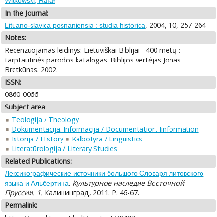
Witkowski, Rafał
In the Journal:
, 2004, 10, 257-264
Lituano-slavica posnaniensia : studia historica
Notes:
Recenzuojamas leidinys: Lietuviškai Biblijai - 400 metų :
tarptautinės parodos katalogas. Biblijos vertėjas Jonas
Bretkūnas. 2002.
ISSN:
0860-0066
Subject area:
Teologija / Theology
Dokumentacija. Informacija / Documentation. Iinformation
Istorija / History
Kalbotyra / Linguistics
Literatūrologija / Literary Studies
Related Publications:
Лексикографические источники большого Словаря литовского
.
Культурное наследие Восточной
языка и Альбертина
Пруссии. 1.
Калининград, 2011. P. 46-67.
Permalink: