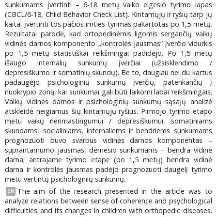
sunkumams įvertinti – 6-18 metų vaiko elgesio tyrimo lapas
(CBCL/6-18, Child Behavior Check List). Kintamųjų ir ryšių tarp jų
kaitai įvertinti tos pačios imties tyrimas pakartotas po 1,5 metų.
Rezultatai parodė, kad ortopedinėmis ligomis sergančių vaikų
vidinės darnos komponento „kontrolės jausmas“ įverčio vidurkis
po 1,5 metų statistiškai reikšmingai padidėjo. Po 1,5 metų
išaugo internalių sunkumų įverčiai (užsisklendimo /
depresiškumo ir somatinių skundų). Be to, daugiau nei du kartus
padaugėjo psichologinių sunkumų įverčių, patenkančių į
nuokrypio zoną, kai sunkumai gali būti laikomi labai reikšmingais.
Vaikų vidinės darnos ir psichologinių sunkumų sąsajų analizė
atskleidė neigiamus šių kintamųjų ryšius. Pirmojo tyrimo etapo
metu vaikų nerimastingumui / depresiškumui, somatiniams
skundams, socialiniams, internaliems ir bendriems sunkumams
prognozuoti buvo svarbus vidinės darnos komponentas –
suprantamumo jausmas, dėmesio sunkumams – bendra vidinė
darna; antrajame tyrimo etape (po 1,5 metų) bendra vidinė
darna ir kontrolės jausmas padėjo prognozuoti daugelį tyrimo
metu vertintų psichologinių sunkumų.
The aim of the research presented in the article was to
EN
analyze relations between sense of coherence and psychological
difficulties and its changes in children with orthopedic diseases.