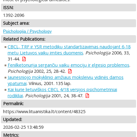
ISSN:
1392-2696
Subject area:
Psichologija / Psychology
Related Publications:
CBCL, TRF ir YSR metodikų standartizavimas naudojant 6-18
metų Lietuvos vaikų imties duomenis
.
Psichologija
2006, 33,
31-44.
Fenilketonurija sergančių vaikų emocijų ir elgesio problemos
.
Psichologija
2002, 25, 28-42.
Jaunesniojo mokyklinio amžiaus moksleivių vidinės darnos
ypatumai
. Vilnius, 2001. 135 lap.
Kai kurie lietuviškos CBCL 4/18 versijos psichometriniai
rodikliai
.
Psichologija
2001, 24, 38-47.
Permalink:
https://www.lituanistika.lt/content/48325
Updated:
2026-02-25 13:48:59
Metrics: