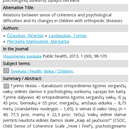
psichologinių sunkumų sąsajos bei kaita
Alternative Title:
Relations between sense of coherence and psychological
difficulties and its changes in children with orthopedic diseases
Authors:
Čižauskas, Ričardas
Lazdauskas, Tomas
Pileckaitė-Markovienė, Margarita
In the Journal:
Public health, 2013, 1 (60), 98-105
Visuomenės sveikata
Subject terms:
;
LT
Sveikata / Health
Vaikai / Children.
Summary / Abstract:
Tyrimo tikslas – išanalizuoti ortopedinėmis ligomis sergančių
LT
vaikų vidinės darnos ir psichologinių sunkumų sąsajas bei kaitą.
Tyrime dalyvavo 40 ortopedinėmis ligomis sergančių vaikų, iš jų
45 proc. berniukų ir 55 proc. mergaičių, amžiaus vidurkis – 8,73
metų (standartinis nuokrypis – 1,65), ir vienas iš vaiko tėvų (n =
40; 77,5 proc. mamų ir 22,5 proc. tėčių). Vaikų vidinei darnai
įvertinti naudota vidinės darnos skalė „Kaip aš jaučiuosi?“ (CSOC,
Child Sense of Coherence Scale „How I Feel“), psichologiniams