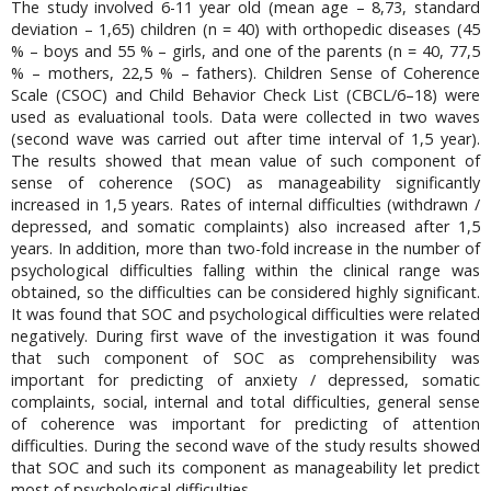
The study involved 6-11 year old (mean age – 8,73, standard
deviation – 1,65) children (n = 40) with orthopedic diseases (45
% – boys and 55 % – girls, and one of the parents (n = 40, 77,5
% – mothers, 22,5 % – fathers). Children Sense of Coherence
Scale (CSOC) and Child Behavior Check List (CBCL/6–18) were
used as evaluational tools. Data were collected in two waves
(second wave was carried out after time interval of 1,5 year).
The results showed that mean value of such component of
sense of coherence (SOC) as manageability significantly
increased in 1,5 years. Rates of internal difficulties (withdrawn /
depressed, and somatic complaints) also increased after 1,5
years. In addition, more than two-fold increase in the number of
psychological difficulties falling within the clinical range was
obtained, so the difficulties can be considered highly significant.
It was found that SOC and psychological difficulties were related
negatively. During first wave of the investigation it was found
that such component of SOC as comprehensibility was
important for predicting of anxiety / depressed, somatic
complaints, social, internal and total difficulties, general sense
of coherence was important for predicting of attention
difficulties. During the second wave of the study results showed
that SOC and such its component as manageability let predict
most of psychological difficulties.