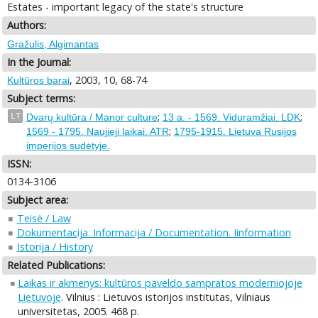
Estates - important legacy of the state's structure
Authors:
Gražulis, Algimantas
In the Journal:
, 2003, 10, 68-74
Kultūros barai
Subject terms:
;
;
LT
Dvarų kultūra / Manor culture
13 a. - 1569. Viduramžiai. LDK
;
1569 - 1795. Naujieji laikai. ATR
1795-1915. Lietuva Rusijos
imperijos sudėtyje.
ISSN:
0134-3106
Subject area:
Teisė / Law
Dokumentacija. Informacija / Documentation. Iinformation
Istorija / History
Related Publications:
Laikas ir akmenys: kultūros paveldo sampratos moderniojoje
Lietuvoje
. Vilnius : Lietuvos istorijos institutas, Vilniaus
universitetas, 2005. 468 p.