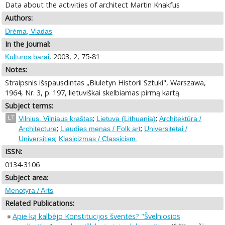
Data about the activities of architect Martin Knakfus
Authors:
Drėma, Vladas
In the Journal:
, 2003, 2, 75-81
Kultūros barai
Notes:
Straipsnis išspausdintas „Biuletyn Historii Sztuki", Warszawa,
1964, Nr. 3, p. 197, lietuviškai skelbiamas pirmą kartą.
Subject terms:
;
;
LT
Vilnius. Vilniaus kraštas
Lietuva (Lithuania)
Architektūra /
;
;
Architecture
Liaudies menas / Folk art
Universitetai /
;
Universities
Klasicizmas / Classicism.
ISSN:
0134-3106
Subject area:
Menotyra / Arts
Related Publications:
Apie ką kalbėjo Konstitucijos šventės? "Švelniosios