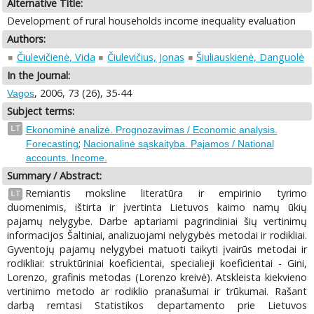
Alternative Title:
Development of rural households income inequality evaluation
Authors:
Čiulevičienė, Vida
Čiulevičius, Jonas
Šiuliauskienė, Danguolė
In the Journal:
, 2006, 73 (26), 35-44
Vagos
Subject terms:
LT
Ekonominė analizė. Prognozavimas / Economic analysis.
;
Forecasting
Nacionalinė sąskaityba. Pajamos / National
accounts. Income.
Summary / Abstract:
Remiantis moksline literatūra ir empirinio tyrimo
LT
duomenimis, ištirta ir įvertinta Lietuvos kaimo namų ūkių
pajamų nelygybe. Darbe aptariami pagrindiniai šių vertinimų
informacijos Šaltiniai, analizuojami nelygybės metodai ir rodikliai.
Gyventojų pajamų nelygybei matuoti taikyti įvairūs metodai ir
rodikliai: struktūriniai koeficientai, specialieji koeficientai - Gini,
Lorenzo, grafinis metodas (Lorenzo kreivė). Atskleista kiekvieno
vertinimo metodo ar rodiklio pranašumai ir trūkumai. Rašant
darbą remtasi Statistikos departamento prie Lietuvos