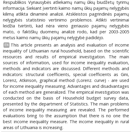
Respublikos Vyriausybės atliekamų namų ūkių biudžetų tyrimų
informacija. Siekiant įvertinti kaimo namų ūkių pajamų nelygybės
kilimą atlikta dinaminė analizė. Atskleistos pagrindinės pajamų
nelygybės statistinio vertinimo problemos. Atlikti vertinimai
leidžia tvirtinti, kad nėra vieno geriausio pajamų nelygybės
mato, o faktiškų duomenų analizė rodo, kad per 2003-2005
metus kaimo namų ūkių pajamų nelygybė padidėjo.
This article presents an analysis and evaluation of income
EN
inequality of Lithuanian rural household, based on the scientific
resources and results of empirical investigation. The main
sources of information, used for income inequality evaluation,
methods and indicators are discussed. Different methods and
indicators: structural coefficients, special coefficients as Gini,
Lorenz, Atkinson, graphical method (Lorenz. curve) - are used
for income inequality measuring. Advantages and disadvantages
of each method are generalized. The empirical investigation was
conducted on the basis of Household budget survey data,
presented by the department of Statistics. The main problems
of income inequality measuring are revealed. The performed
evaluations bring to the assumption that there is no one the
best income inequality measure. The income inequality in rural
areas of Lithuania is increasing.