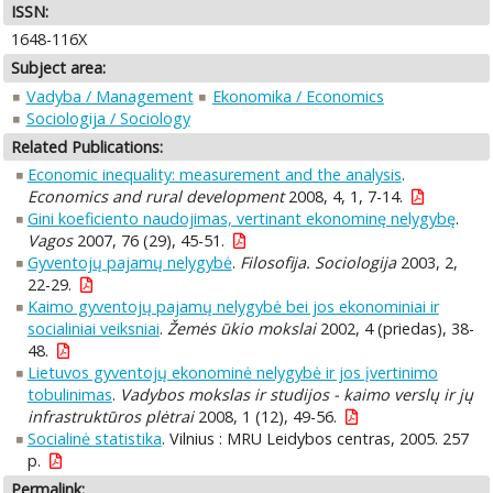
ISSN:
1648-116X
Subject area:
Vadyba / Management
Ekonomika / Economics
Sociologija / Sociology
Related Publications:
Economic inequality: measurement and the analysis
.
Economics and rural development
2008, 4, 1, 7-14.
Gini koeficiento naudojimas, vertinant ekonominę nelygybę
.
Vagos
2007, 76 (29), 45-51.
Gyventojų pajamų nelygybė
.
Filosofija. Sociologija
2003, 2,
22-29.
Kaimo gyventojų pajamų nelygybė bei jos ekonominiai ir
socialiniai veiksniai
.
Žemės ūkio mokslai
2002, 4 (priedas), 38-
48.
Lietuvos gyventojų ekonominė nelygybė ir jos įvertinimo
tobulinimas
.
Vadybos mokslas ir studijos - kaimo verslų ir jų
infrastruktūros plėtrai
2008, 1 (12), 49-56.
Socialinė statistika
. Vilnius : MRU Leidybos centras, 2005. 257
p.
Permalink: