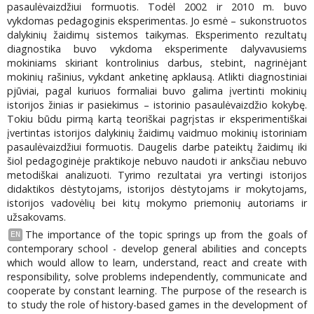
pasaulėvaizdžiui formuotis. Todėl 2002 ir 2010 m. buvo
vykdomas pedagoginis eksperimentas. Jo esmė – sukonstruotos
dalykinių žaidimų sistemos taikymas. Eksperimento rezultatų
diagnostika buvo vykdoma eksperimente dalyvavusiems
mokiniams skiriant kontrolinius darbus, stebint, nagrinėjant
mokinių rašinius, vykdant anketinę apklausą. Atlikti diagnostiniai
pjūviai, pagal kuriuos formaliai buvo galima įvertinti mokinių
istorijos žinias ir pasiekimus – istorinio pasaulėvaizdžio kokybę.
Tokiu būdu pirmą kartą teoriškai pagrįstas ir eksperimentiškai
įvertintas istorijos dalykinių žaidimų vaidmuo mokinių istoriniam
pasaulėvaizdžiui formuotis. Daugelis darbe pateiktų žaidimų iki
šiol pedagoginėje praktikoje nebuvo naudoti ir anksčiau nebuvo
metodiškai analizuoti. Tyrimo rezultatai yra vertingi istorijos
didaktikos dėstytojams, istorijos dėstytojams ir mokytojams,
istorijos vadovėlių bei kitų mokymo priemonių autoriams ir
užsakovams.
The importance of the topic springs up from the goals of
EN
contemporary school - develop general abilities and concepts
which would allow to learn, understand, react and create with
responsibility, solve problems independently, communicate and
cooperate by constant learning. The purpose of the research is
to study the role of history-based games in the development of