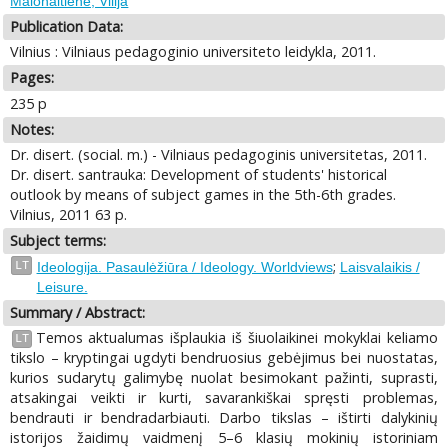
Malonaitienė, Vilija
Publication Data:
Vilnius : Vilniaus pedagoginio universiteto leidykla, 2011.
Pages:
235 p
Notes:
Dr. disert. (social. m.) - Vilniaus pedagoginis universitetas, 2011.
Dr. disert. santrauka: Development of students' historical
outlook by means of subject games in the 5th-6th grades.
Vilnius, 2011 63 p.
Subject terms:
;
LT
Ideologija. Pasaulėžiūra / Ideology. Worldviews
Laisvalaikis /
Leisure.
Summary / Abstract:
Temos aktualumas išplaukia iš šiuolaikinei mokyklai keliamo
LT
tikslo – kryptingai ugdyti bendruosius gebėjimus bei nuostatas,
kurios sudarytų galimybę nuolat besimokant pažinti, suprasti,
atsakingai veikti ir kurti, savarankiškai spręsti problemas,
bendrauti ir bendradarbiauti. Darbo tikslas – ištirti dalykinių
istorijos žaidimų vaidmenį 5–6 klasių mokinių istoriniam