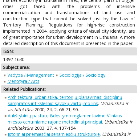
market economy in Lithuania in 1990, the central parts of bigger
cities got faced with the problems of intensive
commercialization and transformations of land use and
construction type that cannot be solved just by the Law of
Territory Planning. Regulations for high-rise construction
implemented in 2004, applying criteria of visual city identity, are
of great importance for urban development in Lithuania. A more
detailed description of this document is presented in the paper.
ISSN:
1392-1630
Subject area:
Vadyba / Management
Sociologija / Sociology
Menotyra / Arts
Related Publications:
Architektūra, urbanistika, teritorijų planavimas: disciplinų
sampratos ir tikslesnio sąvokų vartojimo link
.
Urbanistika ir
architektūra
2000, 24, 2, 66-71, 95.
Aukštybinių pastatų išdėstymo reglamentavimo Vilniaus
miesto centriniame rajone metodiniai principai
.
Urbanistika ir
architektūra
2003, 27, 4, 137-154.
Istoriniai priemiesčiai senamiesčių struktūroje
.
Urbanistika ir