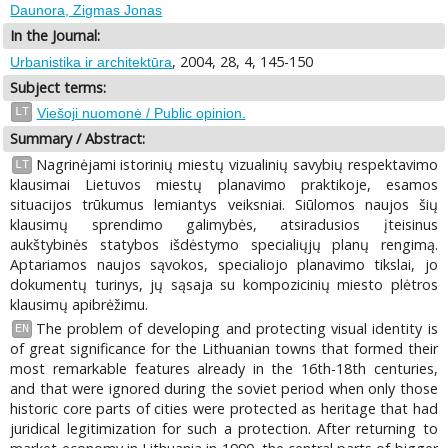
Daunora, Zigmas Jonas
In the Journal:
, 2004, 28, 4, 145-150
Urbanistika ir architektūra
Subject terms:
LT
Viešoji nuomonė / Public opinion.
Summary / Abstract:
Nagrinėjami istorinių miestų vizualinių savybių respektavimo
LT
klausimai Lietuvos miestų planavimo praktikoje, esamos
situacijos trūkumus lemiantys veiksniai. Siūlomos naujos šių
klausimų sprendimo galimybės, atsiradusios įteisinus
aukštybinės statybos išdėstymo specialiųjų planų rengimą.
Aptariamos naujos sąvokos, specialiojo planavimo tikslai, jo
dokumentų turinys, jų sąsaja su kompozicinių miesto plėtros
klausimų apibrėžimu.
The problem of developing and protecting visual identity is
EN
of great significance for the Lithuanian towns that formed their
most remarkable features already in the 16th-18th centuries,
and that were ignored during the soviet period when only those
historic core parts of cities were protected as heritage that had
juridical legitimization for such a protection. After returning to