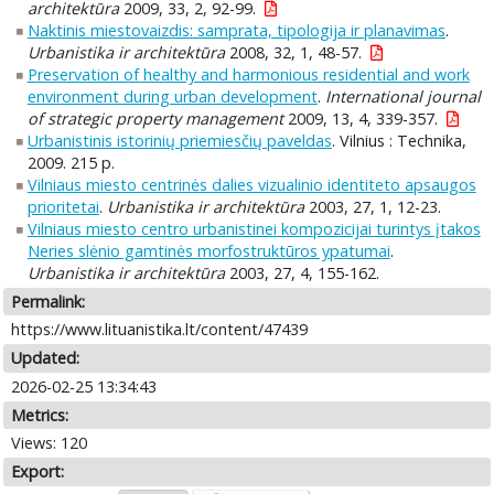
architektūra
2009, 33, 2, 92-99.
Naktinis miestovaizdis: samprata, tipologija ir planavimas
.
Urbanistika ir architektūra
2008, 32, 1, 48-57.
Preservation of healthy and harmonious residential and work
environment during urban development
.
International journal
of strategic property management
2009, 13, 4, 339-357.
Urbanistinis istorinių priemiesčių paveldas
. Vilnius : Technika,
2009. 215 p.
Vilniaus miesto centrinės dalies vizualinio identiteto apsaugos
prioritetai
.
Urbanistika ir architektūra
2003, 27, 1, 12-23.
Vilniaus miesto centro urbanistinei kompozicijai turintys įtakos
Neries slėnio gamtinės morfostruktūros ypatumai
.
Urbanistika ir architektūra
2003, 27, 4, 155-162.
Permalink:
https://www.lituanistika.lt/content/47439
Updated:
2026-02-25 13:34:43
Metrics:
Views: 120
Export: