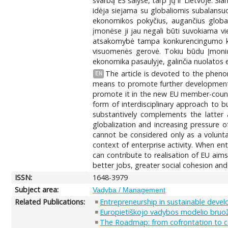
svarbą ES šalyse, tarp jų ir Lietvoje. 
idėja siejama su globaliomis subalansu
ekonomikos pokyčius, augančius globali
įmonėse ji jau negali būti suvokiama v
atsakomybė tampa konkurencingumo kūr
visuomenės gerovė. Tokiu būdu Įmonių 
ekonomika pasaulyje, galinčia nuolatos e
The article is devoted to the phen
EN
means to promote further development E
promote it in the new EU member-countri
form of interdisciplinary approach to 
substantively complements the latter
globalization and increasing pressure
cannot be considered only as a voluntar
context of enterprise activity. When en
can contribute to realisation of EU a
better jobs, greater social cohesion and
ISSN:
1648-3979
Subject area:
Vadyba / Management
Related Publications:
Entrepreneurship in sustainable devel
Europietiškojo vadybos modelio bruoža
The Roadmap: from cofrontation to 