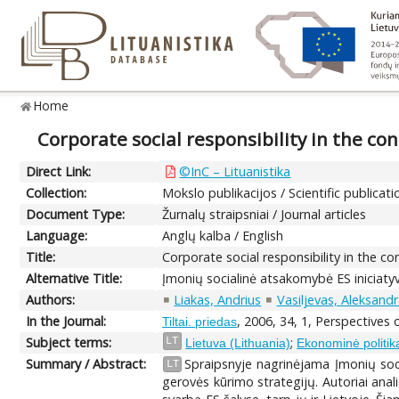
Home
Corporate social responsibility in the con
Direct Link:
©InC – Lituanistika
Collection:
Mokslo publikacijos / Scientific publicati
Document Type:
Žurnalų straipsniai / Journal articles
Language:
Anglų kalba / English
Title:
Corporate social responsibility in the con
Alternative Title:
Įmonių socialinė atsakomybė ES iniciaty
Authors:
Liakas, Andrius
Vasiljevas, Aleksand
In the Journal:
, 2006, 34, 1, Perspective
Tiltai. priedas
Subject terms:
;
LT
Lietuva (Lithuania)
Ekonominė politika
Summary / Abstract:
Spraipsnyje nagrinėjama Įmonių soci
LT
gerovės kūrimo strategijų. Autoriai ana