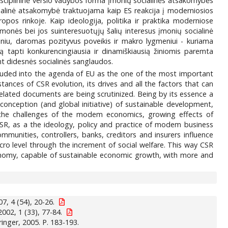
disciplininė verslo vadybos forma Įmonių socialinės atsakomybės
ialinė atsakomybė traktuojama kaip ES reakcija į moderniosios
opos rinkoje. Kaip ideologija, politika ir praktika moderniose
monės bei jos suinteresuotųjų šalių interesus įmonių socialinė
u, daromas pozityvus poveikis ir makro lygmeniui - kuriama
 tapti konkurencingiausia ir dinamiškiausią žiniomis paremta
nt didesnės socialinės sanglaudos.
cluded into the agenda of EU as the one of the most important
ces of CSR evolution, its drives and all the factors that can
related documents are being scrutinized. Being by its essence a
conception (and global initiative) of sustainable development,
 the challenges of the modem economics, growing effects of
SR, as a the ideology, policy and practice of modem business
mmunities, controllers, banks, creditors and insurers influence
cro level through the increment of social welfare. This way CSR
nomy, capable of sustainable economic growth, with more and
7, 4 (54), 20-26.
002, 1 (33), 77-84.
ringer, 2005. P. 183-193.