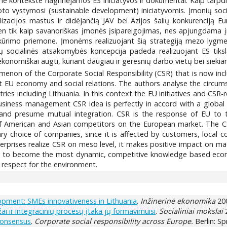
Šiame kontekste nagrinėjamos ES iniciatyvos ir dokumentai. Kaip tarp
oto vystymosi (sustainable development) iniciatyvomis. Įmonių soc
zacijos mastus ir didėjančią JAV bei Azijos šalių konkurenciją Eur
ien tik kaip savanoriškas įmonės įsipareigojimas, nes apjungdama į
imo priemone. Įmonėms realizuojant šią strategiją mezo lygmeni
socialinės atsakomybės koncepcija padeda realizuojant ES tikslą
konomiškai augti, kuriant daugiau ir geresnių darbo vietų bei siekia
omenon of the Corporate Social Responsibility (CSR) that is now in
U economy and social relations. The authors analyse the circumstan
es including Lithuania. In this context the EU initiatives and CSR-
business management CSR idea is perfectly in accord with a global 
 and presume mutual integration. CSR is the response of EU to
 of American and Asian competitors on the European market. The C
y choice of companies, since it is affected by customers, local co
terprises realize CSR on meso level, it makes positive impact on ma
ims to become the most dynamic, competitive knowledge based eco
 respect for the environment.
opment: SMEs innovativeness in Lithuania
.
Inžinerinė ekonomika
200
i ir integracinių procesų įtaka jų formavimuisi
.
Socialiniai mokslai
2
consensus
.
Corporate social responsibility across Europe.
Berlin: Sp