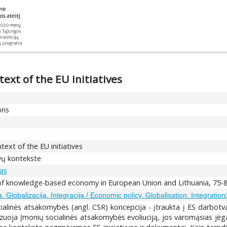
text of the EU initiatives
ons
text of the EU initiatives
vų kontekste
ras
s of knowledge-based economy in European Union and Lithuania, 75-
. Globalizacija. Integracija / Economic policy. Globalisation. Integration
alinės atsakomybės (angl. CSR) koncepcija - įtraukta į ES darbotva
lizuoja Įmonių socialinės atsakomybės evoliuciją, jos varomąsias jė