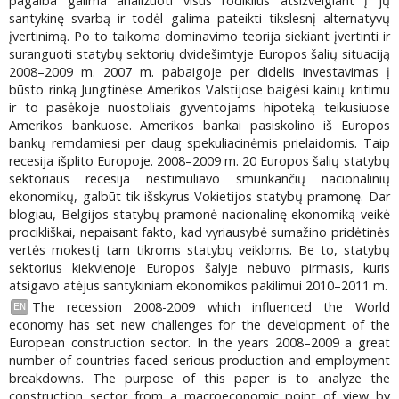
pagalba galima analizuoti visus rodiklius atsižvelgiant į jų
santykinę svarbą ir todėl galima pateikti tikslesnį alternatyvų
įvertinimą. Po to taikoma dominavimo teorija siekiant įvertinti ir
suranguoti statybų sektorių dvidešimtyje Europos šalių situaciją
2008–2009 m. 2007 m. pabaigoje per didelis investavimas į
būsto rinką Jungtinėse Amerikos Valstijose baigėsi kainų kritimu
ir to pasėkoje nuostoliais gyventojams hipoteką teikusiuose
Amerikos bankuose. Amerikos bankai pasiskolino iš Europos
bankų remdamiesi per daug spekuliacinėmis prielaidomis. Taip
recesija išplito Europoje. 2008–2009 m. 20 Europos šalių statybų
sektoriaus recesija nestimuliavo smunkančių nacionalinių
ekonomikų, galbūt tik išskyrus Vokietijos statybų pramonę. Dar
blogiau, Belgijos statybų pramonė nacionalinę ekonomiką veikė
procikliškai, nepaisant fakto, kad vyriausybė sumažino pridėtinės
vertės mokestį tam tikroms statybų veikloms. Be to, statybų
sektorius kiekvienoje Europos šalyje nebuvo pirmasis, kuris
atsigavo atėjus santykiniam ekonomikos pakilimui 2010–2011 m.
The recession 2008-2009 which influenced the World
EN
economy has set new challenges for the development of the
European construction sector. In the years 2008–2009 a great
number of countries faced serious production and employment
breakdowns. The purpose of this paper is to analyze the
construction sector from a macroeconomic point of view by