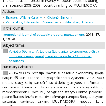
The Construction sector in twenty European countries during
the recession 2008-2009 - country ranking by MULTIMOORA
Authors:
Brauers, Willem Karel M
Kildienė, Simona
Zavadskas, Edmundas Kazimieras
Kaklauskas, Artūras
In the Journal:
, 2013, 17,
International journal of strategic property management
1, 58-78
Subject terms:
;
;
LT
Vokietija (Germany)
Lietuva (Lithuania)
Ekonomikos plėtra /
;
Economic development
Ekonominė padėtis / Economic
conditions.
Summary / Abstract:
2008–2009 m. recesija, paveikusi pasaulio ekonomiką, iškėlė
LT
naujus iššūkius Europos statybų sektoriaus vystymui. 2008–2009
metais daug šalių susidūrė su dideliu gamybos ir užimtumo
nuosmukiu. Straipsnio tikslas yra išanalizuoti statybų sektorių
makroekonominiu požiūriu, palyginant statybų rinkos pokyčius,
pasireiškusios krizės metu dvidešimtyje Europos šalių. Statybos
sektorius vertintas taikant MULTIMOORA metodą, kurio