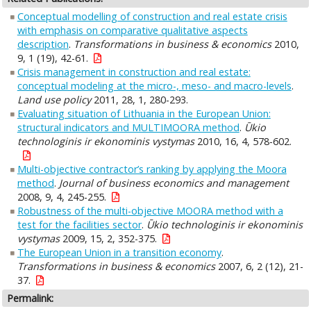
Conceptual modelling of construction and real estate crisis
with emphasis on comparative qualitative aspects
description
.
Transformations in business & economics
2010,
9, 1 (19), 42-61.
Crisis management in construction and real estate:
conceptual modeling at the micro-, meso- and macro-levels
.
Land use policy
2011, 28, 1, 280-293.
Evaluating situation of Lithuania in the European Union:
structural indicators and MULTIMOORA method
.
Ūkio
technologinis ir ekonominis vystymas
2010, 16, 4, 578-602.
Multi-objective contractor’s ranking by applying the Moora
method
.
Journal of business economics and management
2008, 9, 4, 245-255.
Robustness of the multi-objective MOORA method with a
test for the facilities sector
.
Ūkio technologinis ir ekonominis
vystymas
2009, 15, 2, 352-375.
The European Union in a transition economy
.
Transformations in business & economics
2007, 6, 2 (12), 21-
37.
Permalink: