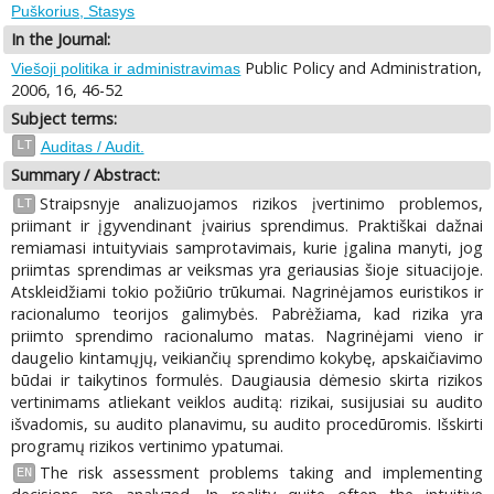
Puškorius, Stasys
In the Journal:
Public Policy and Administration,
Viešoji politika ir administravimas
2006, 16, 46-52
Subject terms:
LT
Auditas / Audit.
Summary / Abstract:
Straipsnyje analizuojamos rizikos įvertinimo problemos,
LT
priimant ir įgyvendinant įvairius sprendimus. Praktiškai dažnai
remiamasi intuityviais samprotavimais, kurie įgalina manyti, jog
priimtas sprendimas ar veiksmas yra geriausias šioje situacijoje.
Atskleidžiami tokio požiūrio trūkumai. Nagrinėjamos euristikos ir
racionalumo teorijos galimybės. Pabrėžiama, kad rizika yra
priimto sprendimo racionalumo matas. Nagrinėjami vieno ir
daugelio kintamųjų, veikiančių sprendimo kokybę, apskaičiavimo
būdai ir taikytinos formulės. Daugiausia dėmesio skirta rizikos
vertinimams atliekant veiklos auditą: rizikai, susijusiai su audito
išvadomis, su audito planavimu, su audito procedūromis. Išskirti
programų rizikos vertinimo ypatumai.
The risk assessment problems taking and implementing
EN