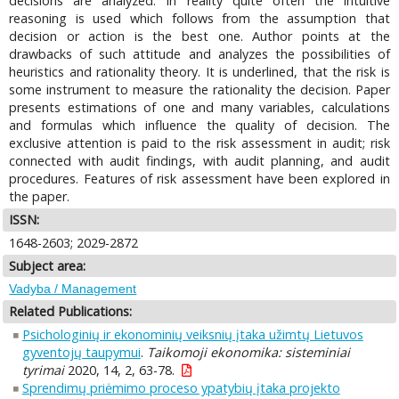
decisions are analyzed. In reality quite often the intuitive
reasoning is used which follows from the assumption that
decision or action is the best one. Author points at the
drawbacks of such attitude and analyzes the possibilities of
heuristics and rationality theory. It is underlined, that the risk is
some instrument to measure the rationality the decision. Paper
presents estimations of one and many variables, calculations
and formulas which influence the quality of decision. The
exclusive attention is paid to the risk assessment in audit; risk
connected with audit findings, with audit planning, and audit
procedures. Features of risk assessment have been explored in
the paper.
ISSN:
1648-2603; 2029-2872
Subject area:
Vadyba / Management
Related Publications:
Psichologinių ir ekonominių veiksnių įtaka užimtų Lietuvos
gyventojų taupymui
.
Taikomoji ekonomika: sisteminiai
tyrimai
2020, 14, 2, 63-78.
Sprendimų priėmimo proceso ypatybių įtaka projekto