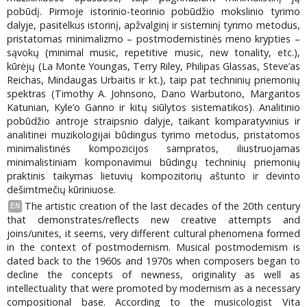
pobūdį. Pirmoje istorinio-teorinio pobūdžio mokslinio tyrimo
dalyje, pasitelkus istorinį, apžvalginį ir sisteminį tyrimo metodus,
pristatomas minimalizmo – postmodernistinės meno krypties –
sąvokų (minimal music, repetitive music, new tonality, etc.),
kūrėjų (La Monte Youngas, Terry Riley, Philipas Glassas, Steve’as
Reichas, Mindaugas Urbaitis ir kt.), taip pat techninių priemonių
spektras (Timothy A. Johnsono, Dano Warbutono, Margaritos
Katunian, Kyle’o Ganno ir kitų siūlytos sistematikos). Analitinio
pobūdžio antroje straipsnio dalyje, taikant komparatyvinius ir
analitinei muzikologijai būdingus tyrimo metodus, pristatomos
minimalistinės kompozicijos sampratos, iliustruojamas
minimalistiniam komponavimui būdingų techninių priemonių
praktinis taikymas lietuvių kompozitorių aštunto ir devinto
dešimtmečių kūriniuose.
The artistic creation of the last decades of the 20th century
EN
that demonstrates/reflects new creative attempts and
joins/unites, it seems, very different cultural phenomena formed
in the context of postmodernism. Musical postmodernism is
dated back to the 1960s and 1970s when composers began to
decline the concepts of newness, originality as well as
intellectuality that were promoted by modernism as a necessary
compositional base. According to the musicologist Vita