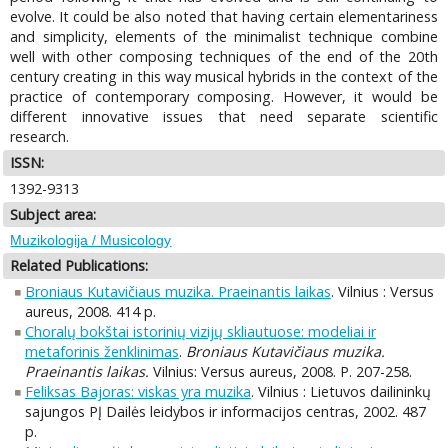
evolve. It could be also noted that having certain elementariness
and simplicity, elements of the minimalist technique combine
well with other composing techniques of the end of the 20th
century creating in this way musical hybrids in the context of the
practice of contemporary composing. However, it would be
different innovative issues that need separate scientific
research.
ISSN:
1392-9313
Subject area:
Muzikologija / Musicology
Related Publications:
Broniaus Kutavičiaus muzika. Praeinantis laikas
. Vilnius : Versus
aureus, 2008. 414 p.
Choralų bokštai istorinių vizijų skliautuose: modeliai ir
metaforinis ženklinimas
.
Broniaus Kutavičiaus muzika.
Praeinantis laikas.
Vilnius: Versus aureus, 2008. P. 207-258.
Feliksas Bajoras: viskas yra muzika
. Vilnius : Lietuvos dailininkų
sajungos PĮ Dailės leidybos ir informacijos centras, 2002. 487
p.