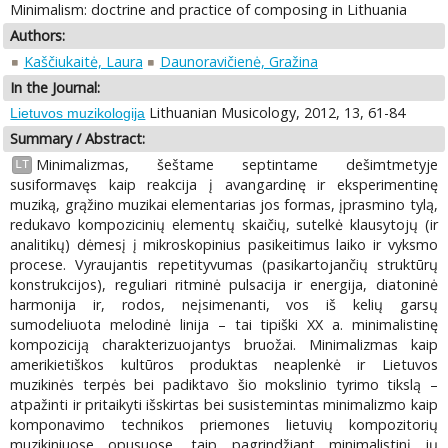
Minimalism: doctrine and practice of composing in Lithuania
Authors:
Kaščiukaitė, Laura
Daunoravičienė, Gražina
In the Journal:
Lithuanian Musicology, 2012, 13, 61-84
Lietuvos muzikologija
Summary / Abstract:
Minimalizmas, šeštame septintame dešimtmetyje
LT
susiformavęs kaip reakcija į avangardinę ir eksperimentinę
muziką, grąžino muzikai elementarias jos formas, įprasmino tylą,
redukavo kompozicinių elementų skaičių, sutelkė klausytojų (ir
analitikų) dėmesį į mikroskopinius pasikeitimus laiko ir vyksmo
procese. Vyraujantis repetityvumas (pasikartojančių struktūrų
konstrukcijos), reguliari ritminė pulsacija ir energija, diatoninė
harmonija ir, rodos, neįsimenanti, vos iš kelių garsų
sumodeliuota melodinė linija – tai tipiški XX a. minimalistinę
kompoziciją charakterizuojantys bruožai. Minimalizmas kaip
amerikietiškos kultūros produktas neaplenkė ir Lietuvos
muzikinės terpės bei padiktavo šio mokslinio tyrimo tikslą –
atpažinti ir pritaikyti išskirtas bei susistemintas minimalizmo kaip
komponavimo technikos priemones lietuvių kompozitorių
muzikiniuose opusuose, taip pagrindžiant minimalistinį jų