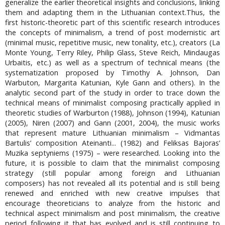
generalize the earlier theoretical insights and conclusions, linking
them and adapting them in the Lithuanian context.Thus, the
first historic-theoretic part of this scientific research introduces
the concepts of minimalism, a trend of post modernistic art
(minimal music, repetitive music, new tonality, etc.), creators (La
Monte Young, Terry Riley, Philip Glass, Steve Reich, Mindaugas
Urbaitis, etc.) as well as a spectrum of technical means (the
systematization proposed by Timothy A. Johnson, Dan
Warbuton, Margarita Katunian, Kyle Gann and others). In the
analytic second part of the study in order to trace down the
technical means of minimalist composing practically applied in
theoretic studies of Warburton (1988), Johnson (1994), Katunian
(2005), Niren (2007) and Gann (2001, 2004), the music works
that represent mature Lithuanian minimalism – Vidmantas
Bartulis’ composition Ateinanti... (1982) and Feliksas Bajoras’
Muzika septyniems (1975) – were researched. Looking into the
future, it is possible to claim that the minimalist composing
strategy (still popular among foreign and Lithuanian
composers) has not revealed all its potential and is still being
renewed and enriched with new creative impulses that
encourage theoreticians to analyze from the historic and
technical aspect minimalism and post minimalism, the creative
period following it that has evolved and is still continuing to