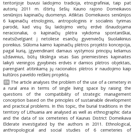
teritorijoje buvusi laidojimo tradicija, etnografiniai, taip pat
autorių 2011 m. ištirtų šešių Kauno rajono Domeikavos
seniūnijos kapinaičių duomenys. Atliktas Domeikavos seniūnijos
6 kapinaičių etnologinis, antropologinis ir socialinis tyrimas
parodė, kad visų šių laidojimo vietų erdvė išnaudojama
neracionaliai, o kapinaičių plėtra vykdoma spontaniškai,
neatsižvelgiant į netoliese esančių gyvenviečių šiuolaikinius
poreikius. Siūloma kaimo kapinaičių plėtros projekto koncepcija,
pagal kurią, įgyvendinant darnaus vystymosi principų keliamus
uždavinius, būtų tikslinga visas šias priemiestines kapinaites
laikyti vieningos gyvybinės erdvės ir darnios plėtros objektais,
parengiant atitinkamą jų racionalios plėtros ir naudojimo kaip
kultūros paveldo reiškinį projektą.
The article analyses the problem of the use of a cemetery in
EN
a rural area in terms of single living space by raising the
questions of the compatibility of strategic management
conception based on the principles of sustainable development
and practical problems. In this topic, the burial traditions in the
territory of Lithuania are analysed as well as ethnographic data
and the data of six cemeteries of Kaunas District Domeikava
Elderate investigated by the authors in 2011. Ethnological,
anthropological and social studies of 6 cemeteries of