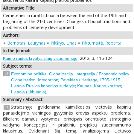
laidosenos kaita ir kapinių plėtros problemos
Alternative Title:
Cemeteries in rural Lithuania between the end of the 19th and
beginning of the 21st centuries. Changes of burial traditions and
problems of cemetery development
Authors:
Bernotas, Laurynas
Pikšrys, Linas
Pikturnaitė, Roberta
In the Journal:
, 2012, 3, 115-124
Kaimo raidos kryptys žinių visuomenėje
Subject terms:
LT
Ekonominė politika. Globalizacija. Integracija / Economic policy.
;
;
Globalisation. Integration
Paveldas / Heritage
1795-1915.
;
;
Lietuva Rusijos imperijos sudėtyje
Kaunas. Kauno kraštas
Lietuva (Lithuania).
Summary / Abstract:
Straipsnyje gvildenama kaimiškosios vietovės kapinių
LT
panaudojimo vieningos gyvybinės erdvės aspektu problema,
iškeliant darnaus vystymosi principais orientuoto strateginio
valdymo koncepcijos ir praktinių projektų suderinamumo
klausimus. Gvildenant šią temą, analizuojama Lietuvos