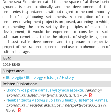
Domeikava Elderate indicated that the space of all these burial
grounds is used irrationally and the development of the
cemeteries is spontaneous without regard to the contemporary
needs of neighbouring settlements. A conception of rural
cemetery development project is proposed, according to which,
implementing the tasks set by the principles of sustainable
development, it would be expedient to consider all such
suburban cemeteries to be the objects of single living space
and sustainable development and to prepare a respective
project of their rational expansion and use as a phenomenon of
cultural heritage.
ISSN:
2029-8846
Subject area:
Etnologija / Ethnology
Istorija / History
Related Publications:
Ekonomikos plėtra darnaus vystymosi aspektu
.
Taikomoji
ekonomika: sisteminiai tyrimai
2008, 2, 1, 37-54.
Neurbanizuotų vietovių šiuolaikinių funkcijų sistemos kūrimas
.
Ekonomika ir vadyba: aktualijos ir perspektyvos
2006, 2 (7),
85-93.