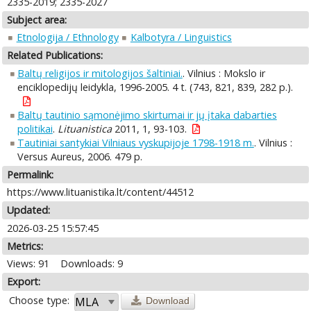
2335-2019; 2335-2027
Subject area:
Etnologija / Ethnology
Kalbotyra / Linguistics
Related Publications:
Baltų religijos ir mitologijos šaltiniai.
. Vilnius : Mokslo ir
enciklopedijų leidykla, 1996-2005. 4 t. (743, 821, 839, 282 p.).
Baltų tautinio sąmonėjimo skirtumai ir jų įtaka dabarties
politikai
.
Lituanistica
2011, 1, 93-103.
Tautiniai santykiai Vilniaus vyskupijoje 1798-1918 m.
. Vilnius :
Versus Aureus, 2006. 479 p.
Permalink:
https://www.lituanistika.lt/content/44512
Updated:
2026-03-25 15:57:45
Metrics:
Views: 91
Downloads: 9
Export:
Choose type:
Download