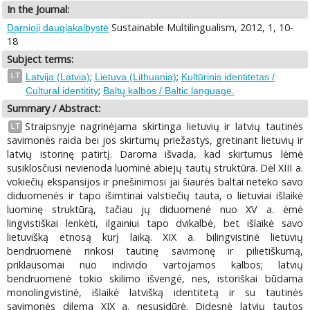
In the Journal:
Sustainable Multilingualism, 2012, 1, 10-
Darnioji daugiakalbystė
18
Subject terms:
;
;
LT
Latvija (Latvia)
Lietuva (Lithuania)
Kultūrinis identitetas /
;
Cultural identitity
Baltų kalbos / Baltic language.
Summary / Abstract:
Straipsnyje nagrinėjama skirtinga lietuvių ir latvių tautinės
LT
savimonės raida bei jos skirtumų priežastys, gretinant lietuvių ir
latvių istorinę patirtį. Daroma išvada, kad skirtumus lėmė
susiklosčiusi nevienoda luominė abiejų tautų struktūra. Dėl XIII a.
vokiečių ekspansijos ir priešinimosi jai šiaurės baltai neteko savo
diduomenės ir tapo išimtinai valstiečių tauta, o lietuviai išlaikė
luominę struktūrą, tačiau jų diduomenė nuo XV a. ėmė
lingvistiškai lenkėti, ilgainiui tapo dvikalbė, bet išlaikė savo
lietuvišką etnosą kurį laiką. XIX a. bilingvistinė lietuvių
bendruomenė rinkosi tautinę savimonę ir pilietiškumą,
priklausomai nuo individo vartojamos kalbos; latvių
bendruomenė tokio skilimo išvengė, nes, istoriškai būdama
monolingvistinė, išlaikė latvišką identitetą ir su tautinės
savimonės dilema XIX a. nesusidūrė. Didesnė latvių tautos