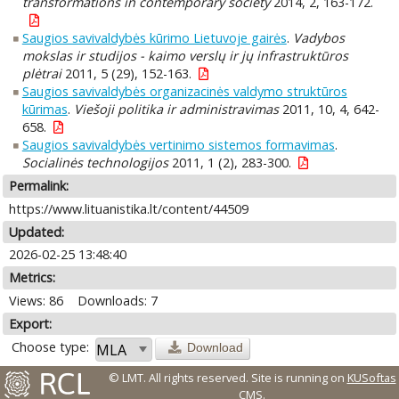
transformations in contemporary society
2014, 2, 163-172.
Saugios savivaldybės kūrimo Lietuvoje gairės
.
Vadybos
mokslas ir studijos - kaimo verslų ir jų infrastruktūros
plėtrai
2011, 5 (29), 152-163.
Saugios savivaldybės organizacinės valdymo struktūros
kūrimas
.
Viešoji politika ir administravimas
2011, 10, 4, 642-
658.
Saugios savivaldybės vertinimo sistemos formavimas
.
Socialinės technologijos
2011, 1 (2), 283-300.
Permalink:
https://www.lituanistika.lt/content/44509
Updated:
2026-02-25 13:48:40
Metrics:
Views: 86
Downloads: 7
Export:
Choose type:
Download
© LMT. All rights reserved.
Site is running on
KUSoftas
CMS
.