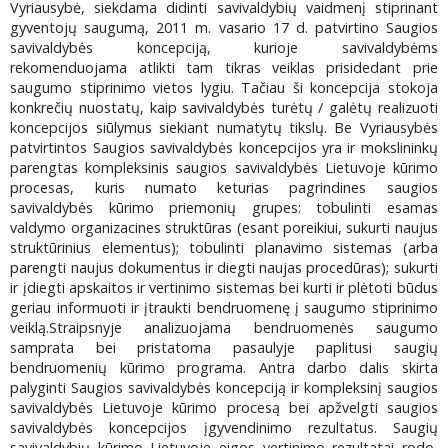
Vyriausybė, siekdama didinti savivaldybių vaidmenį stiprinant
gyventojų saugumą, 2011 m. vasario 17 d. patvirtino Saugios
savivaldybės koncepciją, kurioje savivaldybėms
rekomenduojama atlikti tam tikras veiklas prisidedant prie
saugumo stiprinimo vietos lygiu. Tačiau ši koncepcija stokoja
konkrečių nuostatų, kaip savivaldybės turėtų / galėtų realizuoti
koncepcijos siūlymus siekiant numatytų tikslų. Be Vyriausybės
patvirtintos Saugios savivaldybės koncepcijos yra ir mokslininkų
parengtas kompleksinis saugios savivaldybės Lietuvoje kūrimo
procesas, kuris numato keturias pagrindines saugios
savivaldybės kūrimo priemonių grupes: tobulinti esamas
valdymo organizacines struktūras (esant poreikiui, sukurti naujus
struktūrinius elementus); tobulinti planavimo sistemas (arba
parengti naujus dokumentus ir diegti naujas procedūras); sukurti
ir įdiegti apskaitos ir vertinimo sistemas bei kurti ir plėtoti būdus
geriau informuoti ir įtraukti bendruomenę į saugumo stiprinimo
veiklą.Straipsnyje analizuojama bendruomenės saugumo
samprata bei pristatoma pasaulyje paplitusi saugių
bendruomenių kūrimo programa. Antra darbo dalis skirta
palyginti Saugios savivaldybės koncepciją ir kompleksinį saugios
savivaldybės Lietuvoje kūrimo procesą bei apžvelgti saugios
savivaldybės koncepcijos įgyvendinimo rezultatus. Saugių
savivaldybių kūrimo Lietuvoje eigos vertinimo rezultatai rodo,