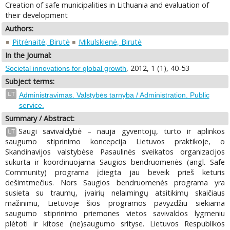
Creation of safe municipalities in Lithuania and evaluation of
their development
Authors:
Pitrėnaitė, Birutė
Mikulskienė, Birutė
In the Journal:
, 2012, 1 (1), 40-53
Societal innovations for global growth
Subject terms:
LT
Administravimas. Valstybės tarnyba / Administration. Public
service.
Summary / Abstract:
Saugi savivaldybė – nauja gyventojų, turto ir aplinkos
LT
saugumo stiprinimo koncepcija Lietuvos praktikoje, o
Skandinavijos valstybėse Pasaulinės sveikatos organizacijos
sukurta ir koordinuojama Saugios bendruomenės (angl. Safe
Community) programa įdiegta jau beveik prieš keturis
dešimtmečius. Nors Saugios bendruomenės programa yra
susieta su traumų, įvairių nelaimingų atsitikimų skaičiaus
mažinimu, Lietuvoje šios programos pavyzdžiu siekiama
saugumo stiprinimo priemones vietos savivaldos lygmeniu
plėtoti ir kitose (ne)saugumo srityse. Lietuvos Respublikos