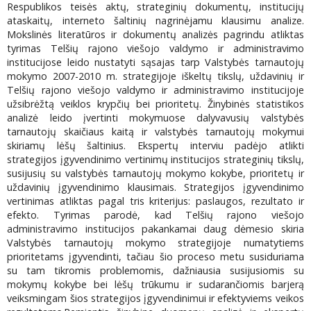
Respublikos teisės aktų, strateginių dokumentų, institucijų
ataskaitų, interneto šaltinių nagrinėjamu klausimu analize.
Mokslinės literatūros ir dokumentų analizės pagrindu atliktas
tyrimas Telšių rajono viešojo valdymo ir administravimo
institucijose leido nustatyti sąsajas tarp Valstybės tarnautojų
mokymo 2007-2010 m. strategijoje iškeltų tikslų, uždavinių ir
Telšių rajono viešojo valdymo ir administravimo institucijoje
užsibrėžtą veiklos krypčių bei prioritetų. Žinybinės statistikos
analizė leido įvertinti mokymuose dalyvavusių valstybės
tarnautojų skaičiaus kaitą ir valstybės tarnautojų mokymui
skiriamų lėšų šaltinius. Ekspertų interviu padėjo atlikti
strategijos įgyvendinimo vertinimų institucijos strateginių tikslų,
susijusių su valstybės tarnautojų mokymo kokybe, prioritetų ir
uždavinių įgyvendinimo klausimais. Strategijos įgyvendinimo
vertinimas atliktas pagal tris kriterijus: paslaugos, rezultato ir
efekto. Tyrimas parodė, kad Telšių rajono viešojo
administravimo institucijos pakankamai daug dėmesio skiria
Valstybės tarnautojų mokymo strategijoje numatytiems
prioritetams įgyvendinti, tačiau šio proceso metu susiduriama
su tam tikromis problemomis, dažniausia susijusiomis su
mokymų kokybe bei lėšų trūkumu ir sudarančiomis barjerą
veiksmingam šios strategijos įgyvendinimui ir efektyviems veikos