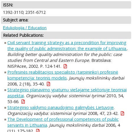
ISSN:
1392-3110; 2351-6712
Subject area:
Edukologija / Education
Related Publications:
Civil servant training strategy as a precondition for improving
the quality of public administration: the example of Lithuania.
.
Building better quality administration for the public: case
studies from Central and Eastern Europe.
Bratislava:
NISPAcee, 2002. P. 124-141.
Profesinės reabilitacijos specialisto (tarpininko) profesinė
kompetencija: teorinis modelis
.
Jaunųjų mokslininkų darbai
2008, 2 (18), 35-40.
Strateginio planavimo ypatumų viešajame sektoriuje teoriniai
aspektai
.
Organizacijų vadyba: sisteminiai tyrimai
2010, 54,
53-66.
Strateginio valdymo panaudojimo galimybės Lietuvoje
.
Organizacijų vadyba: sisteminiai tyrimai
2008, 47, 23-42.
The Development of professional competences of public
servants in Lithuania
.
Jaunųjų mokslininkų darbai
2006, 4
(11), 175-182.