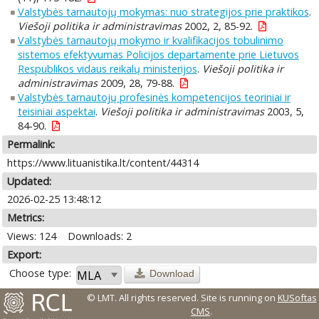
Valstybės tarnautojų mokymas: nuo strategijos prie praktikos
.
Viešoji politika ir administravimas
2002, 2, 85-92.
Valstybės tarnautojų mokymo ir kvalifikacijos tobulinimo
sistemos efektyvumas Policijos departamente prie Lietuvos
Respublikos vidaus reikalų ministerijos
.
Viešoji politika ir
administravimas
2009, 28, 79-88.
Valstybės tarnautojų profesinės kompetencijos teoriniai ir
teisiniai aspektai
.
Viešoji politika ir administravimas
2003, 5,
84-90.
Permalink:
https://www.lituanistika.lt/content/44314
Updated:
2026-02-25 13:48:12
Metrics:
Views: 124
Downloads: 2
Export:
Choose type:
Download
© LMT. All rights reserved.
Site is running on
KUSoftas
CMS
.