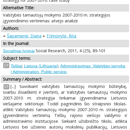
strategy for 2007-2010: case study
Alternative Title:
Valstybės tarnautojų mokymo 2007-2010 m. strategijos
įgyvendinimo vertinimas: atvejo analizė
Authors:
Šaparnienė, Diana
Trimonytė, Rita
In the Journal:
Social Research, 2011, 4 (25), 89-101
Socialiniai tyrimai
Subject terms:
;
;
LT
Telšiai
Lietuva (Lithuania)
Administravimas. Valstybės tarnyba
/ Administration. Public service.
Summary / Abstract:
[...] Suvokiant valstybės tarnautojų mokymo būtinybę,
LT
svarbu išsiaiškinti ir įvertinti, ar Valstybės tarnautojų mokymo
2007-2010 m. strategija tinkamai įgyvendinama Lietuvos
viešajame sektoriuje. Todėl pagrindinis šio straipsnio tikslas-
atlikti Valstybės tarnautojų mokymo 2007-2010 m. strategijos
įgyvendinimo vertinimą Telšių rajono viešojo valdymo ir
administravimo institucijose. Siekiant užsibrėžto tikslo, atlikta
Lietuvos bei užsienio autorių mokslinių publikacijų, Lietuvos