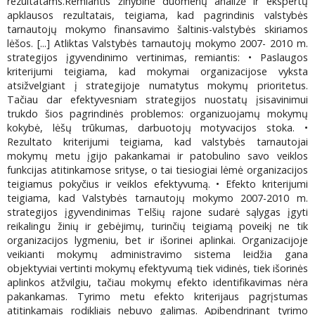
rezultatams.Remiantis žinybine duomenų analizė ir ekspertų
apklausos rezultatais, teigiama, kad pagrindinis valstybės
tarnautojų mokymo finansavimo šaltinis-valstybės skiriamos
lėšos. [...] Atliktas Valstybės tarnautojų mokymo 2007- 2010 m.
strategijos įgyvendinimo vertinimas, remiantis: • Paslaugos
kriterijumi teigiama, kad mokymai organizacijose vyksta
atsižvelgiant į strategijoje numatytus mokymų prioritetus.
Tačiau dar efektyvesniam strategijos nuostatų įsisavinimui
trukdo šios pagrindinės problemos: organizuojamų mokymų
kokybė, lėšų trūkumas, darbuotojų motyvacijos stoka. •
Rezultato kriterijumi teigiama, kad valstybės tarnautojai
mokymų metu įgijo pakankamai ir patobulino savo veiklos
funkcijas atitinkamose srityse, o tai tiesiogiai lėmė organizacijos
teigiamus pokyčius ir veiklos efektyvumą. • Efekto kriterijumi
teigiama, kad Valstybės tarnautojų mokymo 2007-2010 m.
strategijos įgyvendinimas Telšių rajone sudarė sąlygas įgyti
reikalingu žinių ir gebėjimų, turinčių teigiamą poveikį ne tik
organizacijos lygmeniu, bet ir išorinei aplinkai. Organizacijoje
veikianti mokymų administravimo sistema leidžia gana
objektyviai vertinti mokymų efektyvumą tiek vidinės, tiek išorinės
aplinkos atžvilgiu, tačiau mokymų efekto identifikavimas nėra
pakankamas. Tyrimo metu efekto kriterijaus pagrįstumas
atitinkamais rodikliais nebuvo galimas. Apibendrinant tyrimo