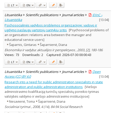
LT
EN
Lituanistika
Scientific publications
Journal articles
©InC –
Lituanistika
[
13.04
]
Psichosocialinės vadybos problemos organizacijoje: vadovo ir
ugdymo paslaugų vartotojų santykių sritis
[Psychosocial problems of
an organisation: relations area between the manager and
educational service users]
Šaparnis, Gintaras
Šaparnienė, Diana
Ekonomika ir vadyba: aktualijos ir perspektyvos , 2003, [2], 180-186
Views:
73
Downloads:
2
Captured:
2026-07-30 00:00:43
LT
EN
Lituanistika
Scientific publications
Journal articles
Open
Access (CC) BY 4.0
[
13.04
]
Research into a need for public administration specialists in state
administration and public administration institutions
[Viešojo
administravimo kvalifikaciją turinčių specialistų poreikio tyrimas
valstybės valdymo ir viešojo administravimo institucijose]
Nesavienė, Toma
Šaparnienė, Diana
Socialiniai tyrimai , 2008, 4 (14), 84-94 Social Research