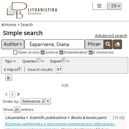
Home
Search
Simple search
Advanced search
Open access
Science
Dissemination
E-resources
Tips
Queries
Export
1
0
Adjusted by criteria
Adjust
Search results:
0
57
0
Year
–
2001
2024
1/25
Refine
:
1
Open access
38
Relevance
Order by:
Scientific publications
57
Document Type
:
Show
entries
Books & books parts
13
Lituanistika
Scientific publications
Books & books parts
[
15.03
]
Journal articles
43
Būsimųjų vadybininkų ir ekonomistų kompiuterinis raštingumas:
Dissertations
1