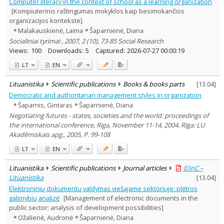
Computer literacy in the context of school as a learning organization
[Kompiuterinis raštingumas mokyklos kaip besimokančios
organizacijos kontekste]
Malakauskienė, Laima
Šaparnienė, Diana
Socialiniai tyrimai , 2007, 2 (10), 73-85 Social Research
Views:
100
Downloads:
5
Captured:
2026-07-27 00:00:19
LT
EN
Lituanistika
Scientific publications
Books & books parts
[
13.04
]
Democratic and authoritarian management styles in organization
Šaparnis, Gintaras
Šaparnienė, Diana
Negotiating futures - states, societies and the world: proceedings of
the international conference, Riga, November 11-14, 2004. Rīga: LU
Akadēmiskais apg., 2005, P. 99-108
LT
EN
Lituanistika
Scientific publications
Journal articles
©InC –
Lituanistika
[
13.04
]
Elektroninių dokumentų valdymas viešajame sektoriuje: plėtros
galimybių analizė
[Management of electronic documents in the
public sector: analysis of development possibilities]
Ožalienė, Audronė
Šaparnienė, Diana