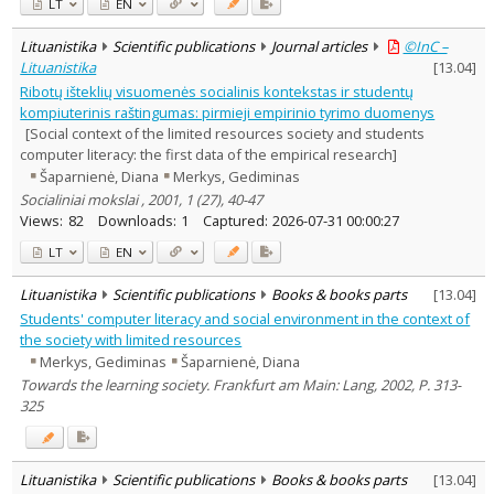
LT
EN
Lituanistika
Scientific publications
Journal articles
©InC –
Lituanistika
[
13.04
]
Ribotų išteklių visuomenės socialinis kontekstas ir studentų
kompiuterinis raštingumas: pirmieji empirinio tyrimo duomenys
[Social context of the limited resources society and students
computer literacy: the first data of the empirical research]
Šaparnienė, Diana
Merkys, Gediminas
Socialiniai mokslai , 2001, 1 (27), 40-47
Views:
82
Downloads:
1
Captured:
2026-07-31 00:00:27
LT
EN
Lituanistika
Scientific publications
Books & books parts
[
13.04
]
Students' computer literacy and social environment in the context of
the society with limited resources
Merkys, Gediminas
Šaparnienė, Diana
Towards the learning society. Frankfurt am Main: Lang, 2002, P. 313-
325
Lituanistika
Scientific publications
Books & books parts
[
13.04
]