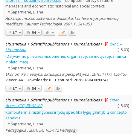
istorinis ir socialinis kontekstas
[Computer literacy of future
Subject area
:
managers and economists: historical and social context]
Education
22
Šaparnienė, Diana
Economics
3
Aukštojo mokslo sistemos ir didaktika: konferencijos pranešimų
Documentation. Iinformation
medžiaga. Kaunas: Technologija, 2001, P. 341-353
4
Political sciences
3
LT
EN
Psychology
6
Sociology
5
Lituanistika
Scientific publications
Journal articles
©InC –
Management
27
Lituanistika
[
15.03
]
Text language
[Dalyvavimo pilietinės visuomenės organizacijose motyvacijos raiška
Country of publication
ir plėtojimas]
Historical periods
Šaparnienė, Diana
Ekonomika ir vadyba: aktualijos ir perspektyvos , 2010, 1 (17), 155-157
Lithuanian place names
Views:
44
Downloads:
8
Captured:
2026-07-04 00:00:43
Subject
LT
EN
Journal
Lituanistika
Scientific publications
Journal articles
Open
Access (CC) BY-SA 4.0
[
15.03
]
Kompiuterinis raštingumas ir lyčių specifika lygių galimybių koncepto
aspektu
Šaparnienė, Diana
Pedagogika , 2001, 54, 165-172 Pedagogy