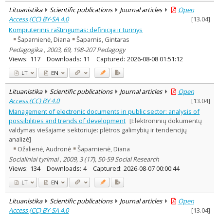
Lituanistika
Scientific publications
Journal articles
Open
Access (CC) BY-SA 4.0
[
13.04
]
Kompiuterinis raštingumas: definicija ir turinys
Šaparnienė, Diana
Šaparnis, Gintaras
Pedagogika , 2003, 69, 198-207 Pedagogy
Views:
117
Downloads:
11
Captured:
2026-08-08 01:51:12
LT
EN
Lituanistika
Scientific publications
Journal articles
Open
Access (CC) BY 4.0
[
13.04
]
Management of electronic documents in public sector: analysis of
possibilities and trends of development
[Elektroninių dokumentų
valdymas viešajame sektoriuje: plėtros galimybių ir tendencijų
analizė]
Ožalienė, Audronė
Šaparnienė, Diana
Socialiniai tyrimai , 2009, 3 (17), 50-59 Social Research
Views:
134
Downloads:
4
Captured:
2026-08-07 00:00:44
LT
EN
Lituanistika
Scientific publications
Journal articles
Open
Access (CC) BY-SA 4.0
[
13.04
]