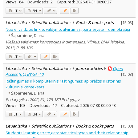
Views:
64
Downloads:
2
Captured:
2026-07-31 00:00:27
LT
EN
Lituanistika
Scientific publications
Books & books parts
[
15.03
]
Nuo e. valdžios link e. valdymo: atvirumas, partnerystė ir demokratija
Šaparnienė, Diana
Viešasis valdymas: koncepcijos ir dimensijos. Vilnius: BMK leidykla,
2013, P. 88-106
LT
Lituanistika
Scientific publications
Journal articles
Open
Access (CC) BY-SA 4.0
[
15.03
]
Raštingumas ir kompiuterinis raštingumas: apibrėžtis ir istorinis
kultūrinis kontekstas
Šaparnienė, Diana
Pedagogika , 2002, 61, 175-180 Pedagogy
Views:
103
Downloads:
17
Captured:
2026-07-30 00:00:43
LT
EN
Lituanistika
Scientific publications
Books & books parts
[
15.03
]
Students learning strategies: statistical types and their relationship