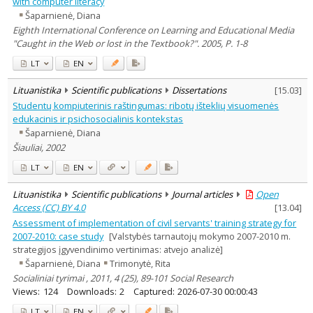
with computer literacy
Šaparnienė, Diana
Eighth International Conference on Learning and Educational Media
"Caught in the Web or lost in the Textbook?". 2005, P. 1-8
LT
EN
Lituanistika
Scientific publications
Dissertations
[
15.03
]
Studentų kompiuterinis raštingumas: ribotų išteklių visuomenės
edukacinis ir psichosocialinis kontekstas
Šaparnienė, Diana
Šiauliai, 2002
LT
EN
Lituanistika
Scientific publications
Journal articles
Open
Access (CC) BY 4.0
[
13.04
]
Assessment of implementation of civil servants' training strategy for
2007-2010: case study
[Valstybės tarnautojų mokymo 2007-2010 m.
strategijos įgyvendinimo vertinimas: atvejo analizė]
Šaparnienė, Diana
Trimonytė, Rita
Socialiniai tyrimai , 2011, 4 (25), 89-101 Social Research
Views:
124
Downloads:
2
Captured:
2026-07-30 00:00:43
LT
EN