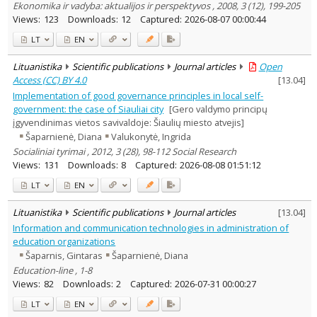
Ekonomika ir vadyba: aktualijos ir perspektyvos , 2008, 3 (12), 199-205
Views:
123
Downloads:
12
Captured:
2026-08-07 00:00:44
LT
EN
Lituanistika
Scientific publications
Journal articles
Open
Access (CC) BY 4.0
[
13.04
]
Implementation of good governance principles in local self-
government: the case of Siauliai city
[Gero valdymo principų
įgyvendinimas vietos savivaldoje: Šiaulių miesto atvejis]
Šaparnienė, Diana
Valukonytė, Ingrida
Socialiniai tyrimai , 2012, 3 (28), 98-112 Social Research
Views:
131
Downloads:
8
Captured:
2026-08-08 01:51:12
LT
EN
Lituanistika
Scientific publications
Journal articles
[
13.04
]
Information and communication technologies in administration of
education organizations
Šaparnis, Gintaras
Šaparnienė, Diana
Education-line , 1-8
Views:
82
Downloads:
2
Captured:
2026-07-31 00:00:27
LT
EN