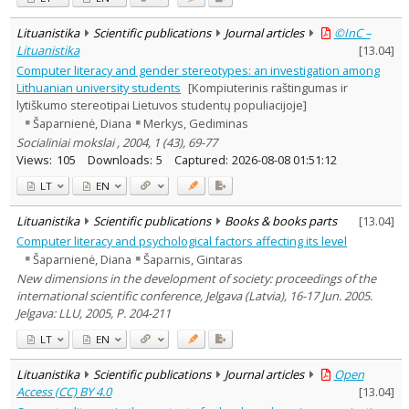
Lituanistika
Scientific publications
Journal articles
©InC –
Lituanistika
[
13.04
]
Computer literacy and gender stereotypes: an investigation among
Lithuanian university students
[Kompiuterinis raštingumas ir
lytiškumo stereotipai Lietuvos studentų populiacijoje]
Šaparnienė, Diana
Merkys, Gediminas
Socialiniai mokslai , 2004, 1 (43), 69-77
Views:
105
Downloads:
5
Captured:
2026-08-08 01:51:12
LT
EN
Lituanistika
Scientific publications
Books & books parts
[
13.04
]
Computer literacy and psychological factors affecting its level
Šaparnienė, Diana
Šaparnis, Gintaras
New dimensions in the development of society: proceedings of the
international scientific conference, Jelgava (Latvia), 16-17 Jun. 2005.
Jelgava: LLU, 2005, P. 204-211
LT
EN
Lituanistika
Scientific publications
Journal articles
Open
Access (CC) BY 4.0
[
13.04
]