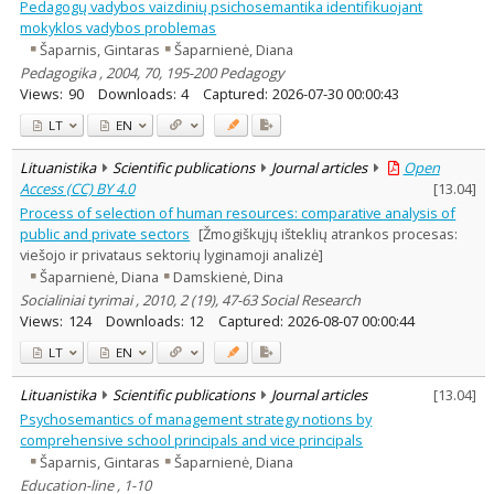
Pedagogų vadybos vaizdinių psichosemantika identifikuojant
mokyklos vadybos problemas
Šaparnis, Gintaras
Šaparnienė, Diana
Pedagogika , 2004, 70, 195-200 Pedagogy
Views:
90
Downloads:
4
Captured:
2026-07-30 00:00:43
LT
EN
Lituanistika
Scientific publications
Journal articles
Open
Access (CC) BY 4.0
[
13.04
]
Process of selection of human resources: comparative analysis of
public and private sectors
[Žmogiškųjų išteklių atrankos procesas:
viešojo ir privataus sektorių lyginamoji analizė]
Šaparnienė, Diana
Damskienė, Dina
Socialiniai tyrimai , 2010, 2 (19), 47-63 Social Research
Views:
124
Downloads:
12
Captured:
2026-08-07 00:00:44
LT
EN
Lituanistika
Scientific publications
Journal articles
[
13.04
]
Psychosemantics of management strategy notions by
comprehensive school principals and vice principals
Šaparnis, Gintaras
Šaparnienė, Diana
Education-line , 1-10