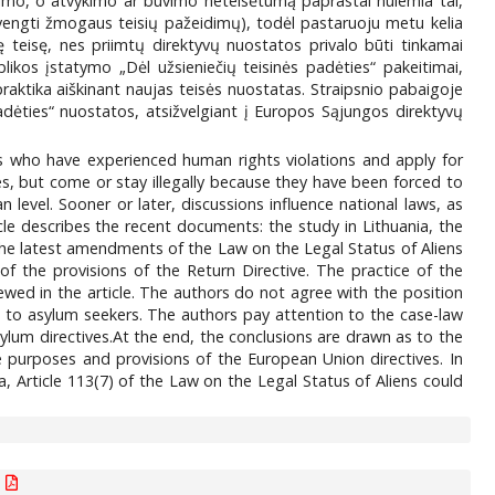
timo, o atvykimo ar buvimo neteisėtumą paprastai nulemia tai,
išvengti žmogaus teisių pažeidimų), todėl pastaruoju metu kelia
ę teisę, nes priimtų direktyvų nuostatos privalo būti tinkamai
blikos įstatymo „Dėl užsieniečių teisinės padėties“ pakeitimai,
praktika aiškinant naujas teisės nuostatas. Straipsnio pabaigoje
dėties“ nuostatos, atsižvelgiant į Europos Sąjungos direktyvų
ns who have experienced human rights violations and apply for
es, but come or stay illegally because they have been forced to
 level. Sooner or later, discussions influence national laws, as
cle describes the recent documents: the study in Lithuania, the
 the latest amendments of the Law on the Legal Status of Aliens
of the provisions of the Return Directive. The practice of the
ewed in the article. The authors do not agree with the position
le to asylum seekers. The authors pay attention to the case-law
sylum directives.At the end, the conclusions are drawn as to the
e purposes and provisions of the European Union directives. In
a, Article 113(7) of the Law on the Legal Status of Aliens could