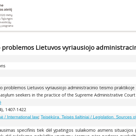
 problemos Lietuvos vyriausiojo administraci
ons
o problemos Lietuvos vyriausiojo administracinio teismo praktikoje
 asylum seekers in the practice of the Supreme Administrative Court
ė
4), 1407-1422
;
sė / International law
Teisėkūra. Teisės šaltiniai / Legislation. Sources o
ausimas specifinis tiek dėl ypatingos sulaikomo asmens situacijos 