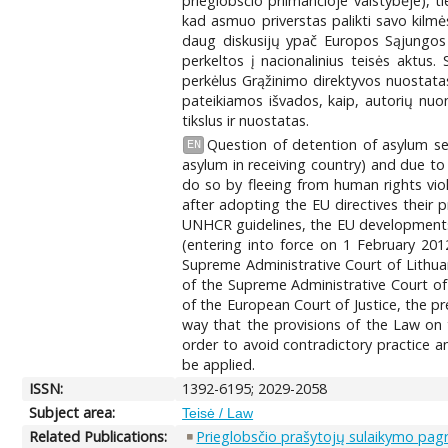
prieglobsčio priimančioje valstybėje),
kad asmuo priverstas palikti savo kilmė
daug diskusijų ypač Europos Sąjungos m
perkeltos į nacionalinius teisės aktus.
perkėlus Grąžinimo direktyvos nuostatas 
pateikiamos išvados, kaip, autorių nuo
tikslus ir nuostatas.
Question of detention of asylum se
EN
asylum in receiving country) and due to
do so by fleeing from human rights viola
after adopting the EU directives their 
UNHCR guidelines, the EU developments, 
(entering into force on 1 February 201
Supreme Administrative Court of Lithuan
of the Supreme Administrative Court of 
of the European Court of Justice, the pr
way that the provisions of the Law on t
order to avoid contradictory practice an
be applied.
ISSN:
1392-6195; 2029-2058
Subject area:
Teisė / Law
Related Publications:
Prieglobsčio prašytojų sulaikymo pagr