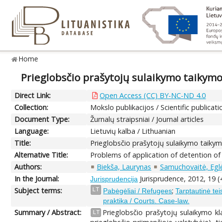
Home
Prieglobsčio prašytojų sulaikymo taikymo
Direct Link:
Open Access (CC) BY-NC-ND 4.0
Collection:
Mokslo publikacijos / Scientific publicati
Document Type:
Žurnalų straipsniai / Journal articles
Language:
Lietuvių kalba / Lithuanian
Title:
Prieglobsčio prašytojų sulaikymo taikym
Alternative Title:
Problems of application of detention of
Authors:
Biekša, Laurynas
Samuchovaitė, Egl
In the Journal:
Jurisprudence, 2012, 19 (
Jurisprudencija
Subject terms:
;
LT
Pabėgėliai / Refugees
Tarptautinė tei
praktika / Courts. Case-law.
Summary / Abstract:
Prieglobsčio prašytojų sulaikymo kl
LT