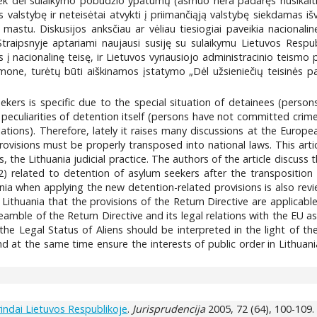
 tiek dėl sulaikymo pobūdžio ypatumų (asmuo nėra padaręs nusikal
s valstybę ir neteisėtai atvykti į priimančiąją valstybę siekdamas 
astu. Diskusijos anksčiau ar vėliau tiesiogiai paveikia nacionalin
 Straipsnyje aptariami naujausi susiję su sulaikymu Lietuvos Respu
į nacionalinę teisę, ir Lietuvos vyriausiojo administracinio teismo 
mone, turėtų būti aiškinamos įstatymo „Dėl užsieniečių teisinės pa
ekers is specific due to the special situation of detainees (perso
 peculiarities of detention itself (persons have not committed crim
tions). Therefore, lately it raises many discussions at the European
provisions must be properly transposed into national laws. This arti
the Lithuania judicial practice. The authors of the article discuss
2) related to detention of asylum seekers after the transposition 
ia when applying the new detention-related provisions is also revi
Lithuania that the provisions of the Return Directive are applicab
eamble of the Return Directive and its legal relations with the EU a
he Legal Status of Aliens should be interpreted in the light of th
d at the same time ensure the interests of public order in Lithuani
indai Lietuvos Respublikoje
.
Jurisprudencija
2005, 72 (64), 100-109.