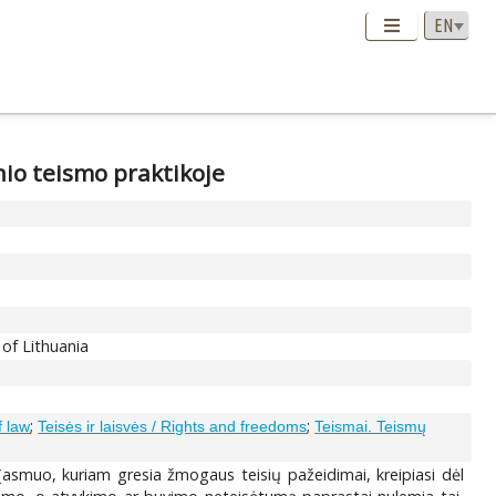
nio teismo praktikoje
 of Lithuania
;
;
f law
Teisės ir laisvės / Rights and freedoms
Teismai. Teismų
(asmuo, kuriam gresia žmogaus teisių pažeidimai, kreipiasi dėl