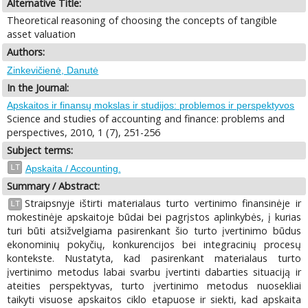
Alternative Title:
Theoretical reasoning of choosing the concepts of tangible
asset valuation
Authors:
Zinkevičienė, Danutė
In the Journal:
Apskaitos ir finansų mokslas ir studijos: problemos ir perspektyvos
Science and studies of accounting and finance: problems and
perspectives, 2010, 1 (7), 251-256
Subject terms:
LT
Apskaita / Accounting.
Summary / Abstract:
Straipsnyje ištirti materialaus turto vertinimo finansinėje ir
LT
mokestinėje apskaitoje būdai bei pagrįstos aplinkybės, į kurias
turi būti atsižvelgiama pasirenkant šio turto įvertinimo būdus
ekonominių pokyčių, konkurencijos bei integracinių procesų
kontekste. Nustatyta, kad pasirenkant materialaus turto
įvertinimo metodus labai svarbu įvertinti dabarties situaciją ir
ateities perspektyvas, turto įvertinimo metodus nuosekliai
taikyti visuose apskaitos ciklo etapuose ir siekti, kad apskaita