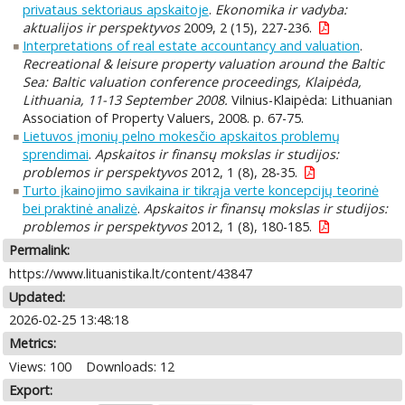
privataus sektoriaus apskaitoje
.
Ekonomika ir vadyba:
aktualijos ir perspektyvos
2009, 2 (15), 227-236.
Interpretations of real estate accountancy and valuation
.
Recreational & leisure property valuation around the Baltic
Sea: Baltic valuation conference proceedings, Klaipėda,
Lithuania, 11-13 September 2008.
Vilnius-Klaipėda: Lithuanian
Association of Property Valuers, 2008. p. 67-75.
Lietuvos įmonių pelno mokesčio apskaitos problemų
sprendimai
.
Apskaitos ir finansų mokslas ir studijos:
problemos ir perspektyvos
2012, 1 (8), 28-35.
Turto įkainojimo savikaina ir tikrąja verte koncepcijų teorinė
bei praktinė analizė
.
Apskaitos ir finansų mokslas ir studijos:
problemos ir perspektyvos
2012, 1 (8), 180-185.
Permalink:
https://www.lituanistika.lt/content/43847
Updated:
2026-02-25 13:48:18
Metrics:
Views: 100
Downloads: 12
Export: