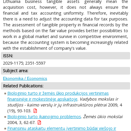
Lithuania business tangible assets generally mean the
acquisition cost, however, it does not always ensure the
financial and tax accounting uniformity. Therefore, inevitably
there is a need to adjust the accounting data for tax purposes.
The assessment of tangible property in financial records by the
methods based on the fair value provides better possibilities to
work in a global market and survive in competitive environment,
because the accounting system is becoming increasingly related
with the establishment of company's value.
ISSN:
2029-1175; 2351-5597
Subject area:
Ekonomika / Economics
Related Publications:
Biologinio turto ir žemės ūkio produkcijos vertinimas
finansinėje ir mokestinėje apskaitoje
.
Vadybos mokslas ir
studijos - kaimo verslų ir jų infrastruktūros plėtrai
2009, 4
(19), 93-103.
Biologinio turto įkainojimo problemos
.
Žemės ūkio mokslai
2004, 3, 62-67.
Finansinių ataskaitų elementų įvertinimo būdai viešojo ir