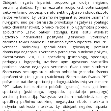
Didėjant negalės laipsniui, proporcingai didėja neigiamų
vertinimų skaičius. Tyrimo rezultatai liudija, kad, optimizuojant
vaiko vertinimo procesą, derėtų siekti ugdytinio individualizuoto
raidos vertinimo, t.y. vertinimo ne lyginant su teorine „norma" ir
nukrypimu nuo jos (tai visada provokuoja negatyvias ypatingo
vaiko charakteristikas), o vaiko raidos ir jo ugdymo(si) poreikių
apibūdinimo „savo paties" atžvilgiu, kuris leistų atskleisti
ugdytinio individualias pozityvias galimybes. Straipsnyje
daromos tokios iSvados: Pasitvirtino tyrimo hipotezė, kad PPT
vertinant moksleivių specialiuosius ugdymo(si) poreikius
dominuoja negatyvaus vertinimo paradigma, sutrikimo požymių
akcentavimas. Visų PPT specialistų {psichologų, specialiųjų
pedagogų, logopedų) iivadose apie ugdytinius statistiškai
patikimai vyravo negatyvūs vertinimai. Išvadų apie sutrikimus
išsamumas nesusijęs su sutrikimo pobūdžiu (vienodai išsamiai
aprašomi visų trijų grupių sutrikimai). Išsamiausias išvadas PPT
pažymose pateikė specialieji pedagogai.Moksleivių vertinimams
PPT įtakos turi sutrikimo pobūdis (gilumas), kuris gali lemti
specialistų (psichologo, logopedo, specialiojo pedagogo)
vertinimų tendenciją. Pozityviau vertinami moksleiviai, turintys
specifinių pažinimo sutrikimų, negatyviau -riboto intelekto ir
nežymiai sutrikusio intelekto, t.y. didėjant negales laipsniui,