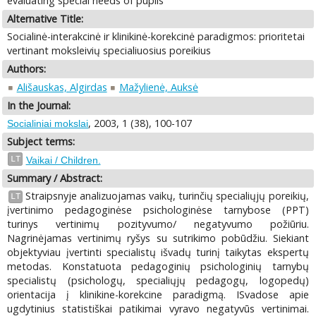
evaluating special needs of pupils
Alternative Title:
Socialinė-interakcinė ir klinikinė-korekcinė paradigmos: prioritetai
vertinant moksleivių specialiuosius poreikius
Authors:
Ališauskas, Algirdas
Mažylienė, Auksė
In the Journal:
, 2003, 1 (38), 100-107
Socialiniai mokslai
Subject terms:
LT
Vaikai / Children.
Summary / Abstract:
Straipsnyje analizuojamas vaikų, turinčių specialiųjų poreikių,
LT
įvertinimo pedagoginėse psichologinėse tarnybose (PPT)
turinys vertinimų pozityvumo/ negatyvumo požiūriu.
Nagrinėjamas vertinimų ryšys su sutrikimo pobūdžiu. Siekiant
objektyviau įvertinti specialistų išvadų turinį taikytas ekspertų
metodas. Konstatuota pedagoginių psichologinių tarnybų
specialistų (psichologų, specialiųjų pedagogų, logopedų)
orientacija į klinikine-korekcine paradigmą. ISvadose apie
ugdytinius statistiškai patikimai vyravo negatyvūs vertinimai.