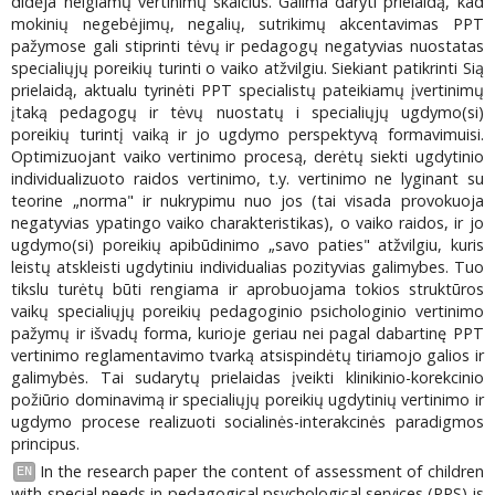
didėja neigiamų vertinimų skaičius. Galima daryti prielaidą, kad
mokinių negebėjimų, negalių, sutrikimų akcentavimas PPT
pažymose gali stiprinti tėvų ir pedagogų negatyvias nuostatas
specialiųjų poreikių turinti o vaiko atžvilgiu. Siekiant patikrinti Sią
prielaidą, aktualu tyrinėti PPT specialistų pateikiamų įvertinimų
įtaką pedagogų ir tėvų nuostatų i specialiųjų ugdymo(si)
poreikių turintį vaiką ir jo ugdymo perspektyvą formavimuisi.
Optimizuojant vaiko vertinimo procesą, derėtų siekti ugdytinio
individualizuoto raidos vertinimo, t.y. vertinimo ne lyginant su
teorine „norma" ir nukrypimu nuo jos (tai visada provokuoja
negatyvias ypatingo vaiko charakteristikas), o vaiko raidos, ir jo
ugdymo(si) poreikių apibūdinimo „savo paties" atžvilgiu, kuris
leistų atskleisti ugdytiniu individualias pozityvias galimybes. Tuo
tikslu turėtų būti rengiama ir aprobuojama tokios struktūros
vaikų specialiųjų poreikių pedagoginio psichologinio vertinimo
pažymų ir išvadų forma, kurioje geriau nei pagal dabartinę PPT
vertinimo reglamentavimo tvarką atsispindėtų tiriamojo galios ir
galimybės. Tai sudarytų prielaidas įveikti klinikinio-korekcinio
požiūrio dominavimą ir specialiųjų poreikių ugdytinių vertinimo ir
ugdymo procese realizuoti socialinės-interakcinės paradigmos
principus.
In the research paper the content of assessment of children
EN
with special needs in pedagogical psychological services (PPS) is