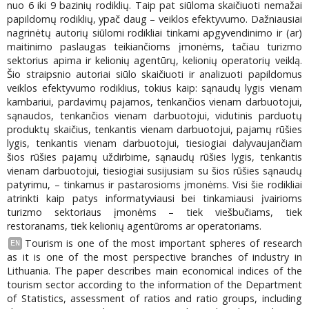
nuo 6 iki 9 bazinių rodiklių. Taip pat siūloma skaičiuoti nemažai
papildomų rodiklių, ypač daug – veiklos efektyvumo. Dažniausiai
nagrinėtų autorių siūlomi rodikliai tinkami apgyvendinimo ir (ar)
maitinimo paslaugas teikiančioms įmonėms, tačiau turizmo
sektorius apima ir kelionių agentūrų, kelionių operatorių veiklą.
Šio straipsnio autoriai siūlo skaičiuoti ir analizuoti papildomus
veiklos efektyvumo rodiklius, tokius kaip: sąnaudų lygis vienam
kambariui, pardavimų pajamos, tenkančios vienam darbuotojui,
sąnaudos, tenkančios vienam darbuotojui, vidutinis parduotų
produktų skaičius, tenkantis vienam darbuotojui, pajamų rūšies
lygis, tenkantis vienam darbuotojui, tiesiogiai dalyvaujančiam
šios rūšies pajamų uždirbime, sąnaudų rūšies lygis, tenkantis
vienam darbuotojui, tiesiogiai susijusiam su šios rūšies sąnaudų
patyrimu, – tinkamus ir pastarosioms įmonėms. Visi šie rodikliai
atrinkti kaip patys informatyviausi bei tinkamiausi įvairioms
turizmo sektoriaus įmonėms – tiek viešbučiams, tiek
restoranams, tiek kelionių agentūroms ar operatoriams.
Tourism is one of the most important spheres of research
EN
as it is one of the most perspective branches of industry in
Lithuania. The paper describes main economical indices of the
tourism sector according to the information of the Department
of Statistics, assessment of ratios and ratio groups, including