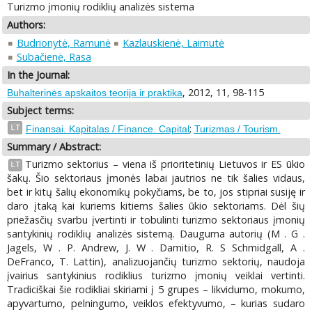
Turizmo įmonių rodiklių analizės sistema
Authors:
Budrionytė, Ramunė
Kazlauskienė, Laimutė
Subačienė, Rasa
In the Journal:
, 2012, 11, 98-115
Buhalterinės apskaitos teorija ir praktika
Subject terms:
;
LT
Finansai. Kapitalas / Finance. Capital
Turizmas / Tourism.
Summary / Abstract:
Turizmo sektorius – viena iš prioritetinių Lietuvos ir ES ūkio
LT
šakų. Šio sektoriaus įmonės labai jautrios ne tik šalies vidaus,
bet ir kitų šalių ekonomikų pokyčiams, be to, jos stipriai susiję ir
daro įtaką kai kuriems kitiems šalies ūkio sektoriams. Dėl šių
priežasčių svarbu įvertinti ir tobulinti turizmo sektoriaus įmonių
santykinių rodiklių analizės sistemą. Dauguma autorių (M . G .
Jagels, W . P. Andrew, J. W . Damitio, R. S Schmidgall, A .
DeFranco, T. Lattin), analizuojančių turizmo sektorių, naudoja
įvairius santykinius rodiklius turizmo įmonių veiklai vertinti.
Tradiciškai šie rodikliai skiriami į 5 grupes – likvidumo, mokumo,
apyvartumo, pelningumo, veiklos efektyvumo, – kurias sudaro