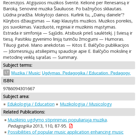
Recenzijos. Atgijusios muzikos šventė. Kelionė per Renesansą ir
Baroką. Senovinė muzika Šiauliuose. Po bažnyčios skliautais.
Liūdna pradžia. Mokytojo dainos. Kurlink tu, „Dainų dainele“?
Kūrybos džiaugsmas — Kaip klausytis muzikos. Muzikos poreikis,
jos suvokimas. Vaizduotė, reginiai ir muzikinis mąstymas.
Estrada ir simfonija — Sąjūdis. Atsibusk prieš saulėtekį. Į šviesą ir
tiesą. Pasitikiu gyvenimo liniją turinčiu žmogumi — Humoras.
Tiliuoji gatvė. Mano anekdotas — Kitos E. Balčyčio publikacijos
— Įdomesniųjų atsiliepimų spaudoje apie E. Balčyčio mokslinę ir
metodinę veiklą sąrašas — Summary.
Subject terms:
;
LT
Muzika / Music
Ugdymas. Pedagogika / Education. Pedagogy.
ISBN:
9786094301667
Subject area:
Edukologija / Education
Muzikologija / Musicology
Related Publications:
Muzikinio ugdymo stiprinimas populiariąja muzika
.
Pedagogika
2013, 110, 87-95.
Possibilities of popular music application enhancing music