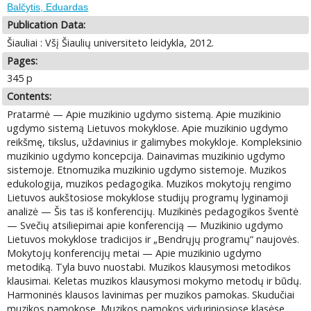
Balčytis, Eduardas
Publication Data:
Šiauliai : Všį Šiaulių universiteto leidykla, 2012.
Pages:
345 p
Contents:
Pratarmė — Apie muzikinio ugdymo sistemą. Apie muzikinio
ugdymo sistemą Lietuvos mokyklose. Apie muzikinio ugdymo
reikšmę, tikslus, uždavinius ir galimybes mokykloje. Kompleksinio
muzikinio ugdymo koncepcija. Dainavimas muzikinio ugdymo
sistemoje. Etnomuzika muzikinio ugdymo sistemoje. Muzikos
edukologija, muzikos pedagogika. Muzikos mokytojų rengimo
Lietuvos aukštosiose mokyklose studijų programų lyginamoji
analizė — Šis tas iš konferencijų. Muzikinės pedagogikos šventė
— Svečių atsiliepimai apie konferenciją — Muzikinio ugdymo
Lietuvos mokyklose tradicijos ir „Bendrųjų programų“ naujovės.
Mokytojų konferencijų metai — Apie muzikinio ugdymo
metodiką. Tyla buvo nuostabi. Muzikos klausymosi metodikos
klausimai. Keletas muzikos klausymosi mokymo metodų ir būdų.
Harmoninės klausos lavinimas per muzikos pamokas. Skudučiai
muzikos pamokose. Muzikos pamokos viduriniosiose klasėse.