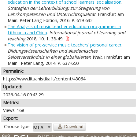
education in the context of school learners' socialisation
.
Strategien der Lehrerbildung: zur Steigerung von
Lehrkompetenzen und Unterrichtsqualität.
Frankfurt am
Main: Peter Lang Edition, 2016. P. 619-632.
The Analysis of music teacher education programmes in
Lithuania and China
.
International journal of learning and
teaching
2018, 10, 1, 38-49.
The vision of pre-service music teachers’ personal career
.
Bildungswissenschaften und akademisches
Selbstverständnis in einer globalisierten Welt.
Frankfurt am
Main : Peter Lang, 2014. P. 637-650.
Permalink:
https://www.lituanistika.lt/content/43064
Updated:
2026-04-16 09:43:29
Metrics:
Views: 168
Export:
Choose type:
Download
© LMT. All rights reserved.
Site is running on
KUSoftas