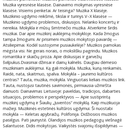
Muzika vyresnėse klasėse. Dainavimo mokymas vyresnėse
klasėse. Visiems penketai. Ar teisinga? Muzika X klasėje.
Muzikinio ugdymo reikšmė, tikslai ir turinys V–X klasėse —
Muzikinio ugdymo problemos, diskusijos. Nelanko koncertų ir
nereikia. Mokykla ir mūsų šimtmečio muzika. Atverkime širdis
muzikai. Dar apie muzikinį auklėjimą mokykloje. Kada žmogus
tampa žmogumi. Ar prisimeni muzikos mokytojo pavardę —
Atsiliepimai. Kodėl sustojome pusiaukelėje? Muzikos pamokas
mėgsta visi. Ne gerais norais, o mokslišku pagrindu. Muzikos
romantika ir skaičių proza. Apie diskusijas ir garvežių
švilpukus.Dvasiniai džinsai ir dainų kalnelis. Daugiau dėmesio
muzikiniam auklėjimui. Ką gali mokykla. Muzika, kurią renkamės.
Raidė, nata, skaitmuo, spalva. Mokykla – jaunimo kultūros
centras? Tauta, muzika, mokykla. Vingiuotais keliais muzikos link.
Tauta, nustojusi tautinės savimonės, pirmiausia užmiršta
dainuoti. Dainavimas Lietuvoje: paveldas, tradicijos, dabarties
situacijos, problemos ir perspektyvos — Apie sustiprintą
muzikinį ugdymą ir Šiaulių „Juventos“ mokyklą. Kaip muzikuoja
mažieji. Muzikinės-estetinės kultūros ugdymui. Ši nuostabi
mokykla — Keletas apybraižų. Polifonija. Didžiosios muzikos
pasiilgus. Pati jaunystė. Olandijos muzikos pedagogų viešnagė
Salantuose. Didis mokytojas. Vaikystės svajonių išsipildymas —