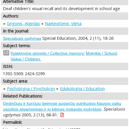
Alternative Title:
Deaf children's visual recall and its development in school age
Authors:
Grigonis, Algirdas
Narkevičienė, Vilma
In the Journal:
Special Education, 2004, 2 (11), 18-26
Specialusis ugdymas
Subject terms:
;
;
LT
Kolektyvinė atmintis / Collective memory
Mokykla / School
Vaikai / Children.
ISSN:
1392-5369; 2424-3299
Subject area:
Psichologija / Psychology
Edukologija / Education
Related Publications:
Girdinčiųjų ir kurčiųjų šeimose augančių sutrikusios klausos vaikų
.
Specialusis
vaizdinis atgaminimas ir jo kitimas mokantis mokykloje
ugdymas
2005, 2 (13), 68-81.
Permalink: