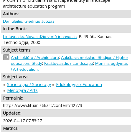
Problems of Lithuanian landscape identity in landscape
architecture education program
Authors:
Daniulaitis, Giedrius Juozas
In the Book:
. P. 49-56.. Kaunas:
Lietuvos kraštovaizdžio vertė ir savastis
Technologija, 2000
Subject terms:
;
LT
Architektūra / Architecture
Aukštasis mokslas. Studijos / Higher
;
;
education. Study
Kraštovaizdis / Landscape
Meninis ugdymas
/ Art education.
Subject area:
Sociologija / Sociology
Edukologija / Education
Menotyra / Arts
Permalink:
https://www.lituanistika.lt/content/42773
Updated:
2026-04-17 07:53:27
Metrics: