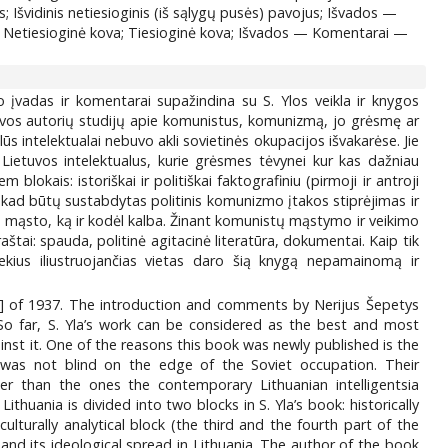
us; Išvidinis netiesioginis (iš sąlygų pusės) pavojus; Išvados —
a; Netiesioginė kova; Tiesioginė kova; Išvados — Komentarai —
 įvadas ir komentarai supažindina su S. Ylos veikla ir knygos
ietuvos autorių studijų apie komunistus, komunizmą, jo grėsmę ar
lūs intelektualai nebuvo akli sovietinės okupacijos išvakarėse. Jie
Lietuvos intelektualus, kurie grėsmes tėvynei kur kas dažniau
lokais: istoriškai ir politiškai faktografiniu (pirmoji ir antroji
rbu, kad būtų sustabdytas politinis komunizmo įtakos stiprėjimas ir
kia, mąsto, ką ir kodėl kalba. Žinant komunistų mąstymo ir veikimo
aštai: spauda, politinė agitacinė literatūra, dokumentai. Kaip tik
iekius iliustruojančias vietas daro šią knygą nepamainomą ir
a] of 1937. The introduction and comments by Nerijus Šepetys
. So far, S. Yla’s work can be considered as the best and most
st it. One of the reasons this book was newly published is the
a, was not blind on the edge of the Soviet occupation. Their
r than the ones the contemporary Lithuanian intelligentsia
uania is divided into two blocks in S. Yla’s book: historically
ulturally analytical block (the third and the fourth part of the
and its ideological spread in Lithuania. The author of the book