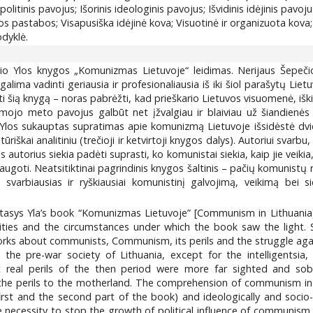
litinis pavojus; Išorinis ideologinis pavojus; Išvidinis idėjinis pavoj
 pastabos; Visapusiška idėjinė kova; Visuotinė ir organizuota kov
dyklė.
io Ylos knygos „Komunizmas Lietuvoje“ leidimas. Nerijaus Šepečio
 galima vadinti geriausia ir profesionaliausia iš iki šiol parašytų L
ti šią knygą – noras pabrėžti, kad prieškario Lietuvos visuomenė, iški
mojo meto pavojus galbūt net įžvalgiau ir blaiviau už šiandienės 
 Ylos sukauptas supratimas apie komunizmą Lietuvoje išsidėstė dviem b
tūriškai analitiniu (trečioji ir ketvirtoji knygos dalys). Autoriui sva
s autorius siekia padėti suprasti, ko komunistai siekia, kaip jie vei
ugoti. Neatsitiktinai pagrindinis knygos šaltinis – pačių komunistų r
svarbiausias ir ryškiausiai komunistinį galvojimą, veikimą bei s
Stasys Yla’s book “Komunizmas Lietuvoje” [Communism in Lithuani
ctivities and the circumstances under which the book saw the light
rks about communists, Communism, its perils and the struggle again
 the pre-war society of Lithuania, except for the intelligentsi
 real perils of the then period were more far sighted and sobe
he perils to the motherland. The comprehension of communism in Lith
first and the second part of the book) and ideologically and socio-c
 necessity to stop the growth of political influence of communism 