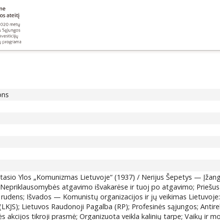
ons
: Stasio Ylos „Komunizmas Lietuvoje“ (1937) / Nerijus Šepetys — Įžan
Nepriklausomybės atgavimo išvakarėse ir tuoj po atgavimo; Priešus nu
rudens; Išvados — Komunistų organizacijos ir jų veikimas Lietuvoje
KJS); Lietuvos Raudonoji Pagalba (RP); Profesinės sąjungos; Antirelig
stinės akcijos tikroji prasmė; Organizuota veikla kalinių tarpe; Vaikų