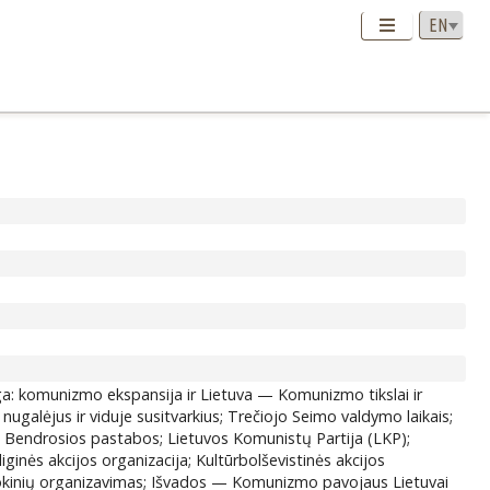
ga: komunizmo ekspansija ir Lietuva — Komunizmo tikslai ir
galėjus ir viduje susitvarkius; Trečiojo Seimo valdymo laikais;
: Bendrosios pastabos; Lietuvos Komunistų Partija (LKP);
inės akcijos organizacija; Kultūrbolševistinės akcijos
 ir mokinių organizavimas; Išvados — Komunizmo pavojaus Lietuvai