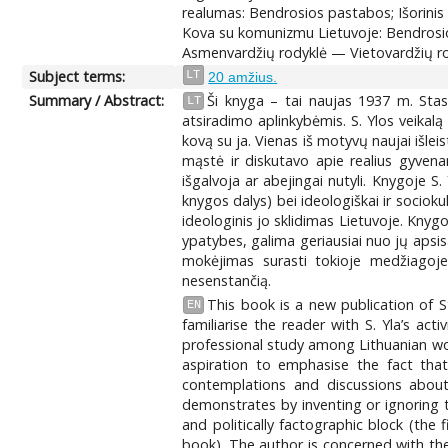
realumas: Bendrosios pastabos; Išorinis po
Kova su komunizmu Lietuvoje: Bendrosios
Asmenvardžių rodyklė — Vietovardžių ro
Subject terms:
LT
20 amžius.
Summary / Abstract:
Ši knyga – tai naujas 1937 m. Stas
LT
atsiradimo aplinkybėmis. S. Ylos veikalą
kovą su ja. Vienas iš motyvų naujai išleis
mąstė ir diskutavo apie realius gyvena
išgalvoja ar abejingai nutyli. Knygoje S.
knygos dalys) bei ideologiškai ir sociokul
ideologinis jo sklidimas Lietuvoje. Knygo
ypatybes, galima geriausiai nuo jų apsisa
mokėjimas surasti tokioje medžiagoje 
nesenstančią.
This book is a new publication of 
EN
familiarise the reader with S. Yla’s a
professional study among Lithuanian wo
aspiration to emphasise the fact that
contemplations and discussions about
demonstrates by inventing or ignoring t
and politically factographic block (the 
book). The author is concerned with the