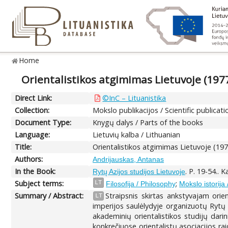
Home
Orientalistikos atgimimas Lietuvoje (1977
Direct Link:
©InC – Lituanistika
Collection:
Mokslo publikacijos / Scientific publicati
Document Type:
Knygų dalys / Parts of the books
Language:
Lietuvių kalba / Lithuanian
Title:
Orientalistikos atgimimas Lietuvoje (197
Authors:
Andrijauskas, Antanas
In the Book:
. P. 19-54.. 
Rytų Azijos studijos Lietuvoje
Subject terms:
;
LT
Filosofija / Philosophy
Mokslo istorija 
Summary / Abstract:
Straipsnis skirtas ankstyvajam orie
LT
imperijos saulėlydyje organizuotų Rytų 
akademinių orientalistikos studijų dari
konkrečiuose orientalistų asociacijos r