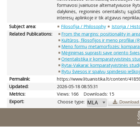
formavosi įvairiuose alternatyviuose Rytų
dalykinės, regioninės orientalistų sąjūd
interesų aplinkoje ir tik atgavus neprikla
Subject area:
Filosofija / Philosophy
Istorija / Hist
Related Publications:
From the margins: positionality in are
Kultūros, filosofijos ir meno profiliai (
Meno formų metamorfozės: komparatyvi
Mėginimas suprasti save oriento švies
Orientalistika ir komparatyvistinės stu
Rytai-Vakarai: komparatyvistinės studij
Rytų šviesos ir spalvų spindesio ieško
Permalink:
https://www.lituanistika.lt/content/4185
Updated:
2026-05-18 08:55:31
Metrics:
Views: 166
Downloads: 15
Export:
Choose type:
Download