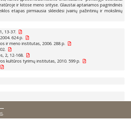
eratūroje ir kitose meno srityse. Glaustai aptariamos pagrindinės
klos etapas pirmiausia skleidėsi įvairių pažintinių ir mokslinių
1, 13-37.
, 2004. 624 p.
fijos ir meno institutas, 2006. 288 p.
02.
s, 2, 12-168.
tuvos kultūros tyrimų institutas, 2010. 599 p.
MS
.