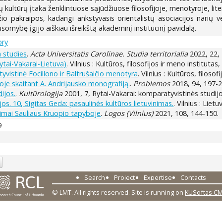
 kultūrų įtaka ženklintuose sąjūdžiuose filosofijoje, menotyroje, lit
žio pakraipos, kadangi ankstyvasis orientalistų asociacijos narių vei
usomybę įgijo aiškiau išreikštą akademinį institucinį pavidalą.
ory
a studies
.
Acta Universitatis Carolinae. Studia territorialia
2022, 22, 
Rytai-Vakarai-Lietuva)
. Vilnius : Kultūros, filosofijos ir meno institutas
stinė Focillono ir Baltrušaičio menotyra
. Vilnius : Kultūros, filoso
oje skaitant A. Andrijausko monografiją.
.
Problemos
2018, 94, 197-2
dijos.
.
Kultūrologija
2001, 7, Rytai-Vakarai: komparatyvistinės studijo
os. 10, Sigitas Geda: pasaulinės kultūros lietuvinimas.
. Vilnius : Lie
jimai Sauliaus Kruopio tapyboje
.
Logos (Vilnius)
2021, 108, 144-150.
9
Search
Project
Expertise
Contacts
© LMT. All rights reserved.
Site is running on
KUSoftas C