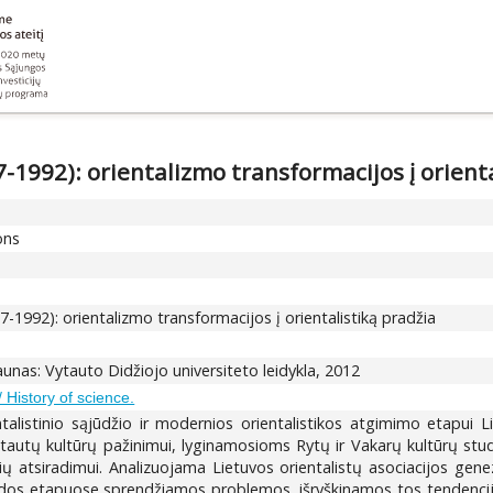
-1992): orientalizmo transformacijos į orienta
ons
7-1992): orientalizmo transformacijos į orientalistiką pradžia
Kaunas: Vytauto Didžiojo universiteto leidykla, 2012
/ History of science.
ntalistinio sąjūdžio ir modernios orientalistikos atgimimo etapui
tautų kultūrų pažinimui, lyginamosioms Rytų ir Vakarų kultūrų stud
nių atsiradimui. Analizuojama Lietuvos orientalistų asociacijos ge
aidos etapuose sprendžiamos problemos, išryškinamos tos tendencijo