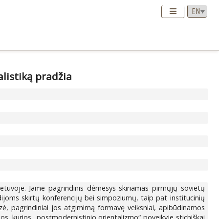
listiką pradžia
 Lietuvoje. Jame pagrindinis dėmesys skiriamas pirmųjų sovietų
ijoms skirtų konferencijų bei simpoziumų, taip pat institucinių
nezė, pagrindiniai jos atgimimą formavę veiksniai, apibūdinamos
s, kurios „postmodernistinio orientalizmo“ poveikyje stichiškai