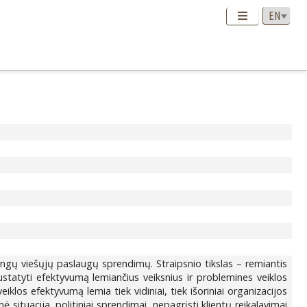
ingų viešųjų paslaugų sprendimų. Straipsnio tikslas – remiantis
ustatyti efektyvumą lemiančius veiksnius ir problemines veiklos
iklos efektyvumą lemia tiek vidiniai, tiek išoriniai organizacijos
ė situacija, politiniai sprendimai, nepagrįsti klientų reikalavimai