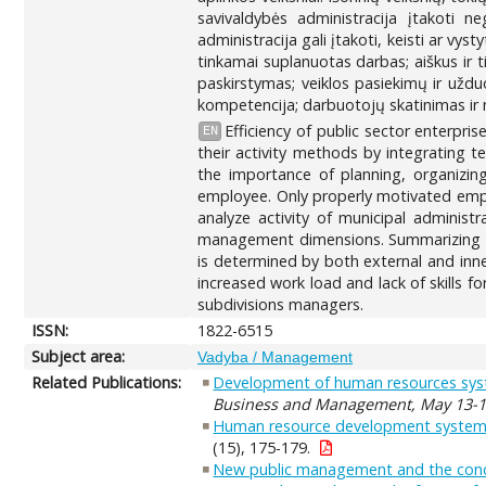
savivaldybės administracija įtakoti ne
administracija gali įtakoti, keisti ar vys
tinkamai suplanuotas darbas; aiškus ir ti
paskirstymas; veiklos pasiekimų ir uždu
kompetencija; darbuotojų skatinimas ir nu
Efficiency of public sector enterpri
EN
their activity methods by integrating 
the importance of planning, organizing
employee. Only properly motivated employ
analyze activity of municipal administr
management dimensions. Summarizing the
is determined by both external and inn
increased work load and lack of skills f
subdivisions managers.
ISSN:
1822-6515
Subject area:
Vadyba / Management
Related Publications:
Development of human resources syste
Business and Management, May 13-1
Human resource development system 
(15), 175-179.
New public management and the con