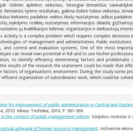
gali. Vidinės aplinkos veiksnius, tiesiogiai lemiančius savivaldyb
tyti. Remiantis tyrimo rezultatais, galima išskirti tokius veiksnius, le
kslus kiekvieno padalinio veiklos tikslų nustatymas; aiškus padalinio
očių įvykdymo rodiklių nustatymas; informacijos sklaida; grįžtamojo
olatinis jų kvalifikacijos kėlimas; organizacijos ir darbuotojų inter
ses activity is a complex problem which requires complex decisions in
technologies of management and administration. Public institution
, and control and evaluation systems. One of the most important f
ee can reveal own potential in full and to use his/her professional 
ation, to identify efficiency determining factors and problematic 
 results of the research the statement could be made that efficien
er factors of organization’s environment. During the study some p
or efficient organization of subordinates’ work, which could be sol
m for improvement of public administration in Central and Easter
4, 2010.
Vilnius: Technika, 2010. P. 361-369.
in the context of public management reform
.
Vadybos mokslas ir st
ceptual upheaval of human resource management
.
Inžinerinė eko