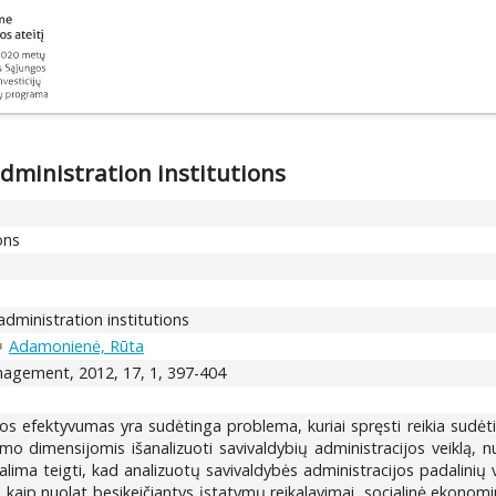
dministration institutions
ons
dministration institutions
Adamonienė, Rūta
gement, 2012, 17, 1, 397-404
los efektyvumas yra sudėtinga problema, kuriai spręsti reikia sudėt
ymo dimensijomis išanalizuoti savivaldybių administracijos veiklą, n
alima teigti, kad analizuotų savivaldybės administracijos padalinių ve
ių kaip nuolat besikeičiantys įstatymų reikalavimai, socialinė ekonomin