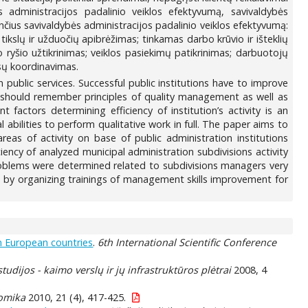
ės administracijos padalinio veiklos efektyvumą, savivaldybės
miančius savivaldybės administracijos padalinio veiklos efektyvumą:
 tikslų ir užduočių apibrėžimas; tinkamas darbo krūvio ir išteklių
 ryšio užtikrinimas; veiklos pasiekimų patikrinimas; darbuotojų
esų koordinavimas.
 public services. Successful public institutions have to improve
s should remember principles of quality management as well as
actors determining efficiency of institution’s activity is an
abilities to perform qualitative work in full. The paper aims to
areas of activity on base of public administration institutions
cy of analyzed municipal administration subdivisions activity
roblems were determined related to subdivisions managers very
ved by organizing trainings of management skills improvement for
n European countries
.
6th International Scientific Conference
udijos - kaimo verslų ir jų infrastruktūros plėtrai
2008, 4
nomika
2010, 21 (4), 417-425.