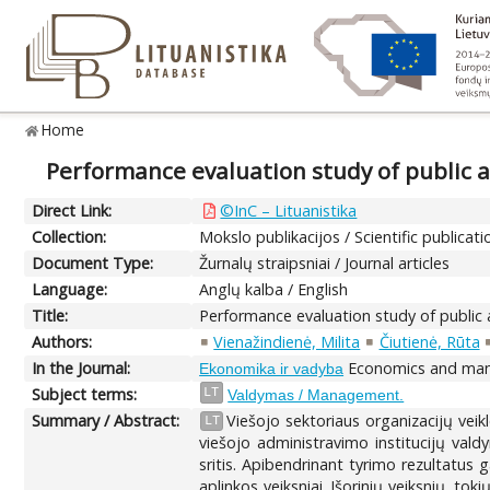
Home
Performance evaluation study of public a
Direct Link:
©InC – Lituanistika
Collection:
Mokslo publikacijos / Scientific publicati
Document Type:
Žurnalų straipsniai / Journal articles
Language:
Anglų kalba / English
Title:
Performance evaluation study of public a
Authors:
Vienažindienė, Milita
Čiutienė, Rūta
In the Journal:
Economics and mana
Ekonomika ir vadyba
Subject terms:
LT
Valdymas / Management.
Summary / Abstract:
Viešojo sektoriaus organizacijų veik
LT
viešojo administravimo institucijų vald
sritis. Apibendrinant tyrimo rezultatus g
aplinkos veiksniai. Išorinių veiksnių, tok