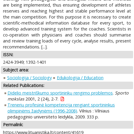
are being implemented, thus ensuring development of athletes
reserves and reaching highest and stable performance level at
the main competition. For this purpose it is necessary to create
scientific-methodical information database for every sport, to
develop advanced training system for the coaches. Scientists in
co-operation with physicians and coaches should summarise
and review training loads of every cycle, analyse results, present
recommendations. [...].
ISSN:
2424-3949; 1392-1401
Subject area:
Sociologija / Sociology
Edukologija / Education
Related Publications:
Didelio meistriškumo sportininkų rengimo problemos
.
Sporto
mokslas
2001, 2 (24), 2-7.
Trenerių profesinė kompetencija rengiant sportininkus
olimpinėms žaidynėms (1996-2008)
. Vilnius : Vilniaus
pedagoginio universiteto leidykla, 2009. 333 p.
Permalink:
https://www.lituanistika.lt/content/41619