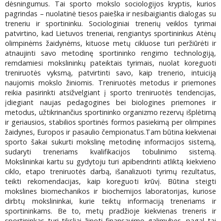
dėsningumus. Tai sporto mokslo sociologijos kryptis, kurios
pagrindas – nuolatinė tiesos paieška ir nesibaigiantis dialogas su
treneriu ir sportininku. Sociologiniai trenerių veiklos tyrimai
patvirtino, kad Lietuvos treneriai, rengiantys sportininkus Atėnų
olimpinėms žaidynėms, kituose metų cikluose turi peržiūrėti ir
atnaujinti savo metodinę sportininko rengimo technologiją,
remdamiesi mokslininkų pateiktais tyrimais, nuolat koreguoti
treniruotės vyksmą, patvirtinti savo, kaip trenerio, intuiciją
naujomis mokslo žiniomis. Treniruotės metodus ir priemones
reikia pasirinkti atsižvelgiant į sporto treniruotės tendencijas,
įdiegiant naujas pedagogines bei biologines priemones ir
metodus, užtikrinančius sportininko organizmo rezervų išplėtimą
ir geriausios, stabilios sportinės formos pasiekimą per olimpines
žaidynes, Europos ir pasaulio čempionatus.Tam būtina kiekvienai
sporto šakai sukurti mokslinę metodinę informacijos sistemą,
sudaryti treneriams kvalifikacijos tobulinimo sistemą.
Mokslininkai kartu su gydytoju turi apibendrinti atliktą kiekvieno
ciklo, etapo treniruotės darbą, išanalizuoti tyrimų rezultatus,
teikti rekomendacijas, kaip koreguoti krūvį. Būtina steigti
mokslines biomechanikos ir biochemijos laboratorijas, kuriose
dirbtų mokslininkai, kurie teiktų informaciją treneriams ir
sportininkams. Bе to, metų pradžioje kiekvienas treneris ir
sportininkas turi tiksliai žinoti finansavimo galimybes, pagal tai