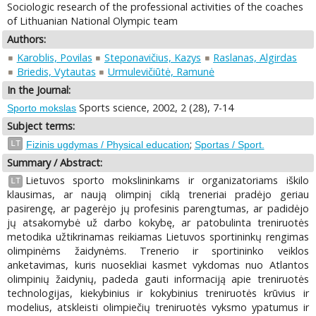
Sociologic research of the professional activities of the coaches
of Lithuanian National Olympic team
Authors:
Karoblis, Povilas
Steponavičius, Kazys
Raslanas, Algirdas
Briedis, Vytautas
Urmulevičiūtė, Ramunė
In the Journal:
Sports science, 2002, 2 (28), 7-14
Sporto mokslas
Subject terms:
;
LT
Fizinis ugdymas / Physical education
Sportas / Sport.
Summary / Abstract:
Lietuvos sporto mokslininkams ir organizatoriams iškilo
LT
klausimas, ar naują olimpinį ciklą treneriai pradėjo geriau
pasirengę, ar pagerėjo jų profesinis parengtumas, ar padidėjo
jų atsakomybė už darbo kokybę, ar patobulinta treniruotės
metodika užtikrinamas reikiamas Lietuvos sportininkų rengimas
olimpinėms žaidynėms. Trenerio ir sportininko veiklos
anketavimas, kuris nuosekliai kasmet vykdomas nuo Atlantos
olimpinių žaidynių, padeda gauti informaciją apie treniruotės
technologijas, kiekybinius ir kokybinius treniruotės krūvius ir
modelius, atskleisti olimpiečių treniruotės vyksmo ypatumus ir