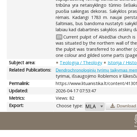
tribūna yra netaisyklingo tūrinio šeši
puošia saikingas dekoras. Sakyklos pras
rėmais. Kadangi 1783 m. naujai perstat
šaltiniais, bus bandoma nustatyti sakykl
labiau kad dabartinės sakyklos atskirų dal
Current pulpit of Alsėdžiai church is
EN
was situated by the northern wall of th
the pulpit was transferred to another 
one colour and gilded some parts (page
Subject area:
Teologija / Theology
Istorija / Histo
Related Publications:
Dendrochronologinių tyrimų taikymas meno 
tyrimai, išsaugojimo Roblemos ir lūkesčia
Permalink:
https://www.lituanistika.lt/content/4130
Updated:
2026-04-17 07:53:47
Metrics:
Views: 82
Export:
Choose type:
Download