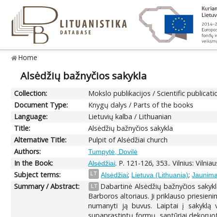
Home
Alsėdžių bažnyčios sakykla
Collection:
Mokslo publikacijos / Scientific publicati
Document Type:
Knygų dalys / Parts of the books
Language:
Lietuvių kalba / Lithuanian
Title:
Alsėdžių bažnyčios sakykla
Alternative Title:
Pulpit of Alsėdžiai church
Authors:
Tumpytė, Dovilė
In the Book:
. P. 121-126, 353.. Vilnius: Vilni
Alsėdžiai
Subject terms:
;
;
LT
Alsėdžiai
Lietuva (Lithuania)
Jaunima
Summary / Abstract:
Dabartinė Alsėdžių bažnyčios sakykla y
LT
Barboros altoriaus. Ji priklauso priesien
numanyti ją buvus. Laiptai į sakyklą v
supaprastintų formų, santūriai dekoruota