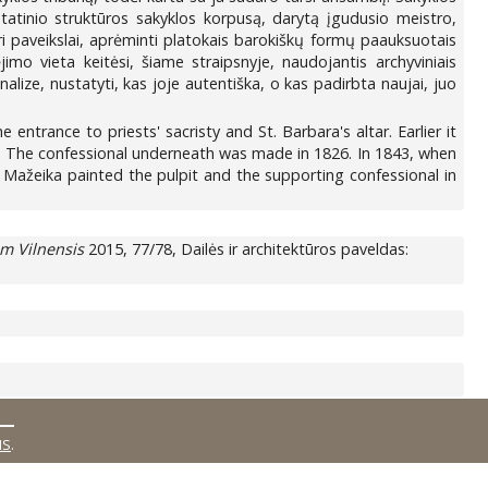
statinio struktūros sakyklos korpusą, darytą įgudusio meistro,
ri paveikslai, aprėminti platokais barokiškų formų paauksuotais
mo vieta keitėsi, šiame straipsnyje, naudojantis archyviniais
alize, nustatyti, kas joje autentiška, o kas padirbta naujai, juo
 entrance to priests' sacristy and St. Barbara's altar. Earlier it
ch. The confessional underneath was made in 1826. In 1843, when
 Mažeika painted the pulpit and the supporting confessional in
m Vilnensis
2015, 77/78, Dailės ir architektūros paveldas:
MS
.