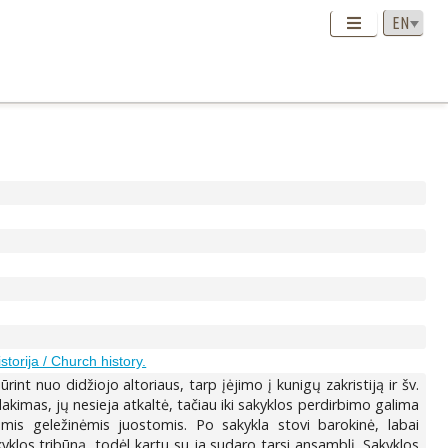
storija / Church history.
rint nuo didžiojo altoriaus, tarp įėjimo į kunigų zakristiją ir šv.
dakimas, jų nesieja atkaltė, tačiau iki sakyklos perdirbimo galima
iomis geležinėmis juostomis. Po sakykla stovi barokinė, labai
yklos tribūną, todėl kartu su ja sudaro tarsi ansamblį. Sakyklos