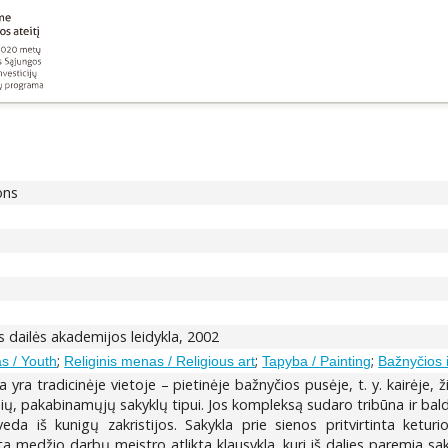
ons
aus dailės akademijos leidykla, 2002
;
;
;
s / Youth
Religinis menas / Religious art
Tapyba / Painting
Bažnyčios i
ra tradicinėje vietoje – pietinėje bažnyčios pusėje, t. y. kairėje, žiū
inių, pakabinamųjų sakyklų tipui. Jos kompleksą sudaro tribūna ir bal
eda iš kunigų zakristijos. Sakykla prie sienos pritvirtinta ketur
 medžio darbų meistro atlikta klausykla, kuri iš dalies paremia sak