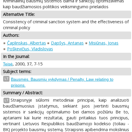
Kriminalinių bausmių sistemos darna ir sankcijų optimizavimas
kaip baudžiamosios politikos veiksmingumo prielaidos
Alternative Title:
Consistency of criminal sanction system and the effectiveness of
criminal policy
Authors:
Čaplinskas, Albertas
Dapšys, Antanas
Misiūnas, Jonas
Poškevičius, Vladislovas
In the Journal:
, 2000, 37, 7-15
Teisė
Subject terms:
LT
Bausmės. Bausmių vykdymas / Penalty. Law relating to
prisons.
Summary / Abstract:
Straipsnyje siūlomi metodiniai principai, kaip analizuoti
LT
baudžiamuosius įstatymus, siekiant juos įvertinti bausmių
sistemos ir sankcijų optimalumo bei darnos požiūriu Be to,
aptariami kai kurie rezultatai, gauti pritaikius tuos principus,
vertinant Lietuvos Respublikos baudžiamojo kodekso (toliau -
BK) projekto bausmių sistemą. Straipsnis apibendrina mokslinius