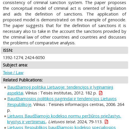
consistency of criminal sanction system. The paper proposes
the conceptual model of criminal act is oriented of legislation
and aids the definition of sanctions. The application of
proposed model is demonstrated on the example of genocide.
The paper suggests that for the definition of sanctions it is
necessary also to take in the account the sanctions provided by
the criminal law of other countries and countries and discusses
the problems of comparative analysis.
ISSN:
1392-1274; 2424-6050
Subject area:
Teisė / Law
Related Publications:
Baudžiamoji politika Lietuvoje: tendencijos ir lyginamieji
aspektai
. Vilnius : Teisės institutas, 2012. 182 p.
Baudžiamosios politikos pagrindai ir tendencijos Lietuvos
Respublikoje
. Vilnius : Teisinės informacijos centras, 2006. 264
p.
Lietuvos Baudžiamojo kodekso normų peržiūros priežastys,
kryptys ir vertinimas.
.
Lietuvos teisė.
2024, 79-113.
Lietuvos Respublikos baudžiamojo kodekso specialiosios