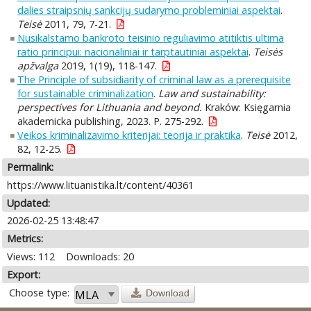
dalies straipsnių sankcijų sudarymo probleminiai aspektai
.
Teisė
2011, 79, 7-21.
Nusikalstamo bankroto teisinio reguliavimo atitiktis ultima
ratio principui: nacionaliniai ir tarptautiniai aspektai
.
Teisės
apžvalga
2019, 1(19), 118-147.
The Principle of subsidiarity of criminal law as a prerequisite
for sustainable criminalization
.
Law and sustainability:
perspectives for Lithuania and beyond.
Kraków: Księgarnia
akademicka publishing, 2023. P. 275-292.
Veikos kriminalizavimo kriterijai: teorija ir praktika
.
Teisė
2012,
82, 12-25.
Permalink:
https://www.lituanistika.lt/content/40361
Updated:
2026-02-25 13:48:47
Metrics:
Views: 112
Downloads: 20
Export:
Choose type:
Download