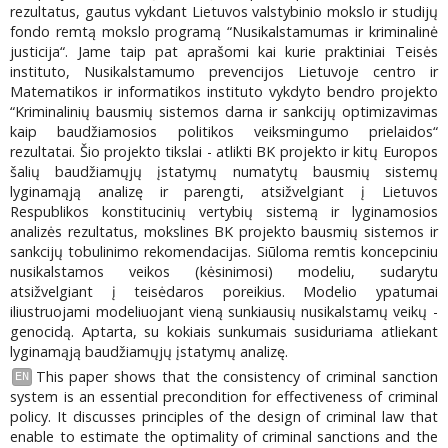
rezultatus, gautus vykdant Lietuvos valstybinio mokslo ir studijų
fondo remtą mokslo programą “Nusikalstamumas ir kriminalinė
justicija“. Jame taip pat aprašomi kai kurie praktiniai Teisės
instituto, Nusikalstamumo prevencijos Lietuvoje centro ir
Matematikos ir informatikos instituto vykdyto bendro projekto
“Kriminalinių bausmių sistemos darna ir sankcijų optimizavimas
kaip baudžiamosios politikos veiksmingumo prielaidos“
rezultatai. Šio projekto tikslai - atlikti BK projekto ir kitų Europos
šalių baudžiamųjų įstatymų numatytų bausmių sistemų
lyginamąją analizę ir parengti, atsižvelgiant į Lietuvos
Respublikos konstitucinių vertybių sistemą ir lyginamosios
analizės rezultatus, mokslines BK projekto bausmių sistemos ir
sankcijų tobulinimo rekomendacijas. Siūloma remtis koncepciniu
nusikalstamos veikos (kėsinimosi) modeliu, sudarytu
atsižvelgiant į teisėdaros poreikius. Modelio ypatumai
iliustruojami modeliuojant vieną sunkiausių nusikalstamų veikų -
genocidą. Aptarta, su kokiais sunkumais susiduriama atliekant
lyginamąją baudžiamųjų įstatymų analizę.
This paper shows that the consistency of criminal sanction
EN
system is an essential precondition for effectiveness of criminal
policy. It discusses principles of the design of criminal law that
enable to estimate the optimality of criminal sanctions and the