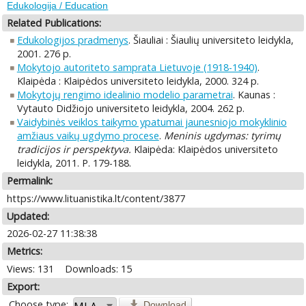
Edukologija / Education
Related Publications:
Edukologijos pradmenys
. Šiauliai : Šiaulių universiteto leidykla,
2001. 276 p.
Mokytojo autoriteto samprata Lietuvoje (1918-1940)
.
Klaipėda : Klaipėdos universiteto leidykla, 2000. 324 p.
Mokytojų rengimo idealinio modelio parametrai
. Kaunas :
Vytauto Didžiojo universiteto leidykla, 2004. 262 p.
Vaidybinės veiklos taikymo ypatumai jaunesniojo mokyklinio
amžiaus vaikų ugdymo procese
.
Meninis ugdymas: tyrimų
tradicijos ir perspektyva.
Klaipėda: Klaipėdos universiteto
leidykla, 2011. P. 179-188.
Permalink:
https://www.lituanistika.lt/content/3877
Updated:
2026-02-27 11:38:38
Metrics:
Views: 131
Downloads: 15
Export:
Choose type:
Download