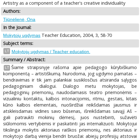
Artistry as a component of a teacher's creative individuality
Authors:
Tijūnėlienė, Ona
In the Journal:
Teacher Education, 2004, 3, 58-70
Mokytojų ugdymas
Subject terms:
LT
Mokytojų ugdymas / Teacher education.
Summary / Abstract:
Šiame straipsnyje rašoma apie pedagogo kūrybiškumo
LT
komponentą – artistiškumą. Nurodoma, jog ugdymo pamatas –
bendravimas ir tik jam palankiai susiklosčius atsiranda sąlygos
pedagoginiam dialogui. Dialogo metu mokytojas, be
pedagoginių priemonių, naudodamasis teatro priemonėmis –
vizualiniu kontaktu, kalbos intonacijomis, ritmu, gestais, kitais
kūno kalbos elementais, nuoširdžiai reikšdamas jausmus ir
atskleisdamas vidines savo būsenas, išreikšdamas savąjį Aš –
gali patraukti mokinių dėmesį, juos nustebinti, sužavėti
siūlomomis vertybėmis ir paskatinti jas internalizuoti. Mokytojui
tikslinga mokytis aktoriaus raiškos priemonių, nes aktoriaus ir
mokytojo darbą vienija bendri bruožai: abiejų profesijų atstovai