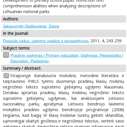
Development of primary school pupils' nonfiction text
comprehension abilities when analyzing descriptions of
Lithuanian national parks
Authors:
Jakavonytė-Staškuvienė, Daiva
In the Journal:
, 2011, 4, 243-259
Pasaulis vaikui: ugdymo realijos ir perspektyvos
Subject terms:
;
LT
Pradinis ugdymas / Primary education
Ugdymas. Pedagogika /
Education. Pedagogy.
Summary / Abstract:
Straipsnyje išanalizuota mokslinė, metodinė literatūra ir
LT
tarptautinio PIRLS tyrimo duomenys pradinių klasių mokinių
negrožinio teksto supratimo gebėjimų ugdymo klausimais.
Detaliau aptartas pradinių klasių mokinių negrožinio teksto
supratimo gebėjimų ugdymas, kai analizuojami Lietuvos
nacionalinių parkų aprašymai. Lietuvos bendrojo lavinimo
mokyklos pradinio ugdymo bendrojoje programoje (2008)
teigiama, kad baigę IV klasę mokiniai turėtų gebėti sklandžiai,
sąmoningai skaityti grožinius ir negrožinius tekstus, vertinti savo
gebėjimą skaityti. Negrožiniai tekstai skaitomi informacijai gauti