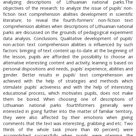
analyzing descriptions of Lithuanian national parks.The
objectives of the research: to analyze the issue of pupils' non-
fiction text comprehension abilities development in scientific
literature; to reveal the fourth-formers' non-fiction text
comprehension abilities when descriptions of Lithuanian national
parks are discussed on the grounds of pedagogical experiment
data analysis. Conclusions. Qualitative development of pupils'
non-action text comprehension abilities is influenced by such
factors: bringing of text content up-to-date at the beginning of
the lesson, pupils are afforded the possibility to choose an
alternative interesting content and activity; learning is based on
personal dispositions and needs, pupils' experience, abilities and
gender. Better results in pupils' text comprehension are
achieved with the help of strategies and methods which
stimulate pupils' activeness and with the help of interesting
educational process, which motivates pupils, does not make
them be bored. When choosing one of descriptions of
Lithuanian national parks fourthformers generally were
interested in going further into the matter of familiar territory,
they were also affected by their emotions when giving
comments that the text was interesting, grabbing and etc. Two
thirds of the whole task (more than 60 percent) were
accomplished successfully when pupils were planning the