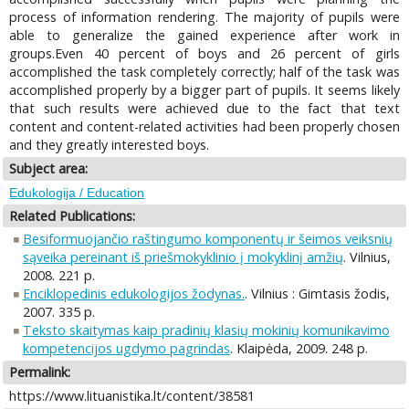
process of information rendering. The majority of pupils were
able to generalize the gained experience after work in
groups.Even 40 percent of boys and 26 percent of girls
accomplished the task completely correctly; half of the task was
accomplished properly by a bigger part of pupils. It seems likely
that such results were achieved due to the fact that text
content and content-related activities had been properly chosen
and they greatly interested boys.
Subject area:
Edukologija / Education
Related Publications:
Besiformuojančio raštingumo komponentų ir šeimos veiksnių
sąveika pereinant iš priešmokyklinio į mokyklinį amžių
. Vilnius,
2008. 221 p.
Enciklopedinis edukologijos žodynas.
. Vilnius : Gimtasis žodis,
2007. 335 p.
Teksto skaitymas kaip pradinių klasių mokinių komunikavimo
kompetencijos ugdymo pagrindas
. Klaipėda, 2009. 248 p.
Permalink:
https://www.lituanistika.lt/content/38581