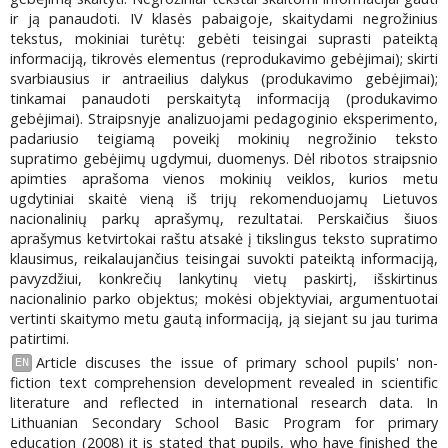
ir ją panaudoti. IV klasės pabaigoje, skaitydami negrožinius
tekstus, mokiniai turėtų: gebėti teisingai suprasti pateiktą
informaciją, tikrovės elementus (reprodukavimo gebėjimai); skirti
svarbiausius ir antraeilius dalykus (produkavimo gebėjimai);
tinkamai panaudoti perskaitytą informaciją (produkavimo
gebėjimai). Straipsnyje analizuojami pedagoginio eksperimento,
padariusio teigiamą poveikį mokinių negrožinio teksto
supratimo gebėjimų ugdymui, duomenys. Dėl ribotos straipsnio
apimties aprašoma vienos mokinių veiklos, kurios metu
ugdytiniai skaitė vieną iš trijų rekomenduojamų Lietuvos
nacionalinių parkų aprašymų, rezultatai. Perskaičius šiuos
aprašymus ketvirtokai raštu atsakė į tikslingus teksto supratimo
klausimus, reikalaujančius teisingai suvokti pateiktą informaciją,
pavyzdžiui, konkrečių lankytinų vietų paskirtį, išskirtinus
nacionalinio parko objektus; mokėsi objektyviai, argumentuotai
vertinti skaitymo metu gautą informaciją, ją siejant su jau turima
patirtimi.
Article discuses the issue of primary school pupils' non-
EN
fiction text comprehension development revealed in scientific
literature and reflected in international research data. In
Lithuanian Secondary School Basic Program for primary
education (2008) it is stated that pupils, who have finished the