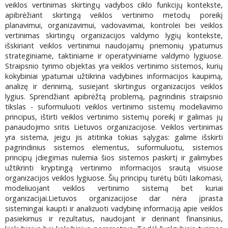
veiklos vertinimas skirtingų vadybos ciklo funkcijų kontekste,
apibrėžiant skirtingą veiklos vertinimo metodų poreikį
planavimui, organizavimui, vadovavimai, kontrolei bei veiklos
vertinimas skirtingų organizacijos valdymo lygių kontekste,
išskiriant veiklos vertinimui naudojamų priemonių ypatumus
strateginiame, taktiniame ir operatyviniame valdymo lygiuose.
Straipsnio tyrimo objektas yra veiklos vertinimo sistemos, kurių
kokybiniai ypatumai užtikrina vadybines informacijos kaupimą,
analizę ir derinimą, susiejant skirtingus organizacijos veiklos
lygius. Sprendžiant apibrėžtą problemą, pagrindinis straipsnio
tikslas - suformuluoti veiklos vertinimo sistemų modeliavimo
principus, ištirti veiklos vertinimo sistemų poreikį ir galimas jų
panaudojimo sritis Lietuvos organizacijose. Veiklos vertinimas
yra sistema, jeigu jis atitinka tokias sąlygas: galime išskirti
pagrindinius sistemos elementus, suformuluotu, sistemos
principų įdiegimas nulemia šios sistemos paskirtį ir galimybes
užtikrinti kryptingą vertinimo informacijos srautą visuose
organizacijos veiklos lygiuose. Šių principų turėtų būti laikomasi,
modeliuojant veiklos vertinimo sistemą bet kuriai
organizacijai.Lietuvos organizacijose dar nėra įprasta
sistemingai kaupti ir analizuoti vadybinę informaciją apie veiklos
pasiekimus ir rezultatus, naudojant ir derinant finansinius,