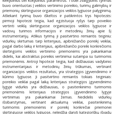
kiekybinius bei kokybinius parametrus. Todėl žvalgybinis tyrimas
buvo orientuotas Į veiklos vertinimo poreikio, turimų galimybių ir
priemonių skirtinguose organizacijos veiklos lygiuose palyginimą.
Atliekant tyrimą buvo iškeltos ir patikrintos trys hipotezės:
pirmoji hipotezė teigia, kad egzistuoja ryšys tarp poveikio
vertinti veiklą skirtinguose organizacijos veiklos lygiuose ir
vadovų turimos informacijos ir metodinių žinių apie šį
instrumentarijų. Atlikus tyrimą ji pasitvirtino remiantis teiginiu:
vidurkių skirtumas tarp kriterijaus, apibrėžiančio poreikį veiklai,
pagal darbo laiką ir kriterijaus, apibrėžiančio poreiki konkrečioms
skirtingoms veiklos vertinimo priemonėms yra pakankamai
didelis, kai abstraktus poreikis vertinimui sutampa su turimomis
priemonėmis. Antroji hipotezė teigia, kad didžiausias vadybinio
instrumentarijaus ir metodinių žinių trūkumas, vertinant
organizacijos veiklos rezultatus, yra strategijos įgyvendinimo ir
kūrimo lygiuose. Ji pasitvirtino remiantis tokiais teiginiais:
poreikio veiklai pagal laiką kriterijaus strategijos įgyvendinimo
lygyje vidurkis yra didžiausias, o pasitenkinimo turimomis
priemonėmis kriterijaus strategijos įgyvendinimo lygyje
vertinimas yra pakankamai žemas. Nedidelis vidurkių
išsibarstymas, vertinant aktualumą veiklai, pasitenkinimą
turimomis priemonėmis ir poreikį konkrečiai priemonei
skirtinguose veiklos lygiuose, neleidžia daryti kategoriškų išvadų