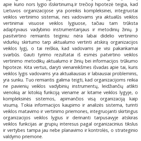
apie kurio nors lygio išskirtinumą.Ir trečioji hipotezė teigia, kad
Lietuvos organizacijose yra poreikis kompleksinei, integruotai
veiklos vertinimo sistemai, nes vadovams yra aktualūs veiklos
vertinimai visuose veiklos lygiuose, tačiau tam trūksta
adaptyvaus vadybinio instrumentarijaus ir metodinių žinių. Ji
pasitvirtino remiantis teiginiu: nėra labai didelio vertinimo
vidurkių skirtumo tarp aktualumo vertinti atskirą organizacijos
veiklos lygį, o tai reiškia, kad vadovams jie visi pakankamai
svarbūs. Gauti tyrimo rezultatai iš esmės patvirtino veiklos
vertinimo metodikų aktualumo ir žinių bei informacijos trūkumo
hipoteze. Kita vertus, daryti vienareikšmes išvadas apie tai, kuris
veiklos lygis vadovams yra aktualiausias ir labiausiai probleminis,
yra sunku. Tuo remiantis galima teigti, kad organizacijoms reikia
ne pavienių veiklos vadybinių instrumentų, leidžiančių atlikti
vienokią ar kitokią funkciją viename ar kitame veiklos lygyje, o
kompleksinės sistemos, apimančios visą organizaciją kaip
visumą. Tokia informacijos kaupimo ir analizės sistema, turinti
veiklos matavimo ir vertinimo priemones, integruojanti skirtingus
organizacijos veiklos lygius ir derinanti tarpusavyje atskiras
veiklos funkcijas ar grupių interesus pagal organizacinius tikslus
ir vertybes tampa jau nebe planavimo ir kontrolės, o strateginio
valdymo priemone.