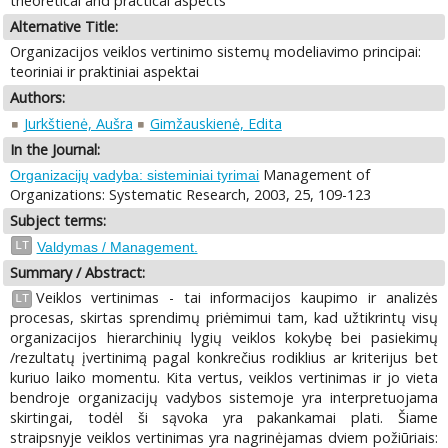
theoretical and practical aspects
Alternative Title:
Organizacijos veiklos vertinimo sistemų modeliavimo principai:
teoriniai ir praktiniai aspektai
Authors:
Jurkštienė, Aušra
Gimžauskienė, Edita
In the Journal:
Management of
Organizacijų vadyba: sisteminiai tyrimai
Organizations: Systematic Research, 2003, 25, 109-123
Subject terms:
LT
Valdymas / Management.
Summary / Abstract:
Veiklos vertinimas - tai informacijos kaupimo ir analizės
LT
procesas, skirtas sprendimų priėmimui tam, kad užtikrintų visų
organizacijos hierarchinių lygių veiklos kokybę bei pasiekimų
/rezultatų įvertinimą pagal konkrečius rodiklius ar kriterijus bet
kuriuo laiko momentu. Kita vertus, veiklos vertinimas ir jo vieta
bendroje organizacijų vadybos sistemoje yra interpretuojama
skirtingai, todėl ši sąvoka yra pakankamai plati. Šiame
straipsnyje veiklos vertinimas yra nagrinėjamas dviem požiūriais: