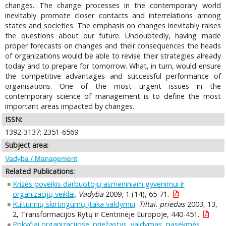
changes. The change processes in the contemporary world
inevitably promote closer contacts and interrelations among
states and societies. The emphasis on changes inevitably raises
the questions about our future. Undoubtedly, having made
proper forecasts on changes and their consequences the heads
of organizations would be able to revise their strategies already
today and to prepare for tomorrow. What, in turn, would ensure
the competitive advantages and successful performance of
organisations. One of the most urgent issues in the
contemporary science of management is to define the most
important areas impacted by changes.
ISSN:
1392-3137; 2351-6569
Subject area:
Vadyba / Management
Related Publications:
Krizės poveikis darbuotojų asmeniniam gyvenimui ir
organizacijų veiklai
.
Vadyba
2009, 1 (14), 65-71.
Kultūrinių skirtingumų įtaka valdymui
.
Tiltai. priedas
2003, 13,
2, Transformacijos Rytų ir Centrinėje Europoje, 440-451.
Pokyčiai organizacijose: priežastys, valdymas, pasekmės
.