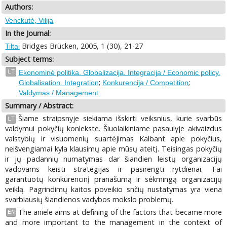
Authors:
Venckutė, Vilija
In the Journal:
Bridges Brücken, 2005, 1 (30), 21-27
Tiltai
Subject terms:
LT
Ekonominė politika. Globalizacija. Integracija / Economic policy.
;
;
Globalisation. Integration
Konkurencija / Competition
Valdymas / Management.
Summary / Abstract:
Šiame straipsnyje siekiama išskirti veiksnius, kurie svarbūs
LT
valdymui pokyčių konlekste. Šiuolaikiniame pasaulyje akivaizdus
valstybių ir visuomenių suartėjimas Kalbant apie pokyčius,
neišvengiamai kyla klausimų apie mūsų ateitį. Teisingas pokyčių
ir jų padannių numatymas dar šiandien leistų organizacijų
vadovams keisti strategijas ir pasirengti rytdienai. Tai
garantuotų konkurencinį pranašumą ir sėkmingą organizacijų
veiklą. Pagrindimų kaitos poveikio snčių nustatymas yra viena
svarbiausių šiandienos vadybos mokslo problemų.
The aniele aims at defining of the factors that became more
EN
and more important to the management in the context of