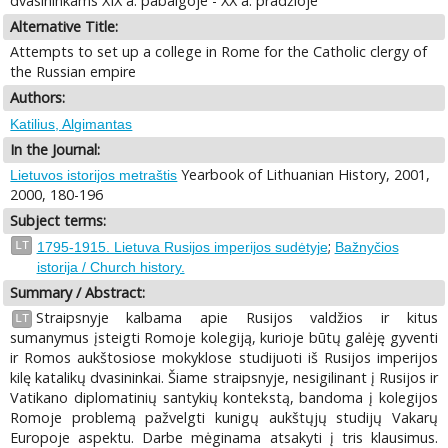
dvasininkams XIX a. pabaigoje - XX a. pradžioje
Alternative Title:
Attempts to set up a college in Rome for the Catholic clergy of
the Russian empire
Authors:
Katilius, Algimantas
In the Journal:
Yearbook of Lithuanian History, 2001,
Lietuvos istorijos metraštis
2000, 180-196
Subject terms:
;
LT
1795-1915. Lietuva Rusijos imperijos sudėtyje
Bažnyčios
istorija / Church history.
Summary / Abstract:
Straipsnyje kalbama apie Rusijos valdžios ir kitus
LT
sumanymus įsteigti Romoje kolegiją, kurioje būtų galėję gyventi
ir Romos aukštosiose mokyklose studijuoti iš Rusijos imperijos
kilę katalikų dvasininkai. Šiame straipsnyje, nesigilinant į Rusijos ir
Vatikano diplomatinių santykių kontekstą, bandoma į kolegijos
Romoje problemą pažvelgti kunigų aukštųjų studijų Vakarų
Europoje aspektu. Darbe mėginama atsakyti į tris klausimus.