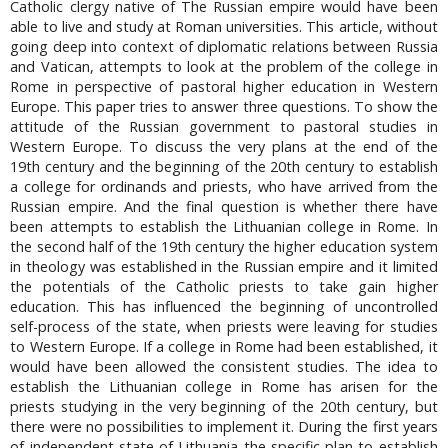
Catholic clergy native of The Russian empire would have been
able to live and study at Roman universities. This article, without
going deep into context of diplomatic relations between Russia
and Vatican, attempts to look at the problem of the college in
Rome in perspective of pastoral higher education in Western
Europe. This paper tries to answer three questions. To show the
attitude of the Russian government to pastoral studies in
Western Europe. To discuss the very plans at the end of the
19th century and the beginning of the 20th century to establish
a college for ordinands and priests, who have arrived from the
Russian empire. And the final question is whether there have
been attempts to establish the Lithuanian college in Rome. In
the second half of the 19th century the higher education system
in theology was established in the Russian empire and it limited
the potentials of the Catholic priests to take gain higher
education. This has influenced the beginning of uncontrolled
self-process of the state, when priests were leaving for studies
to Western Europe. If a college in Rome had been established, it
would have been allowed the consistent studies. The idea to
establish the Lithuanian college in Rome has arisen for the
priests studying in the very beginning of the 20th century, but
there were no possibilities to implement it. During the first years
of independent state of Lithuania the specific plan to establish