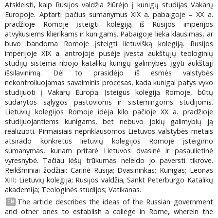
Atskleisti, kaip Rusijos valdžia žiūrėjo į kunigų studijas Vakarų
Europoje. Aptarti pačius sumanymus XIX a. pabaigoje – XX a.
pradžioje Romoje įsteigti kolegiją iš Rusijos imperijos
atvykusiems klierikams ir kunigams. Pabaigoje lieka klausimas, ar
buvo bandoma Romoje įsteigti lietuvišką kolegiją. Rusijos
imperijoje XIX a. antrojoje pusėje įvesta aukštųjų teologinių
studijų sistema ribojo katalikų kunigų galimybes įgyti aukštąjį
išsilavinimą. Dėl to prasidėjo iš esmės valstybės
nekontroliuojamas savaiminis procesas, kada kunigai patys vyko
studijuoti į Vakarų Europą. Įsteigus kolegiją Romoje, būtų
sudarytos sąlygos pastovioms ir sistemingoms studijoms.
Lietuvių kolegijos Romoje idėja kilo pačioje XX a. pradžioje
studijuojantiems kunigams, bet nebuvo jokių galimybių ją
realizuoti. Pirmaisiais nepriklausomos Lietuvos valstybės metais
atsirado konkretus lietuvių kolegijos Romoje įsteigimo
sumanymas, kuriam pritarė Lietuvos dvasinė ir pasaulietinė
vyresnybė. Tačiau lėšų trūkumas neleido jo paversti tikrove.
Reikšminiai žodžiai: Carinė Rusija; Dvasininkas; Kunigas; Leonas
XIII; Lietuvių kolegija; Rusijos valdžia; Sankt Peterburgo Katalikų
akademija; Teologinės studijos; Vatikanas.
The article describes the ideas of the Russian government
EN
and other ones to establish a college in Rome, wherein the