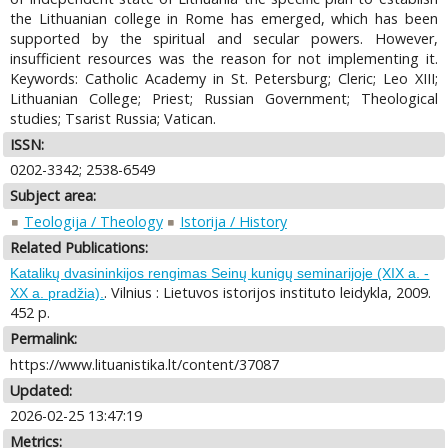
the Lithuanian college in Rome has emerged, which has been
supported by the spiritual and secular powers. However,
insufficient resources was the reason for not implementing it.
Keywords: Catholic Academy in St. Petersburg; Cleric; Leo XIII;
Lithuanian College; Priest; Russian Government; Theological
studies; Tsarist Russia; Vatican.
ISSN:
0202-3342; 2538-6549
Subject area:
Teologija / Theology
Istorija / History
Related Publications:
Katalikų dvasininkijos rengimas Seinų kunigų seminarijoje (XIX a. -
. Vilnius : Lietuvos istorijos instituto leidykla, 2009.
XX a. pradžia).
452 p.
Permalink:
https://www.lituanistika.lt/content/37087
Updated:
2026-02-25 13:47:19
Metrics: