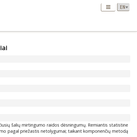
iai
čiusių šalių mirtingumo raidos dėsningumų. Remiantis statistine
ngumo pagal priežastis netolygumai; taikant komponenčių metodą