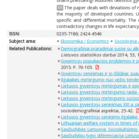
tiriami prieštaringi vidutinės tikėtinos 
The paper deals with deviations of m
EN
the majority of developed countries. Us
specific and differential mortality. T
contradictory changes in life expectancy 
ISSN:
0235-7186; 2424-4546
Subject area:
Ekonomika / Economics
Sociologija 
Related Publications:
Demografiniai praradimai susiję su al
Lietuvos statistikos darbai
2014, 53, 1
Gyventojų populiacijos problemos ir 
2015. P. 76-105.
Gyventojų senėjimas ir jo iššūkiai: s
Ilgalaikės mirtingumo nuo vėžio tende
Lietuvos gyventojų mirtingumas ir ep
Lietuvos gyventojų mirtingumo raida -
Lietuvos gyventojų mirtingumo socio
Lietuvos gyventojų senėjimas XXI a. p
sociodemografiniai aspektai, 25-42.
Lietuvos gyventojų senėjimo ilgalaikė tr
Lithuanian welfare system in times of r
Savižudybės Lietuvoje. Sociokultūrinis
Savižudybių lygio diferenciacija Liet