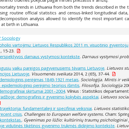
gyvenimo trukmės pokyčiai pagal mirties priežastis ir amžių.
ortality trends in Lithuania from both the trends described in the 
ing routine official statistics and census-linked longitudinal data
he decomposition analysis allowed to identify the most important 
at birth in Lithuania.
/ Sociology
koholio vartojimu: Lietuvos Respublikos 2011 m. visuotinio gyvento
, 15-23.
perspektyvos darnaus vystymosi kontekste
.
Darnaus vystymosi probl
uaugusių vaikų pareigos pagyvenusiems tėvams Lietuvoje
.
Lietuvos st
ncijos Lietuvoje
.
Visuomenės sveikata
2014, 2 (65), 37-44.
idemiologinis perėjimas 1849-1921 metais
.
Sociologija. Mintis ir ve
 epidemiologinio perėjimo teorijos išimtis
.
Filosofija. Sociologija
200
demografiniai skirtumai 2001–2004
. Vilnius : Statistikos departamen
radžioje: demografinis ir gyvenimo kokybės aspektai
.
Lietuvos socia
ajektorija: fundamentalieji ir specifiniai veiksniai
.
Lietuvos statistik
ecent crisis
.
Challenges to European welfare systems.
Cham: Spring
 kontekstas.
.
Gyvenimas po lūžio: kultūrinių traumų psichologiniai 
uvoje vidutinės tikėtinos gyvenimo trukmės didėjimo kontekste
.
Lietuv