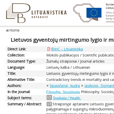
Home
Lietuvos gyventojų mirtingumo lygio ir mi
Direct Link:
©InC – Lituanistika
Collection:
Mokslo publikacijos / Scientific publicati
Document Type:
Žurnalų straipsniai / Journal articles
Language:
Lietuvių kalba / Lithuanian
Title:
Lietuvos gyventojų mirtingumo lygio ir mi
Alternative Title:
Contradictory trends in mortality and cau
Authors:
Sipavičienė, Audra
Jasilionis, Doman
In the Journal:
Philosophy. Sociolo
Filosofija. Sociologija
Subject terms:
LT
Sveikata / Health.
Summary / Abstract:
Straipsnyje aptariami Lietuvos gyve
LT
palyginamąja ir sujungtų mikroduomenų 