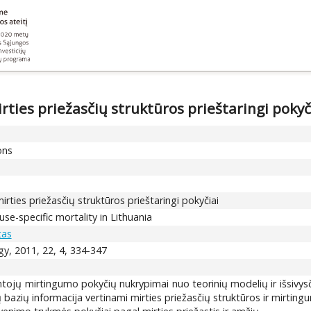
rties priežasčių struktūros prieštaringi pokyč
ons
rties priežasčių struktūros prieštaringi pokyčiai
se-specific mortality in Lithuania
tas
gy, 2011, 22, 4, 334-347
ntojų mirtingumo pokyčių nukrypimai nuo teorinių modelių ir išsivys
bazių informacija vertinami mirties priežasčių struktūros ir mirti