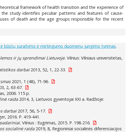
theoretical framework of health transition and the experience of
, the study identifies peculiar patterns and features of cause-
causes of death and the age groups responsible for the recent
jų ir būstų surašymo ir mirtingumo duomenų jungimo tyrimas
.
emos ir jų sprendimai Lietuvoje.
Vilnius: Vilniaus universitetas,
atistikos darbai
2013, 52, 1, 22-33.
iksmas
2021, 1 (48), 71-96.
3, 2, 63-67.
tas, 2006. 115 p.
linė raida
2014, 3, Lietuvos gyventojai XXI a. Radžioje:
os darbai
2017, 56, 5-17.
er, 2016. P. 419-441.
padariniai.
Vilnius : Eugrimas, 2015. P. 198-216.
os socialinė raida
2019, 8, Regioniniai socialinės diferenciacijos