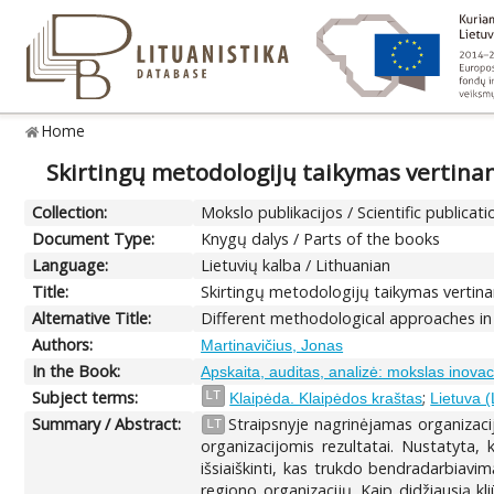
Home
Skirtingų metodologijų taikymas vertinan
Collection:
Mokslo publikacijos / Scientific publicati
Document Type:
Knygų dalys / Parts of the books
Language:
Lietuvių kalba / Lithuanian
Title:
Skirtingų metodologijų taikymas vertina
Alternative Title:
Different methodological approaches in
Authors:
Martinavičius, Jonas
In the Book:
Apskaita, auditas, analizė: mokslas inovaci
Subject terms:
;
LT
Klaipėda. Klaipėdos kraštas
Lietuva (
Summary / Abstract:
Straipsnyje nagrinėjamas organizac
LT
organizacijomis rezultatai. Nustatyta,
išsiaiškinti, kas trukdo bendradarbiavi
regiono organizacijų. Kaip didžiausią kl