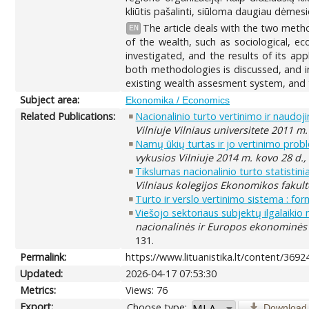
kliūtis pašalinti, siūloma daugiau dėmes
The article deals with the two meth
EN
of the wealth, such as sociological, 
investigated, and the results of its ap
both methodologies is discussed, and in 
existing wealth assesment system, and
Subject area:
Ekonomika / Economics
Related Publications:
Nacionalinio turto vertinimo ir naudo
Vilniuje Vilniaus universitete 2011 m
Namų ūkių turtas ir jo vertinimo pro
vykusios Vilniuje 2014 m. kovo 28 d.
Tikslumas nacionalinio turto statistin
Vilniaus kolegijos Ekonomikos fakult
Turto ir verslo vertinimo sistema : fo
Viešojo sektoriaus subjektų ilgalaikio
nacionalinės ir Europos ekonominės e
131.
Permalink:
https://www.lituanistika.lt/content/3692
Updated:
2026-04-17 07:53:30
Metrics:
Views: 76
Export:
Choose type:
Download