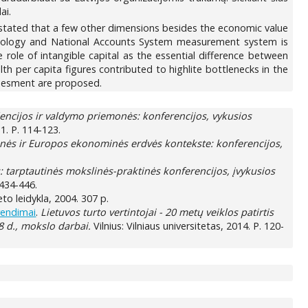
ai.
 stated that a few other dimensions besides the economic value
hodology and National Accounts System measurement system is
 role of intangible capital as the essential difference between
lth per capita figures contributed to highlite bottlenecks in the
ssesment are proposed.
dencijos ir valdymo priemonės: konferencijos, vykusios
11. P. 114-123.
alinės ir Europos ekonominės erdvės kontekste: konferencijos,
: tarptautinės mokslinės-praktinės konferencijos, įvykusios
 434-446.
teto leidykla, 2004. 307 p.
rendimai
.
Lietuvos turto vertintojai - 20 metų veiklos patirtis
8 d., mokslo darbai.
Vilnius: Vilniaus universitetas, 2014. P. 120-