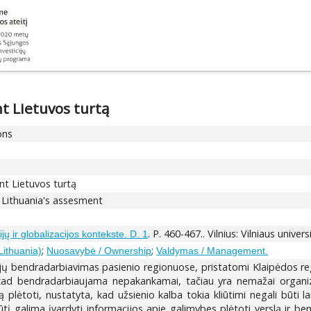
t Lietuvos turtą
ons
nt Lietuvos turtą
 Lithuania's assesment
. P. 460-467.. Vilnius: Vilniaus univer
jų ir globalizacijos kontekste. D. 1
;
;
Lithuania)
Nuosavybė / Ownership
Valdymas / Management.
ijų bendradarbiavimas pasienio regionuose, pristatomi Klaipėdos re
 kad bendradarbiaujama nepakankamai, tačiau yra nemažai organiza
mą plėtoti, nustatyta, kad užsienio kalba tokia kliūtimi negali būti
iūtį galima įvardyti informacijos apie galimybes plėtoti verslą ir be