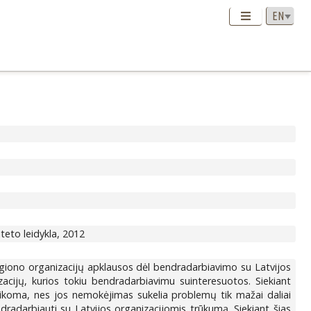
siteto leidykla, 2012
giono organizacijų apklausos dėl bendradarbiavimo su Latvijos
cijų, kurios tokiu bendradarbiavimu suinteresuotos. Siekiant
 laikoma, nes jos nemokėjimas sukelia problemų tik mažai daliai
ndradarbiauti su Latvijos organizacijomis trūkumą. Siekiant šias