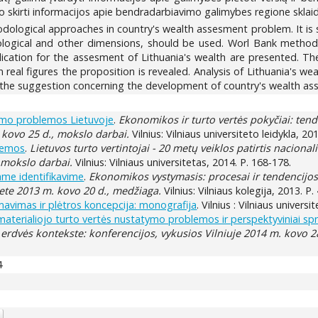
io skirti informacijos apie bendradarbiavimo galimybes regione sklaid
odological approaches in country's wealth assesment problem. It is
ecological and other dimensions, should be used. Worl Bank met
plication for the assesment of Lithuania's wealth are presented. The
real figures the proposition is revealed. Analysis of Lithuania's wea
 the suggestion concerning the development of country's wealth a
jimo problemos Lietuvoje
.
Ekonomikos ir turto vertės pokyčiai: ten
. kovo 25 d., mokslo darbai.
Vilnius: Vilniaus universiteto leidykla, 20
blemos
.
Lietuvos turto vertintojai - 20 metų veiklos patirtis nacion
, mokslo darbai.
Vilnius: Vilniaus universitetas, 2014. P. 168-178.
iame identifikavime
.
Ekonomikos vystymasis: procesai ir tendencijos
ete 2013 m. kovo 20 d., medžiaga.
Vilnius: Vilniaus kolegija, 2013. P.
rmavimas ir plėtros koncepcija: monografija
. Vilnius : Vilniaus universi
 materialiojo turto vertės nustatymo problemos ir perspektyviniai sp
rdvės kontekste: konferencijos, vykusios Vilniuje 2014 m. kovo 2
4