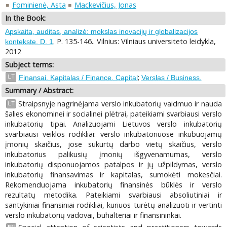
Fominienė, Asta
Mackevičius, Jonas
In the Book:
Apskaita, auditas, analizė: mokslas inovacijų ir globalizacijos
. P. 135-146.. Vilnius: Vilniaus universiteto leidykla,
kontekste. D. 1
2012
Subject terms:
;
LT
Finansai. Kapitalas / Finance. Capital
Verslas / Business.
Summary / Abstract:
Straipsnyje nagrinėjama verslo inkubatorių vaidmuo ir nauda
LT
šalies ekonominei ir socialinei plėtrai, pateikiami svarbiausi verslo
inkubatorių tipai. Analizuojami Lietuvos verslo inkubatorių
svarbiausi veiklos rodikliai: verslo inkubatoriuose inkubuojamų
įmonių skaičius, jose sukurtų darbo vietų skaičius, verslo
inkubatorius palikusių įmonių išgyvenamumas, verslo
inkubatorių disponuojamos patalpos ir jų užpildymas, verslo
inkubatorių finansavimas ir kapitalas, sumokėti mokesčiai.
Rekomenduojama inkubatorių finansinės būklės ir verslo
rezultatų metodika. Pateikiami svarbiausi absoliutiniai ir
santykiniai finansiniai rodikliai, kuriuos turėtų analizuoti ir vertinti
verslo inkubatorių vadovai, buhalteriai ir finansininkai.