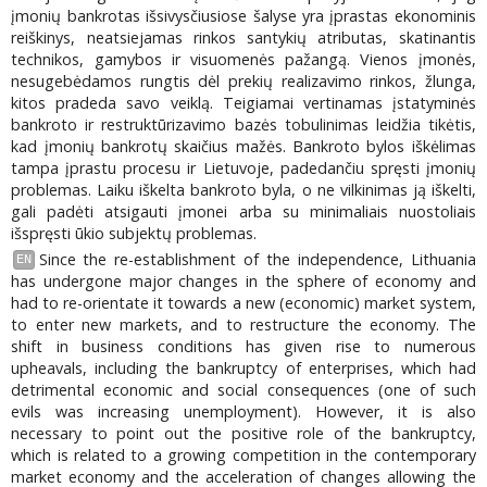
įmonių bankrotas išsivysčiusiose šalyse yra įprastas ekonominis
reiškinys, neatsiejamas rinkos santykių atributas, skatinantis
technikos, gamybos ir visuomenės pažangą. Vienos įmonės,
nesugebėdamos rungtis dėl prekių realizavimo rinkos, žlunga,
kitos pradeda savo veiklą. Teigiamai vertinamas įstatyminės
bankroto ir restruktūrizavimo bazės tobulinimas leidžia tikėtis,
kad įmonių bankrotų skaičius mažės. Bankroto bylos iškėlimas
tampa įprastu procesu ir Lietuvoje, padedančiu spręsti įmonių
problemas. Laiku iškelta bankroto byla, o ne vilkinimas ją iškelti,
gali padėti atsigauti įmonei arba su minimaliais nuostoliais
išspręsti ūkio subjektų problemas.
Since the re-establishment of the independence, Lithuania
EN
has undergone major changes in the sphere of economy and
had to re-orientate it towards a new (economic) market system,
to enter new markets, and to restructure the economy. The
shift in business conditions has given rise to numerous
upheavals, including the bankruptcy of enterprises, which had
detrimental economic and social consequences (one of such
evils was increasing unemployment). However, it is also
necessary to point out the positive role of the bankruptcy,
which is related to a growing competition in the contemporary
market economy and the acceleration of changes allowing the