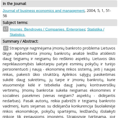
In the Journal:
, 2004, 5, 1, 51-
Journal of business economics and management
58
Subject terms:
;
LT
Įmonės. Bendrovės / Companies. Enterprises
Statistika /
Statistics.
Summary / Abstract:
Straipsnyje nagrinėjama įmonių bankroto problema Lietuvos
LT
ūkyje. Apibendrinta įmonių bankrotų analizė leidžia atskleisti
daug teigiamų ir neigiamų šio reiškinio aspektų. Lietuvos ūkis
nepriklausomybės laikotarpiu patyrė esminių pokyčių ir turėjo
persiorientuoti į naują - ekonominę rinkos sistemą, įeiti į naujas
rinkas, pakeisti ūkio struktūrą. Aplinkos sąlygų pasikeitimas
sukėlė daug sukrėtimų, jų tarpe ir įmonių bankrotų, kurie
visuomenėje kėlė ir tebekelia daug įvairių kontraversiškų
vertinimų. Įmonių bankrotai sukelia neigiamas ekonomines ir
socialines pasekmes (vienas neigiam7 aspektų - didėjantis
nedarbas). Pasak autorių, reikia pabrėžti ir teigiamą bankroto
vaidmenį, kuris siejamas su didėjančia konkurencija šiuolaikinėje
rinkos ekonomikoje, pokyčių spartėjimu, leidžiančių išsilaikyti
rinkoje tik geriausioms įmonėms. Straipsnyje tvirtinama, jog