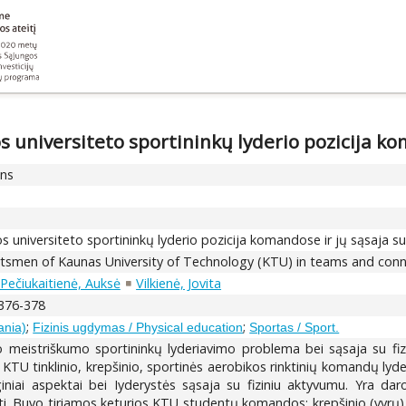
 universiteto sportininkų lyderio pozicija kom
ons
 universiteto sportininkų lyderio pozicija komandose ir jų sąsaja su
ortsmen of Kaunas University of Technology (KTU) in teams and conne
Pečiukaitienė, Auksė
Vilkienė, Jovita
 376-378
;
;
ania)
Fizinis ugdymas / Physical education
Sportas / Sport.
 meistriškumo sportininkų lyderiavimo problema bei sąsaja su fiz
 KTU tinklinio, krepšinio, sportinės aerobikos rinktinių komandų ly
oginiai aspektai bei Iyderystės sąsaja su fiziniu aktyvumu. Yra dar
Buvo tiriamos keturios KTU studentų komandos: krepšinio (vyrų), ti