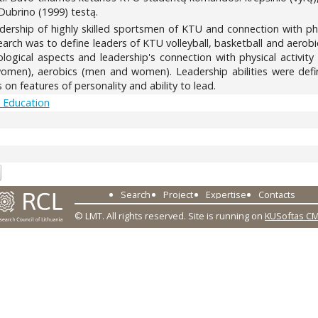
Dubrino (1999) testą.
eadership of highly skilled sportsmen of KTU and connection with ph
arch was to define leaders of KTU volleyball, basketball and aerobic
ogical aspects and leadership's connection with physical activit
women), aerobics (men and women). Leadership abilities were defin
on features of personality and ability to lead.
/ Education
5
Search
Project
Expertise
Contacts
© LMT. All rights reserved.
Site is running on
KUSoftas C