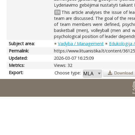
Lyderiavimo gebėjimai nustatyti taikant 
This article analyses the issue of l
EN
team are discussed. The goal of the rese
of team members were defined, psychol
basketball (men), volleyball (men and 
psychological position of leader depends 
Subject area:
Vadyba / Management
Edukologija 
Permalink:
https://www.lituanistika.lt/content/3612
Updated:
2026-03-07 16:25:09
Metrics:
Views: 32
Export:
Choose type:
Download