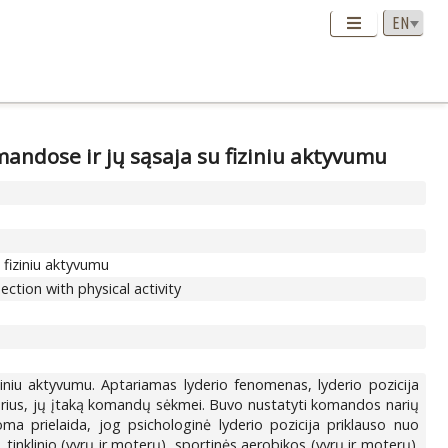
andose ir jų sąsaja su fiziniu aktyvumu
 fiziniu aktyvumu
ction with physical activity
iniu aktyvumu. Aptariamas lyderio fenomenas, lyderio pozicija
derius, jų įtaką komandų sėkmei. Buvo nustatyti komandos narių
oma prielaida, jog psichologinė lyderio pozicija priklauso nuo
nklinio (vyrų ir moterų), sportinės aerobikos (vyrų ir moterų).