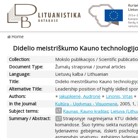
Home
Didelio meistriškumo Kauno technologijos
Collection:
Mokslo publikacijos / Scientific publicati
Document Type:
Žurnalų straipsniai / Journal articles
Language:
Lietuvių kalba / Lithuanian
Title:
Didelio meistriškumo Kauno technologijos
Alternative Title:
Leadership position of highly skilled sp
Authors:
Jakupkienė, Audronė
Linonis, Vitas
In the Journal:
, 2005, 1,
Kultūra - Ugdymas - Visuomenė
Subject terms:
;
LT
Kaunas. Kauno kraštas
Lietuva (Lithu
Summary / Abstract:
Straipsnyje nagrinėjama KTU didelio
LT
komandose. Šiuo tyrimu siekta nustatyti
lyderiavimo gebėjimai, išskirti psichol
asmenybės ypatumų, gebėjimo lyderiauti. 