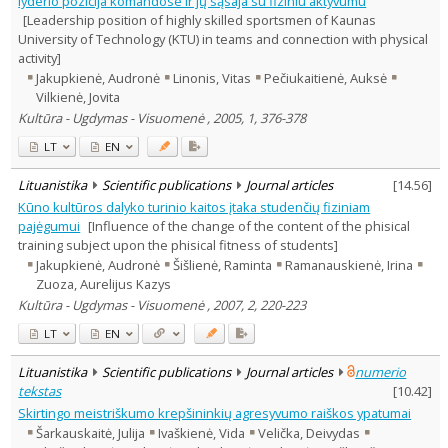
lyderio pozicija komandose ir jų sąsaja su fiziniu aktyvumu
Psychology
1
[Leadership position of highly skilled sportsmen of Kaunas
Management
1
University of Technology (KTU) in teams and connection with physical
Text language
activity]
Country of publication
Jakupkienė, Audronė
Linonis, Vitas
Pečiukaitienė, Auksė
Vilkienė, Jovita
Historical periods
Kultūra - Ugdymas - Visuomenė , 2005, 1, 376-378
Lithuanian place names
LT
EN
Subject
Journal
Lituanistika
Scientific publications
Journal articles
[
14.56
]
Kūno kultūros dalyko turinio kaitos įtaka studenčių fiziniam
pajėgumui
[Influence of the change of the content of the phisical
training subject upon the phisical fitness of students]
Jakupkienė, Audronė
Šišlienė, Raminta
Ramanauskienė, Irina
Zuoza, Aurelijus Kazys
Kultūra - Ugdymas - Visuomenė , 2007, 2, 220-223
LT
EN
Lituanistika
Scientific publications
Journal articles
numerio
tekstas
[
10.42
]
Skirtingo meistriškumo krepšininkių agresyvumo raiškos ypatumai
Šarkauskaitė, Julija
Ivaškienė, Vida
Velička, Deivydas