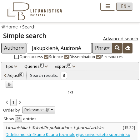
Home
Search
Simple search
Advanced search
Open access
Science
Dissemination
E-resources
Tips
Queries
Export
1
0
Adjusted by criteria
Adjust
Search results:
0
3
0
Year
–
2005
2013
1/3
Refine
:
1
Open access
1
Relevance
Order by:
Scientific publications
3
Document Type
:
Show
entries
Journal articles
3
Lituanistika
Scientific publications
Journal articles
[
15.32
]
Subject area
:
Didelio meistriškumo Kauno technologijos universiteto sportininkų
Education
2