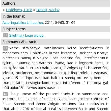
Authors:
Hofirkovä, Lucie
Blažek, Vaclav
In the Journal:
, 2011, 64/65, 51-64
Acta linguistica Lithuanica
Subject terms:
LT
Skoliniai / Loan words.
Summary / Abstract:
Šiame straipsnyje pateikiamos kelios identifikuotos ir
LT
menamos samių baltiškos kilmės leksemos, siekiant nustatyti
platesnius samių ir Volgos upės baseino finų interferencinius
ryšius. Reziumuojant daroma išvada, kad 8 lyginami samių ir
baltų žodžiai iš tirtų 40 baltų, samių ir Volgos upės baseino finų
leksinių atitikmenų nesuponuoja baltų ir finų izoleksų. Vadinasi,
galima iškelti hipotezę, kad baltų ir samių protėviai, bent jau
trumpą laiką, tiesiogiai kontaktavo. Interferencinė teritorija gali
būti apibrėžta Nevos upės baseinu.
The purpose of the present study is to summarize and
EN
interpret the lexemes of Baltic origin in Saami, in the context of
Fenno-Saamic and Fenno-Volgaic relations. Our conclusion is
that about 20% of lexical parallels between Baltic and Saamic