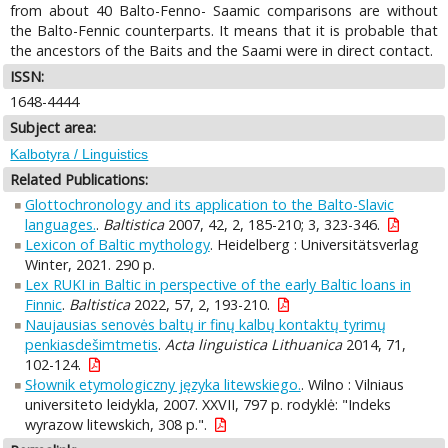
from about 40 Balto-Fenno- Saamic comparisons are without
the Balto-Fennic counterparts. It means that it is probable that
the ancestors of the Baits and the Saami were in direct contact.
ISSN:
1648-4444
Subject area:
Kalbotyra / Linguistics
Related Publications:
Glottochronology and its application to the Balto-Slavic
languages.
.
Baltistica
2007, 42, 2, 185-210; 3, 323-346.
Lexicon of Baltic mythology
. Heidelberg : Universitätsverlag
Winter, 2021. 290 p.
Lex RUKI in Baltic in perspective of the early Baltic loans in
Finnic
.
Baltistica
2022, 57, 2, 193-210.
Naujausias senovės baltų ir finų kalbų kontaktų tyrimų
penkiasdešimtmetis
.
Acta linguistica Lithuanica
2014, 71,
102-124.
Słownik etymologiczny języka litewskiego.
. Wilno : Vilniaus
universiteto leidykla, 2007. XXVII, 797 p. rodyklė: "Indeks
wyrazow litewskich, 308 p.".