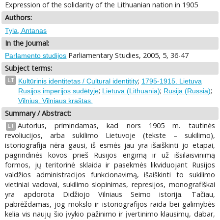
Expression of the solidarity of the Lithuanian nation in 1905
Authors:
Tyla, Antanas
In the Journal:
Parliamentary Studies, 2005, 5, 36-47
Parlamento studijos
Subject terms:
;
LT
Kultūrinis identitetas / Cultural identitity
1795-1915. Lietuva
;
;
;
Rusijos imperijos sudėtyje
Lietuva (Lithuania)
Rusija (Russia)
Vilnius. Vilniaus kraštas.
Summary / Abstract:
Autorius, primindamas, kad nors 1905 m. tautinės
LT
revoliucijos, arba sukilimo Lietuvoje (tekste – sukilimo),
istoriografija nėra gausi, iš esmės jau yra išaiškinti jo etapai,
pagrindinės kovos prieš Rusijos engimą ir už išsilaisvinimą
formos, jų teritorinė sklaida ir pasekmės likviduojant Rusijos
valdžios administracijos funkcionavimą, išaiškinti to sukilimo
vietiniai vadovai, sukilimo slopinimas, represijos, monografiškai
yra apdorota Didžiojo Vilniaus Seimo istorija. Tačiau,
pabrėždamas, jog mokslo ir istoriografijos raida bei galimybės
kelia vis naujų šio įvykio pažinimo ir įvertinimo klausimų, dabar,