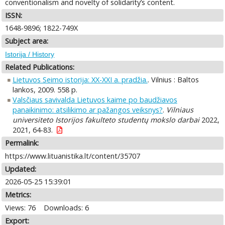
conventionalism and novelty of solidarity’s content.
ISSN:
1648-9896; 1822-749X
Subject area:
Istorija / History
Related Publications:
Lietuvos Seimo istorija: XX-XXI a. pradžia.
. Vilnius : Baltos
lankos, 2009. 558 p.
Valsčiaus savivalda Lietuvos kaime po baudžiavos
panaikinimo: atsilikimo ar pažangos veiksnys?
.
Vilniaus
universiteto Istorijos fakulteto studentų mokslo darbai
2022,
2021, 64-83.
Permalink:
https://www.lituanistika.lt/content/35707
Updated:
2026-05-25 15:39:01
Metrics:
Views: 76
Downloads: 6
Export: