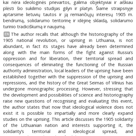
kai nėra ideologinės prievartos, galima objektyviai ir aiškiau
plėsti šio sukilimo studijas gilyn ir platyn. Šiame straipsnyje
aptarsime lietuvių tautos ir ją remiančiųjų interesų 1905 m.
bendrumą, solidarumo teritorinę ir idėjinę sklaidą, solidarumo
turinio tradiciškumą ir naujumą.
The author recalls that although the historiography of the
EN
1905 national revolution, or uprising in Lithuania, is not
abundant, in fact its stages have already been determined
along with the main forms of the fight against Russia’s
oppression and for liberation, their territorial spread and
consequences of eliminating the functioning of the Russian
authority administration, local leaders of the uprising have been
established together with the suppression of the uprising and
repressions, and the history of the Great Seimas of Vilnius has
undergone monographic processing. However, stressing that
the development and possibilities of science and historiography
raise new questions of recognising and evaluating this event,
the author states that now that ideological violence does not
exist it is possible to impartially and more clearly expand
studies on the uprising. This article discusses the 1905 solidarity
of the Lithuanian nation and interests supporting it, the
solidarity’s territorial and ideological spread, and