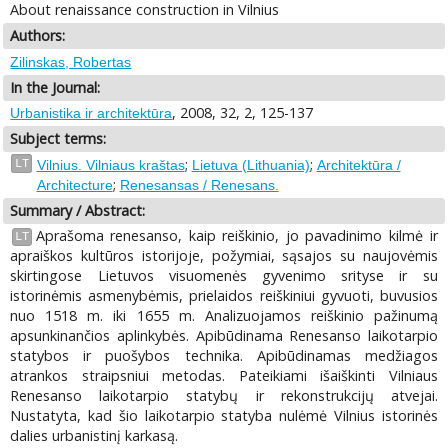
About renaissance construction in Vilnius
Authors:
Zilinskas, Robertas
In the Journal:
, 2008, 32, 2, 125-137
Urbanistika ir architektūra
Subject terms:
;
;
LT
Vilnius. Vilniaus kraštas
Lietuva (Lithuania)
Architektūra /
;
Architecture
Renesansas / Renesans.
Summary / Abstract:
Aprašoma renesanso, kaip reiškinio, jo pavadinimo kilmė ir
LT
apraiškos kultūros istorijoje, požymiai, sąsajos su naujovėmis
skirtingose Lietuvos visuomenės gyvenimo srityse ir su
istorinėmis asmenybėmis, prielaidos reiškiniui gyvuoti, buvusios
nuo 1518 m. iki 1655 m. Analizuojamos reiškinio pažinumą
apsunkinančios aplinkybės. Apibūdinama Renesanso laikotarpio
statybos ir puošybos technika. Apibūdinamas medžiagos
atrankos straipsniui metodas. Pateikiami išaiškinti Vilniaus
Renesanso laikotarpio statybų ir rekonstrukcijų atvejai.
Nustatyta, kad šio laikotarpio statyba nulėmė Vilnius istorinės
dalies urbanistinį karkasą.