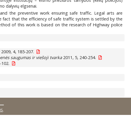
yje institucijų – eismo priežiūros tarnybos (kelių policijos)
mo dalyvių elgsenai.
and the preventive work ensuring safe traffic. Legal arts are
fact that the efficiency of safe traffic system is settled by the
 method of this work is based on the research of Highway police
s
2009, 4, 185-207.
nės saugumas ir viešoji tvarka
2011, 5, 240-254.
-102.
MS
.