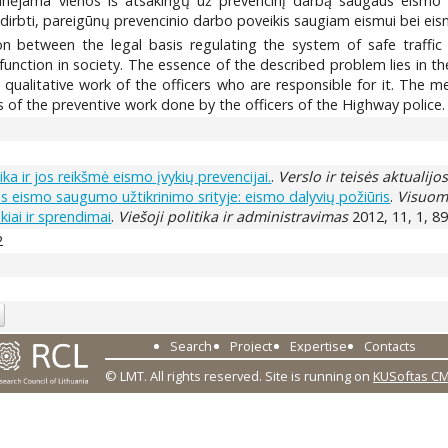
inėjama vienos iš atsakingų už prevencinį darbą saugaus eismo srit
dirbti, pareigūnų prevencinio darbo poveikis saugiam eismui bei eis
on between the legal basis regulating the system of safe traffic 
unction in society. The essence of the described problem lies in the 
e qualitative work of the officers who are responsible for it. The
is of the preventive work done by the officers of the Highway police.
ika ir jos reikšmė eismo įvykių prevencijai.
.
Verslo ir teisės aktualijo
as eismo saugumo užtikrinimo srityje: eismo dalyvių požiūris
.
Visuome
šūkiai ir sprendimai
.
Viešoji politika ir administravimas
2012, 11, 1, 89
2
Search
Project
Expertise
Contacts
© LMT. All rights reserved.
Site is running on
KUSoftas C