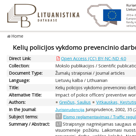
Home
Kelių policijos vykdomo prevencinio dar
Direct Link:
Open Access (CC) BY-NC-ND 4.0
Collection:
Mokslo publikacijos / Scientific publicati
Document Type:
Žurnalų straipsniai / Journal articles
Language:
Lietuvių kalba / Lithuanian
Title:
Kelių policijos vykdomo prevencinio da
Alternative Title:
Impact of police officers’ preventive wor
Authors:
Greičius, Saulius
Vitkauskas, Kęstuti
In the Journal:
Jurisprudence, 2002, 35 (
Jurisprudencija
Subject terms:
LT
Eismo reglamentavimas / Traffic regul
Summary / Abstract:
Straipsnyje nagrinėjamas saugaus ei
LT
visuomenėje požiūriu. Laikomasi nuos