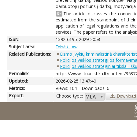
prevencinį darbą, veiklos kokybė. Nagr
darbuotojų požiūris į darbą, motyvacija 
The article discusses the connecti
EN
estimated from the standpoint of their f
application of legal regulations and th
services. The paper refers to the analys
ISSN:
1392-6195; 2029-2058
Subject area:
Teisė / Law
Related Publications:
Eismo įvykių kriminalistinė charakterist
Policijos veiklos strategijos formavim
Policijos veiklos strateginiai tikslai: iš
Permalink:
https://www.lituanistika.lt/content/3537
Updated:
2026-02-25 13:47:40
Metrics:
Views: 104
Downloads: 6
Export:
Choose type:
Download