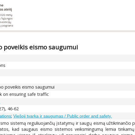
bo poveikis eismo saugumui
ons
rbo poveikis eismo saugumui
k on ensuring safe traffic
s
27), 46-62
;
ations
Viešoji tvarka ir saugumas / Public order and safety.
smo sistemą reguliuojančių įstatymų ir saugų eismą užtikrinančio p
tatos, kad saugaus eismo sistemos veiksmingumą lemia tinkamų t