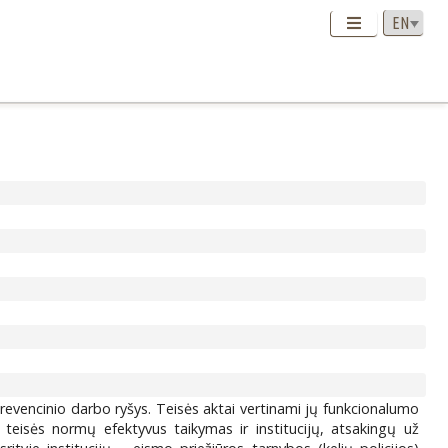
revencinio darbo ryšys. Teisės aktai vertinami jų funkcionalumo
eisės normų efektyvus taikymas ir institucijų, atsakingų už