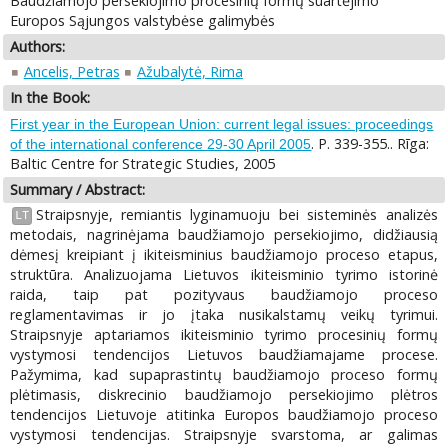
Baudžiamojo persekiojimo procesinių formų suartėjimo
Europos Sąjungos valstybėse galimybės
Authors:
Ancelis, Petras
Ažubalytė, Rima
In the Book:
First year in the European Union: current legal issues: proceedings
. P. 339-355.. Rīga:
of the international conference 29-30 April 2005
Baltic Centre for Strategic Studies, 2005
Summary / Abstract:
Straipsnyje, remiantis lyginamuoju bei sisteminės analizės
LT
metodais, nagrinėjama baudžiamojo persekiojimo, didžiausią
dėmesį kreipiant į ikiteisminius baudžiamojo proceso etapus,
struktūra. Analizuojama Lietuvos ikiteisminio tyrimo istorinė
raida, taip pat pozityvaus baudžiamojo proceso
reglamentavimas ir jo įtaka nusikalstamų veikų tyrimui.
Straipsnyje aptariamos ikiteisminio tyrimo procesinių formų
vystymosi tendencijos Lietuvos baudžiamajame procese.
Pažymima, kad supaprastintų baudžiamojo proceso formų
plėtimasis, diskrecinio baudžiamojo persekiojimo plėtros
tendencijos Lietuvoje atitinka Europos baudžiamojo proceso
vystymosi tendencijas. Straipsnyje svarstoma, ar galimas