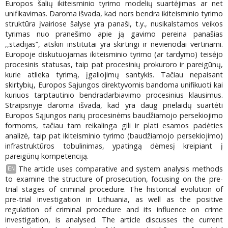
Europos šalių ikiteisminio tyrimo modelių suartėjimas ar net
unifikavimas. Daroma išvada, kad nors bendra ikiteisminio tyrimo
struktūra įvairiose šalyse yra panaši, t.y., nusikalstamos veikos
tyrimas nuo pranešimo apie ją gavimo pereina panašias
,,stadijas“, atskiri institutai yra skirtingi ir nevienodai vertinami.
Europoje diskutuojamas ikiteisminio tyrimo (ar tardymo) teisėjo
procesinis statusas, taip pat procesinių prokuroro ir pareigūnų,
kurie atlieka tyrimą, įgaliojimų santykis. Tačiau nepaisant
skirtybių, Europos Sąjungos direktyvomis bandoma unifikuoti kai
kuriuos tarptautinio bendradarbiavimo procesinius klausimus.
Straipsnyje daroma išvada, kad yra daug prielaidų suartėti
Europos Sąjungos narių procesinėms baudžiamojo persekiojimo
formoms, tačiau tam reikalinga gili ir plati esamos padėties
analizė, taip pat ikiteisminio tyrimo (baudžiamojo persekiojimo)
infrastruktūros tobulinimas, ypatingą dėmesį kreipiant į
pareigūnų kompetenciją.
The article uses comparative and system analysis methods
EN
to examine the structure of prosecution, focusing on the pre-
trial stages of criminal procedure. The historical evolution of
pre-trial investigation in Lithuania, as well as the positive
regulation of criminal procedure and its influence on crime
investigation, is analysed. The article discusses the current