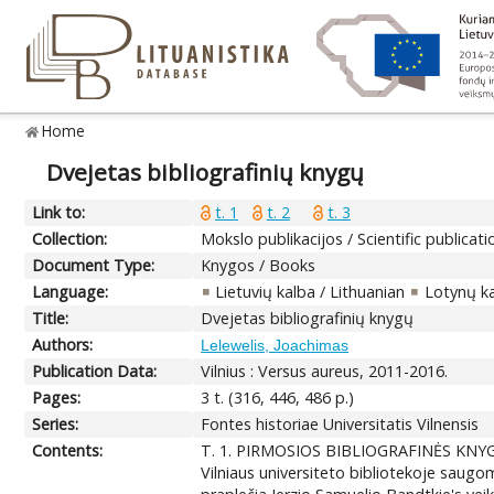
Home
Dvejetas bibliografinių knygų
Link to:
t. 1
t. 2
t. 3
Collection:
Mokslo publikacijos / Scientific publicati
Document Type:
Knygos / Books
Language:
Lietuvių kalba / Lithuanian
Lotynų ka
Title:
Dvejetas bibliografinių knygų
Authors:
Lelewelis, Joachimas
Publication Data:
Vilnius : Versus aureus, 2011-2016.
Pages:
3 t. (316, 446, 486 p.)
Series:
Fontes historiae Universitatis Vilnensis
Contents:
T. 1. PIRMOSIOS BIBLIOGRAFINĖS KNYGOS: 
Vilniaus universiteto bibliotekoje sau