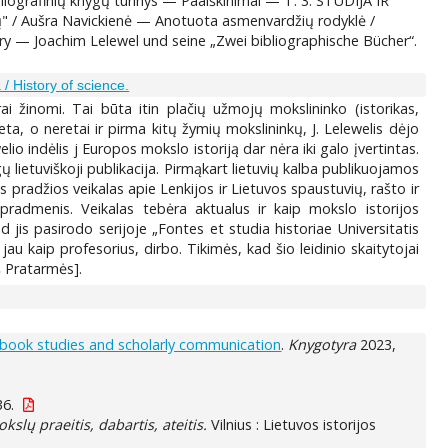
bliografinių knygų turinys — Paaiškinimai — T. 3. STUDIJA IR
 / Aušra Navickienė — Anotuota asmenvardžių rodyklė /
ry — Joachim Lelewel und seine „Zwei bibliographische Bücher“.
 / History of science.
 žinomi. Tai būta itin plačių užmojų mokslininko (istorikas,
eta, o neretai ir pirma kitų žymių mokslininkų, J. Lelewelis dėjo
lio indėlis j Europos mokslo istoriją dar nėra iki galo įvertintas.
gų lietuviškoji publikacija. Pirmąkart lietuvių kalba publikuojamos
s pradžios veikalas apie Lenkijos ir Lietuvos spaustuvių, rašto ir
s pradmenis. Veikalas tebėra aktualus ir kaip mokslo istorijos
kad jis pasirodo serijoje „Fontes et studia historiae Universitatis
au kaip profesorius, dirbo. Tikimės, kad šio leidinio skaitytojai
š Pratarmės].
f book studies and scholarly communication
.
Knygotyra
2023,
36.
kslų praeitis, dabartis, ateitis.
Vilnius : Lietuvos istorijos