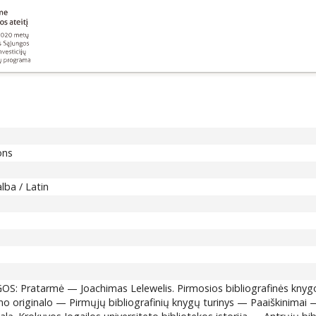
ons
lba / Latin
Pratarmė — Joachimas Lelewelis. Pirmosios bibliografinės knygos — 
gomo originalo — Pirmųjų bibliografinių knygų turinys — Paaiškini