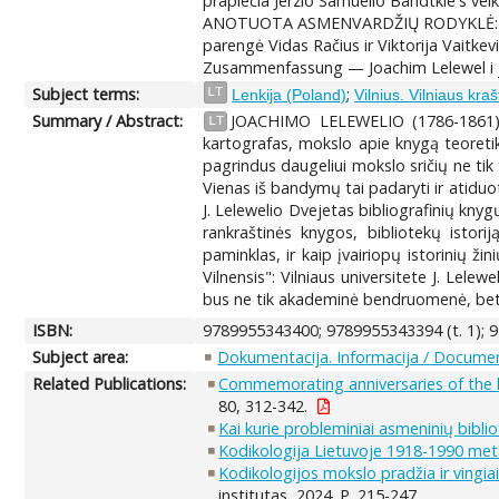
praplečia Jerzio Samuelio Bandtkie's vei
ANOTUOTA ASMENVARDŽIŲ RODYKLĖ: Pratar
parengė Vidas Račius ir Viktorija Vaitk
Zusammenfassung — Joachim Lelewel i je
Subject terms:
;
LT
Lenkija (Poland)
Vilnius. Vilniaus kra
Summary / Abstract:
JOACHIMO LELEWELIO (1786-1861) var
LT
kartografas, mokslo apie knygą teoretika
pagrindus daugeliui mokslo sričių ne tik t
Vienas iš bandymų tai padaryti ir atiduoti
J. Lelewelio Dvejetas bibliografinių knyg
rankraštinės knygos, bibliotekų istorij
paminklas, ir kaip įvairiopų istorinių žin
Vilnensis": Vilniaus universitete J. Lele
bus ne tik akademinė bendruomenė, bet t
ISBN:
9789955343400; 9789955343394 (t. 1); 9
Subject area:
Dokumentacija. Informacija / Documen
Related Publications:
Commemorating anniversaries of the l
80, 312-342.
Kai kurie probleminiai asmeninių bibli
Kodikologija Lietuvoje 1918-1990 metai
Kodikologijos mokslo pradžia ir vingiai
institutas, 2024. P. 215-247.