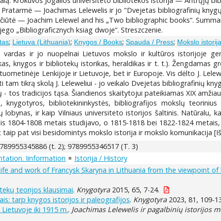
kalą. Krokuvos Jogailos universiteto bibliotekos istorija — Antrųjų bi
mė — Joachimas Lelewelis ir jo "Dvejetas bibliografinių knygų"
evičiūtė — Joachim Lelewel and his „Two bibliographic books“. Summa
go „Bibliograficznych ksiag dwoje“. Streszczenie.
;
;
;
;
štas
Lietuva (Lithuania)
Knygos / Books
Spauda / Press
Mokslo istorija
das ir jo nuopelnai Lietuvos mokslo ir kultūros istorijoje gerai
s, knygos ir bibliotekų istorikas, heraldikas ir t. t.). Žengdamas gr
uometinėje Lenkijoje ir Lietuvoje, bet ir Europoje. Vis dėlto J. Lelewe
 tam tikrą skolą J. Leleweliui - jo veikalo Dvejetas bibliografinių kny
ų - tos tradicijos tąsa. Šiandienos skaitytojui pateikiamas XIX amžiau
ą, knygotyros, bibliotekininkystės, bibliografijos mokslų teoriniu
ių lobynas, ir kaip Vilniaus universiteto istorijos šaltinis. Natūralu, 
welis 1804-1808 metais studijavo, o 1815-1818 bei 1822-1824 metais, j
aip pat visi besidomintys mokslo istorija ir mokslo komunikacija [I
789955345886 (t. 2); 9789955346517 (T. 3)
tation. Iinformation
Istorija / History
ife and work of Francysk Skaryna in Lithuania from the viewpoint o
otekų teorijos klausimai
.
Knygotyra
2015, 65, 7-24.
s: tarp knygos istorijos ir paleografijos
.
Knygotyra
2023, 81, 109-1
 Lietuvoje iki 1915 m.
.
Joachimas Lelewelis ir pagalbinių istorijos mo