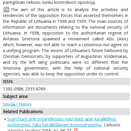
pareigūnais nebuvo sunku kontroliuoti opoziciją.
The aim of this article is to analyze the activities and
EN
tendencies of the opposition forces that asserted themselves in
the Republic of Lithuania in 1938 and 1939. The main sources of
information are documents relating to the national security of
Lithuania. In 1938, opposition to the authoritarian regime of
Antanas Smetona spawned a movement called Ašis (Axis)
which, however, was not able to reach a consensus nor agree on
a unifying program. The visions of Lithuania's future harbored by
Christian Democrats, by supporters of Augustinas Voldemaras,
and by the left wing politicians were so different that the
Smetona government, with the help of national security
agencies, was able to keep the opposition under its control.
ISSN:
1392-0588; 2335-8769
Subject area:
Istorija / History
Related Publications:
Sugrįžtant prie organiškosios valstybės: apie katalikiškos
sociologijos įtaką katalikiškajam korporatyvizmui
.
Lietuvos
istorijos studijos
2018, 42, 66-77.