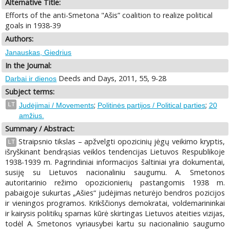
Alternative Title:
Efforts of the anti-Smetona "Ašis” coalition to realize political
goals in 1938-39
Authors:
Janauskas, Giedrius
In the Journal:
Deeds and Days, 2011, 55, 9-28
Darbai ir dienos
Subject terms:
;
;
LT
Judėjimai / Movements
Politinės partijos / Political parties
20
amžius.
Summary / Abstract:
Straipsnio tikslas – apžvelgti opozicinių jėgų veikimo kryptis,
LT
išryškinant bendrąsias veiklos tendencijas Lietuvos Respublikoje
1938-1939 m. Pagrindiniai informacijos šaltiniai yra dokumentai,
susiję su Lietuvos nacionaliniu saugumu. A. Smetonos
autoritarinio režimo opozicionierių pastangomis 1938 m.
pabaigoje sukurtas „Ašies“ judėjimas neturėjo bendros pozicijos
ir vieningos programos. Krikščionys demokratai, voldemarininkai
ir kairysis politikų sparnas kūrė skirtingas Lietuvos ateities vizijas,
todėl A. Smetonos vyriausybei kartu su nacionalinio saugumo