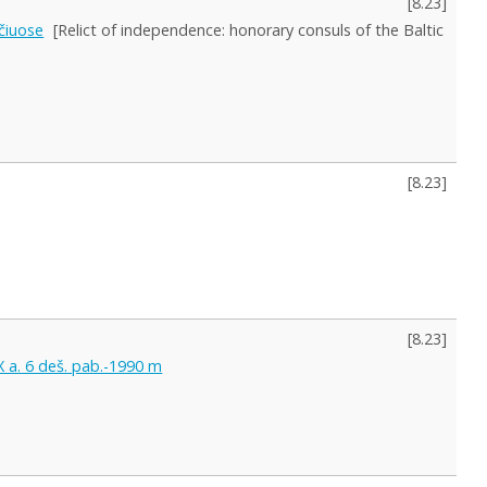
[
8.23
]
čiuose
[Relict of independence: honorary consuls of the Baltic
[
8.23
]
[
8.23
]
XX a. 6 deš. pab.-1990 m