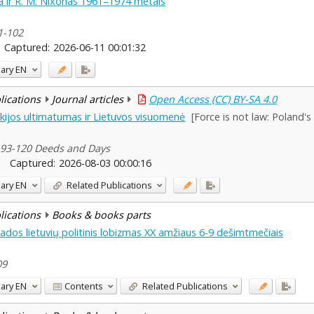
ja ir R. M. Nixonas 1961–1974 metais
91-102
Captured:
2026-06-11 00:01:32
ary
EN
blications
Journal articles
Open Access (CC) BY-SA 4.0
nkijos ultimatumas ir Lietuvos visuomenė
[Force is not law: Poland'
, 93-120 Deeds and Days
Captured:
2026-08-03 00:00:16
ary
EN
Related Publications
blications
Books & books parts
nados lietuvių politinis lobizmas XX amžiaus 6-9 dešimtmečiais
09
ary
EN
Contents
Related Publications