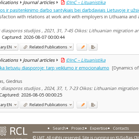
blications
Journal articles
©InC – Lituanistika
ijos ir pasitenkinimo darbo santykiais bei darbdaviais Lietuvoje ir užs
faction with relations at work and with employers in Lithuania and
ir diasporos studijos , 2021, 31, 7-45 Oikos: Lithuanian migration 
Captured:
2026-08-07 00:00:44
ary
EN
Related Publications
blications
Journal articles
©InC – Lituanistika
ika lietuvių diasporoje: tarp veiklumo ir emocionalumo
[Dynamics of 
s, Giedrius
ir diasporos studijos , 2024, 37, 1, 7-23 Oikos: Lithuanian migratio
Captured:
2026-08-05 00:00:25
ary
EN
Related Publications
Search
Project
Expertise
Contacts
© LMT. All rights reserved.
Site is running on
KUSoftas C