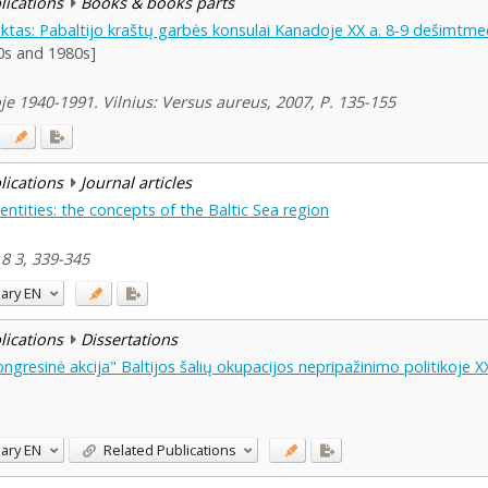
blications
Books & books parts
iktas: Pabaltijo kraštų garbės konsulai Kanadoje XX a. 8-9 dešimtme
0s and 1980s]
joje 1940-1991. Vilnius: Versus aureus, 2007, P. 135-155
blications
Journal articles
ntities: the concepts of the Baltic Sea region
 8 3, 339-345
ary
EN
blications
Dissertations
ongresinė akcija" Baltijos šalių okupacijos nepripažinimo politikoje 
ary
EN
Related Publications