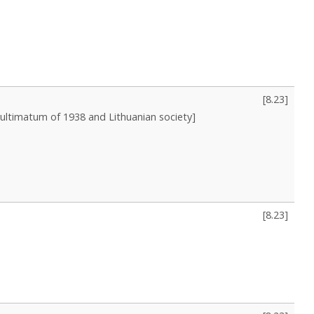
[
8.23
]
s ultimatum of 1938 and Lithuanian society]
[
8.23
]