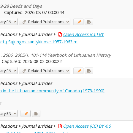
, 9-28 Deeds and Days
Captured:
2026-08-07 00:00:44
ary
EN
Related Publications
blications
Journal articles
Open Access (CC) BY
vietų Sąjungos santykiuose 1957-1963 m
s , 2006, 2005/1, 101-114 Yearbook of Lithuanian History
Captured:
2026-08-02 00:00:22
ary
EN
Related Publications
blications
Journal articles
on in the Lithuanian community of Canada (1973-1990)
7
ary
EN
blications
Journal articles
Open Access (CC) BY 4.0