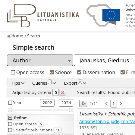
Home
Search
Simple search
Open access
Science
Dissemination
E-r
1
0
Tips
Queries
Export
Adjusted by criteria
Search results:
Found public
0
Year
–
2002
2024
1/11
1
Lituanistika
Scientific pu
Refine
:
Antismetoninio judėjimo "Aš
Open access
6
1938-39]
Scientific publications
11
Janauskas, Giedrius