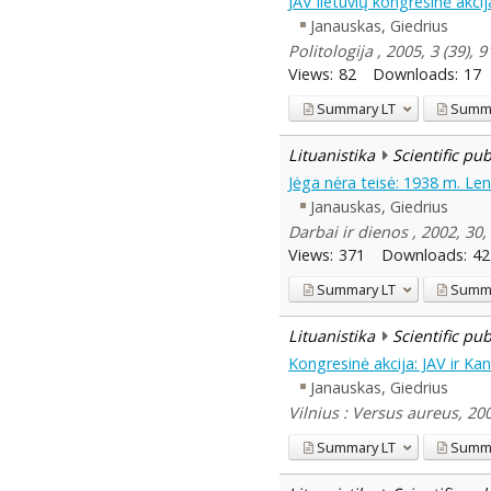
JAV lietuvių kongresinė akci
Janauskas, Giedrius
Politologija , 2005, 3 (39), 
Views:
82
Downloads:
17
Summary
LT
Summ
Lituanistika
Scientific pu
Jėga nėra teisė: 1938 m. Le
Janauskas, Giedrius
Darbai ir dienos , 2002, 30
Views:
371
Downloads:
42
Summary
LT
Summ
Lituanistika
Scientific pu
Kongresinė akcija: JAV ir Ka
Janauskas, Giedrius
Vilnius : Versus aureus, 20
Summary
LT
Summ