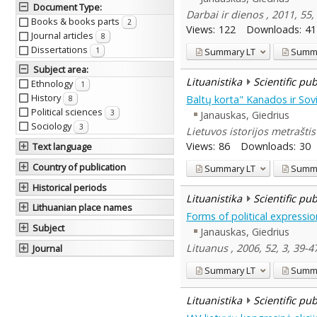
Document Type
:
Darbai ir dienos , 2011, 55
Books & books parts
2
Views:
122
Downloads:
41
Journal articles
8
Dissertations
Summary
LT
Summ
1
Subject area
:
Lituanistika
Scientific pu
Ethnology
1
History
Baltų korta" Kanados ir So
8
Political sciences
3
Janauskas, Giedrius
Sociology
3
Lietuvos istorijos metrašti
Views:
86
Downloads:
30
Text language
Country of publication
Summary
LT
Summ
Historical periods
Lituanistika
Scientific pu
Lithuanian place names
Forms of political expressi
Subject
Janauskas, Giedrius
Lituanus , 2006, 52, 3, 39-4
Journal
Summary
LT
Summ
Lituanistika
Scientific pu