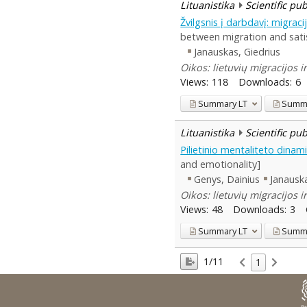
Lituanistika
Scientific pu
Žvilgsnis į darbdavį: migrac
between migration and satis
Janauskas, Giedrius
Oikos: lietuvių migracijos 
Views:
118
Downloads:
6
Summary
LT
Summ
Lituanistika
Scientific pu
Pilietinio mentaliteto dinam
and emotionality]
Genys, Dainius
Janauska
Oikos: lietuvių migracijos 
Views:
48
Downloads:
3
Summary
LT
Summ
1/11
1