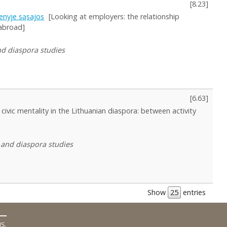
[
8.23
]
ienyje sąsajos
[Looking at employers: the relationship
 abroad]
and diaspora studies
[
6.63
]
civic mentality in the Lithuanian diaspora: between activity
n and diaspora studies
Show
entries
MS
.