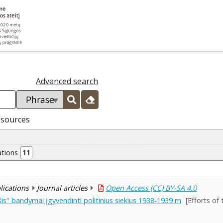
Advanced search
esources
ations
11
blications
Journal articles
Open Access (CC) BY-SA 4.0
is" bandymai įgyvendinti politinius siekius 1938-1939 m
[Efforts of 