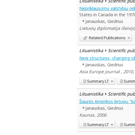
Lituanistika
Scientific pu
Nepriklausomų valstybių rel
States in Canada in the 197
Janauskas, Giedrius
Lietuvių diplomatija išeivi
Related Publications
Lituanistika
Scientific pu
New structures, changing ide
Janauskas, Giedrius
Asia Europe journal , 2010,
Summary
LT
Summ
Lituanistika
Scientific pu
Šiaurės Amerikos lietuvių "k
Janauskas, Giedrius
Kaunas, 2006
Summary
LT
Summ