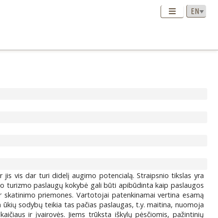
is vis dar turi didelį augimo potencialą. Straipsnio tikslas yra
mo turizmo paslaugų kokybė gali būti apibūdinta kaip paslaugos
 skatinimo priemones. Vartotojai patenkinamai vertina esamą
ma ūkių sodybų teikia tas pačias paslaugas, t.y. maitina, nuomoja
ičiaus ir įvairovės. Jiems trūksta iškylų pėsčiomis, pažintinių