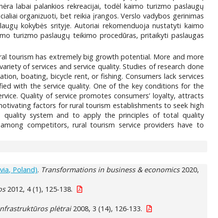
nėra labai palankios rekreacijai, todėl kaimo turizmo paslaugų
ialiai organizuoti, bet reikia įrangos. Verslo vadybos gerinimas
laugų kokybės srityje. Autoriai rekomenduoja nustatyti kaimo
imo turizmo paslaugų teikimo procedūras, pritaikyti paslaugas
 rural tourism has extremely big growth potential. More and more
ariety of services and service quality. Studies of research done
tion, boating, bicycle rent, or fishing. Consumers lack services
ed with the service quality. One of the key conditions for the
vice. Quality of service promotes consumers’ loyalty, attracts
tivating factors for rural tourism establishments to seek high
 quality system and to apply the principles of total quality
among competitors, rural tourism service providers have to
tvia, Poland)
.
Transformations in business & economics
2020,
os
2012, 4 (1), 125-138.
infrastruktūros plėtrai
2008, 3 (14), 126-133.