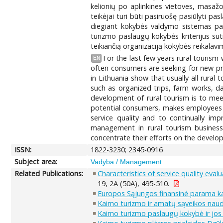
kelionių po aplinkines vietoves, masaž
teikėjai turi būti pasiruošę pasiūlyti p
diegiant kokybės valdymo sistemas pad
turizmo paslaugų kokybės kriterijus su
teikiančią organizaciją kokybės reikalavi
For the last few years rural tourism
EN
often consumers are seeking for new prod
in Lithuania show that usually all rural
such as organized trips, farm works, da
development of rural tourism is to mee
potential consumers, makes employees s
service quality and to continually im
management in rural tourism business
concentrate their efforts on the devel
ISSN:
1822-3230; 2345-0916
Subject area:
Vadyba / Management
Related Publications:
Characteristics of service quality evalu
19, 2A (50A), 495-510.
Europos Sąjungos finansinė parama kaim
Kaimo turizmo ir amatų sąveikos naud
Kaimo turizmo paslaugų kokybė ir jos