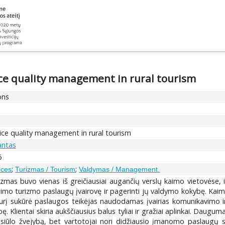
ice quality management in rural tourism
ons
ice quality management in rural tourism
antas
6
;
;
ices
Turizmas / Tourism
Valdymas / Management.
mas buvo vienas iš greičiausiai augančių verslų kaimo vietovėse, ir j
aimo turizmo paslaugų įvairovę ir pagerinti jų valdymo kokybę. Kai
į sukūrė paslaugos teikėjas naudodamas įvairias komunikavimo ir
 Klientai skiria aukščiausius balus tyliai ir gražiai aplinkai. Daugu
 siūlo žvejybą, bet vartotojai nori didžiausio įmanomo paslaugų ska