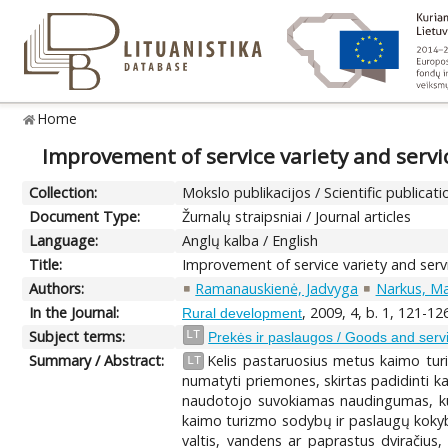
Home
Improvement of service variety and serv
Collection:
Mokslo publikacijos / Scientific publicati
Document Type:
Žurnalų straipsniai / Journal articles
Language:
Anglų kalba / English
Title:
Improvement of service variety and serv
Authors:
Ramanauskienė, Jadvyga
Narkus, M
In the Journal:
, 2009, 4, b. 1, 121-12
Rural development
Subject terms:
LT
Prekės ir paslaugos / Goods and serv
Summary / Abstract:
Kelis pastaruosius metus kaimo turiz
LT
numatyti priemones, skirtas padidinti k
naudotojo suvokiamas naudingumas, kur
kaimo turizmo sodybų ir paslaugų kokybę.
valtis, vandens ar paprastus dviračius,