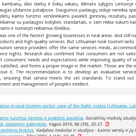
o kambarių, ūkio darbų ir šokių vakarų. Klimato sąlygos Lietuvoje 
aslaugas uždarose patalpose. Daugumos paslaugų viduje nereikia spec
ėtų kaimo turizmo verslininkams pasiekti geresnių rezultatų pas
tinkamai su paslaugos kokybės standartais, o tam reikia sukurti ka
mams ir numatyti reikiamus išteklius.
 was one of the fastest growing businesses in rural areas. And still
ucts and high quality services. But Lithuanian rural tourism lacks v
 tourism service providers offer the same services: meals, accommoda
nce nights. Research also confirmed that consumers are not satisfi
t consumers’ needs and expectations while improving quality of ser
atisfied, and forms a proper image in the market. Those are the mo
prove it. The recommendation is to develop an evaluative service
, ensuring that service meets the set standards. To stand out 
opment and management of people’s intellect.
ation in rural tourism sector: case of the Baltic states (Lithuania, La
o turizmui: teorinis ir praktinis aspektai
.
Socialinių mokslų studij
a, skatinimo galimybės
.
Vagos
2010, 86 (39), 20-27.
 gerinimo kryptys
.
Vadybos mokslas ir studijos - kaimo verslų ir jų 