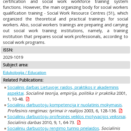
certification and social work workforce training system
functions. However, the main organizing body for social workers
qualification training - Social Work Resource Centres (51), which
organized the theoretical and practical trainings for social
workers. Also, social workers trainings are preparing and carrying
out social work training institutions, namely, a training
institution that prepares social work professionals, according to
social work programs.
ISSN:
2029-1019
Subject area:
Edukologija / Education
Related Publications:
Socialinis darbas Lietuvoje: raidos, praktikos ir akademinis
aspektai
.
Socialinė teorija, empirija, politika ir praktika
2001,
1, 10-48.
Socialinių darbuotojų kompetencija ir nuolatinis mokymasis
.
Profesinis rengimas: tyrimai ir realijos
2003, 6, 128-136.
Socialinių darbuotojų profesinės veiklos motyvacijos veiksniai
.
Socialinis darbas
2010, 9, 1, 64-73.
Socialinių darbuotojų rengimo turinio prielaidos
.
Socialinis