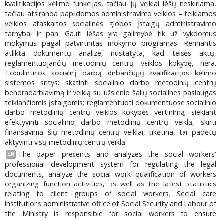
kvalifikacijos kėlimo funkcijas, tačiau jų veiklai lėšų neskiriama,
tačiau atsiranda papildomos administravimo veiklos – teikiamos
veiklos ataskaitos socialinės globos įstaigų administravimo
tarnybai ir pan. Gauti lėšas yra galimybė tik už vykdomus
mokymus pagal patvirtintas mokymo programas. Remiantis
atlikta dokumentų analize, nustatyta, kad teisės aktų,
reglamentuojančių metodinių centrų veiklos kokybę, nėra.
Tobulintinos socialinį darbą dirbančiųjų kvalifikacijos kėlimo
sistemos sritys: skatinti socialinio darbo metodinių centrų
bendradarbiavimą ir veiklą su užsienio šalių socialines paslaugas
teikiančiomis įstaigomis; reglamentuoti dokumentuose socialinio
darbo metodinių centrų veiklos kokybės vertinimą; siekiant
efektyvinti socialinio darbo metodinių centrų veiklą, skirti
finansavimą šių metodinių centrų veiklai, tikėtina, tai padėtų
aktyvinti visų metodinių centrų veiklą.
The paper presents and analyzes the social workers'
EN
professional development system for regulating the legal
documents, analyze the social work qualification of workers
organizing function activities, as well as the latest statistics
relating to client groups of social workers. Social care
institutions administrative office of Social Security and Labour of
the Ministry is responsible for social workers to ensure