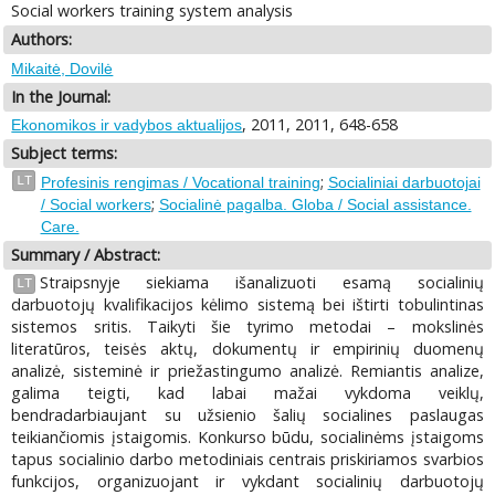
Social workers training system analysis
Authors:
Mikaitė, Dovilė
In the Journal:
, 2011, 2011, 648-658
Ekonomikos ir vadybos aktualijos
Subject terms:
;
LT
Profesinis rengimas / Vocational training
Socialiniai darbuotojai
;
/ Social workers
Socialinė pagalba. Globa / Social assistance.
Care.
Summary / Abstract:
Straipsnyje siekiama išanalizuoti esamą socialinių
LT
darbuotojų kvalifikacijos kėlimo sistemą bei ištirti tobulintinas
sistemos sritis. Taikyti šie tyrimo metodai – mokslinės
literatūros, teisės aktų, dokumentų ir empirinių duomenų
analizė, sisteminė ir priežastingumo analizė. Remiantis analize,
galima teigti, kad labai mažai vykdoma veiklų,
bendradarbiaujant su užsienio šalių socialines paslaugas
teikiančiomis įstaigomis. Konkurso būdu, socialinėms įstaigoms
tapus socialinio darbo metodiniais centrais priskiriamos svarbios
funkcijos, organizuojant ir vykdant socialinių darbuotojų